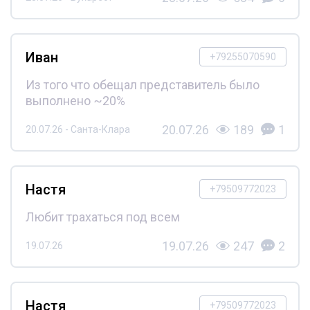
Иван
+79255070590
Из того что обещал представитель было
выполнено ~20%
20.07.26
189
1
20.07.26 - Санта-Клара
Настя
+79509772023
Любит трахаться под всем
19.07.26
247
2
19.07.26
Настя
+79509772023