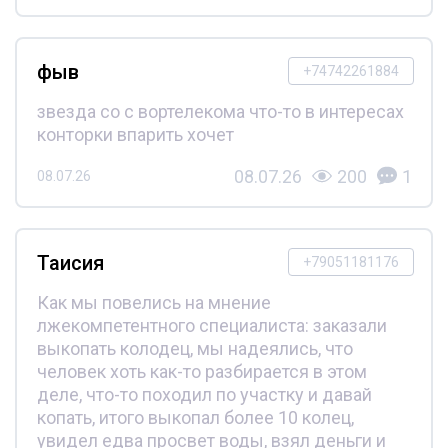
фыв
+74742261884
звезда со с вортелекома что-то в интересах
конторки впарить хочет
08.07.26
200
1
08.07.26
Таисия
+79051181176
Как мы повелись на мнение
лжекомпетентного специалиста: заказали
выкопать колодец, мы надеялись, что
человек хоть как-то разбирается в этом
деле, что-то походил по участку и давай
копать, итого выкопал более 10 колец,
увидел едва просвет воды, взял деньги и