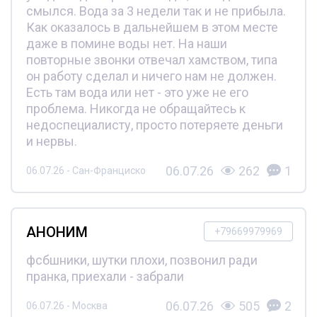
смылся. Вода за 3 недели так и не прибыла.
Как оказалось в дальнейшем в этом месте
даже в помине воды нет. На наши
повторные звонки отвечал хамством, типа
он работу сделал и ничего нам не должен.
Есть там вода или нет - это уже не его
проблема. Никогда не обращайтесь к
недоспециалисту, просто потеряете деньги
и нервы.
06.07.26
262
1
06.07.26 - Сан-Франциско
АНОНИМ
+79669979969
фсбшники, шутки плохи, позвонил ради
пранка, приехали - забрали
06.07.26
505
2
06.07.26 - Москва