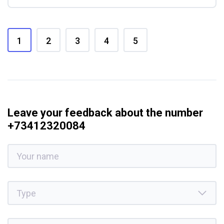
1
2
3
4
5
Leave your feedback about the number
+73412320084