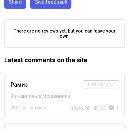
Share
Give feedback
There are no reviews yet, but you can leave your
own.
Latest comments on the site
Рамиз
+79104342734
Финансовые мошенники
05.08.26
22
1
05.08.26 - Анталия