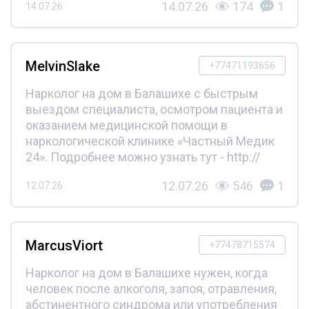
14.07.26
174
1
14.07.26
MelvinSlake
+77471193656
Нарколог на дом в Балашихе с быстрым
выездом специалиста, осмотром пациента и
оказанием медицинской помощи в
наркологической клинике «Частный Медик
24». Подробнее можно узнать тут - http://
12.07.26
546
1
12.07.26
MarcusViort
+77478715574
Нарколог на дом в Балашихе нужен, когда
человек после алкоголя, запоя, отравления,
абстинентного синдрома или употребления