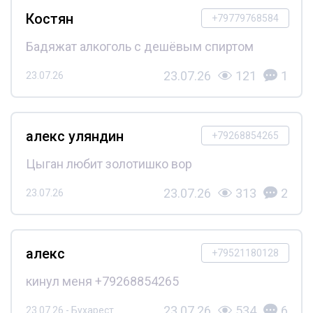
Костян
+79779768584
Бадяжат алкоголь с дешёвым спиртом
23.07.26
121
1
23.07.26
алекс уляндин
+79268854265
Цыган любит золотишко вор
23.07.26
313
2
23.07.26
алекс
+79521180128
кинул меня +79268854265
23.07.26
534
6
23.07.26 - Бухарест