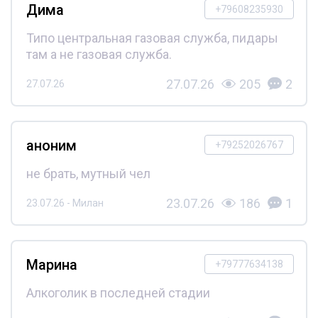
Дима
+79608235930
Типо центральная газовая служба, пидары
там а не газовая служба.
27.07.26
205
2
27.07.26
аноним
+79252026767
не брать, мутный чел
23.07.26
186
1
23.07.26 - Милан
Марина
+79777634138
Алкоголик в последней стадии