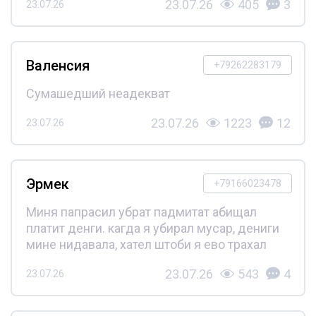
23.07.26
405
3
23.07.26
Валенсия
+79262283179
Сумашедший неадекват
23.07.26
1223
12
23.07.26
Эрмек
+79166023478
Миня папрасил убрат падмитат абищал
платит денги. кагда я убирал мусар, дениги
мине нидавала, хател штоби я ево трахал
23.07.26
543
4
23.07.26