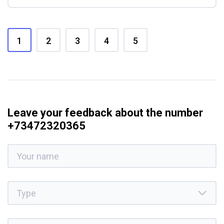
1
2
3
4
5
Leave your feedback about the number
+73472320365