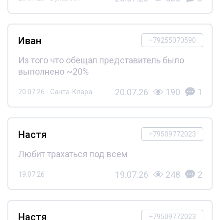
Иван
+79255070590
Из того что обещал представитель было
выполнено ~20%
20.07.26
190
1
20.07.26 - Санта-Клара
Настя
+79509772023
Любит трахаться под всем
19.07.26
248
2
19.07.26
Настя
+79509772023