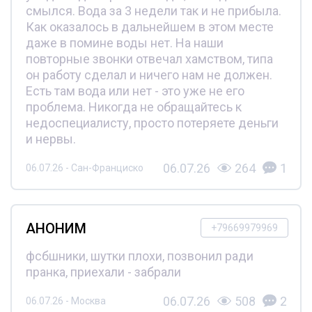
смылся. Вода за 3 недели так и не прибыла.
Как оказалось в дальнейшем в этом месте
даже в помине воды нет. На наши
повторные звонки отвечал хамством, типа
он работу сделал и ничего нам не должен.
Есть там вода или нет - это уже не его
проблема. Никогда не обращайтесь к
недоспециалисту, просто потеряете деньги
и нервы.
06.07.26
264
1
06.07.26 - Сан-Франциско
АНОНИМ
+79669979969
фсбшники, шутки плохи, позвонил ради
пранка, приехали - забрали
06.07.26
508
2
06.07.26 - Москва