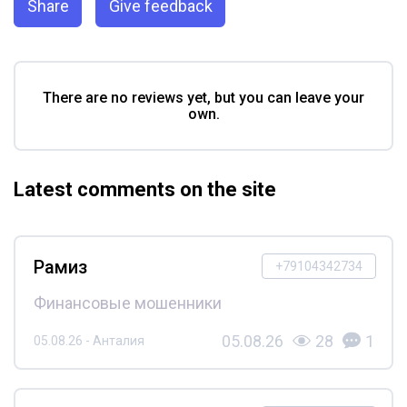
Share
Give feedback
There are no reviews yet, but you can leave your
own.
Latest comments on the site
Рамиз
+79104342734
Финансовые мошенники
05.08.26
28
1
05.08.26 - Анталия