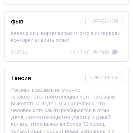
фыв
+74742261884
звезда со с вортелекома что-то в интересах
конторки впарить хочет
08.07.26
203
1
08.07.26
Таисия
+79051181176
Как мы повелись на мнение
лжекомпетентного специалиста: заказали
выкопать колодец, мы надеялись, что
человек хоть как-то разбирается в этом
деле, что-то походил по участку и давай
копать, итого выкопал более 10 колец,
увидел едва просвет воды, взял деньги и