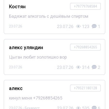
Костян
+79779768584
Бадяжат алкоголь с дешёвым спиртом
23.07.26
123
1
23.07.26
алекс уляндин
+79268854265
Цыган любит золотишко вор
23.07.26
314
2
23.07.26
алекс
+79521180128
кинул меня +79268854265
23.07.26
535
6
23.07.26 - Бухарест