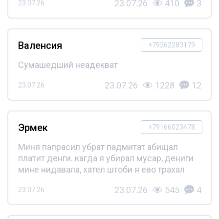
23.07.26
410
3
23.07.26
Валенсия
+79262283179
Сумашедший неадекват
23.07.26
1228
12
23.07.26
Эрмек
+79166023478
Миня папрасил убрат падмитат абищал
платит денги. кагда я убирал мусар, дениги
мине нидавала, хател штоби я ево трахал
23.07.26
545
4
23.07.26