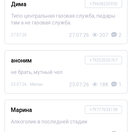
Дима
+79608235930
Типо центральная газовая служба, пидары
там а не газовая служба.
27.07.26
207
2
27.07.26
аноним
+79252026767
не брать, мутный чел
23.07.26
188
1
23.07.26 - Милан
Марина
+79777634138
Алкоголик в последней стадии