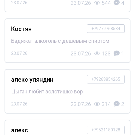
23.07.26
544
4
23.07.26
Костян
+79779768584
Бадяжат алкоголь с дешёвым спиртом
23.07.26
123
1
23.07.26
алекс уляндин
+79268854265
Цыган любит золотишко вор
23.07.26
314
2
23.07.26
алекс
+79521180128