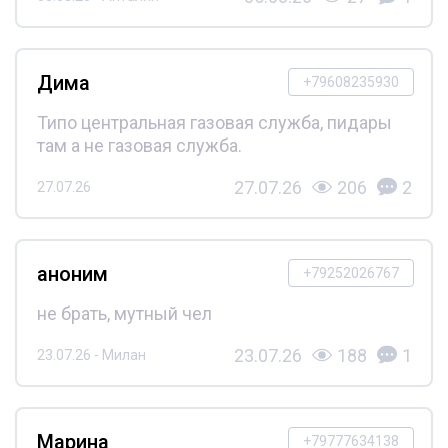
Дима
+79608235930
Типо центральная газовая служба, пидары
там а не газовая служба.
27.07.26
206
2
27.07.26
аноним
+79252026767
не брать, мутный чел
23.07.26
188
1
23.07.26 - Милан
Марина
+79777634138