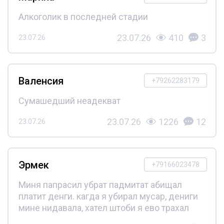
Алкоголик в последней стадии
23.07.26
410
3
23.07.26
Валенсия
+79262283179
Сумашедший неадекват
23.07.26
1226
12
23.07.26
Эрмек
+79166023478
Миня папрасил убрат падмитат абищал
платит денги. кагда я убирал мусар, дениги
мине нидавала, хател штоби я ево трахал