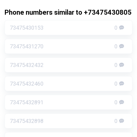
Phone numbers similar to +73475430805
73475430153
0
73475431270
0
73475432432
0
73475432460
0
73475432891
0
73475432898
0