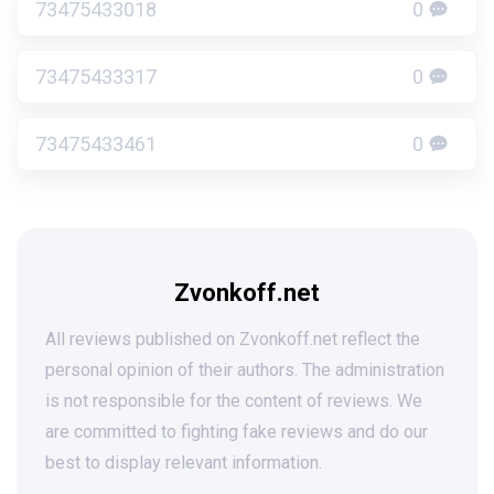
73475433018
0
73475433317
0
73475433461
0
Zvonkoff.net
All reviews published on Zvonkoff.net reflect the
personal opinion of their authors. The administration
is not responsible for the content of reviews. We
are committed to fighting fake reviews and do our
best to display relevant information.