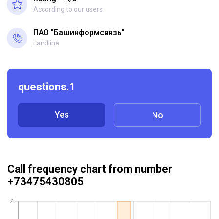
According to our users
ПАО "Башинформсвязь"
Landline
questions.1
Yes
No
Call frequency chart from number
+73475430805