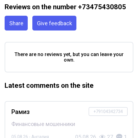
Reviews on the number +73475430805
Share
Give feedback
There are no reviews yet, but you can leave your
own.
Latest comments on the site
Рамиз
+79104342734
Финансовые мошенники
05.08.26
27
1
05.08.26 - Анталия