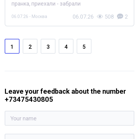
пранка, приехали - забрали
06.07.26
508
2
06.07.26 - Москва
1
2
3
4
5
Leave your feedback about the number
+73475430805