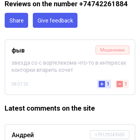
Reviews on the number +74742261884
Share
Give feedback
фыв
Мошенники
звезда со с вортелекома что-то в интересах
конторки впарить хочет
1
1
08.07.26
Latest comments on the site
Андрей
+79129243500