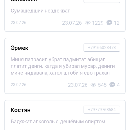
Сумашедший неадекват
23.07.26
1229
12
23.07.26
Эрмек
+79166023478
Миня папрасил убрат падмитат абищал
платит денги. кагда я убирал мусар, дениги
мине нидавала, хател штоби я ево трахал
23.07.26
545
4
23.07.26
Костян
+79779768584
Бадяжат алкоголь с дешёвым спиртом