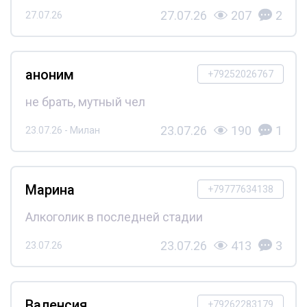
27.07.26
207
2
27.07.26
аноним
+79252026767
не брать, мутный чел
23.07.26
190
1
23.07.26 - Милан
Марина
+79777634138
Алкоголик в последней стадии
23.07.26
413
3
23.07.26
Валенсия
+79262283179