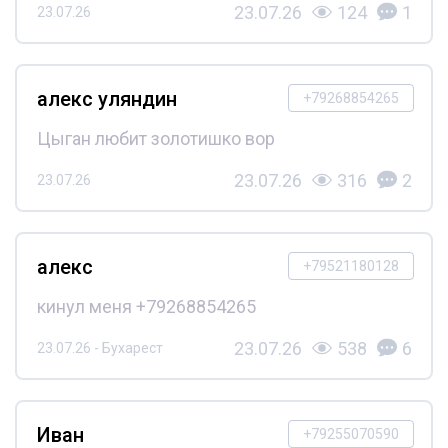
23.07.26
124
1
23.07.26
алекс уляндин
+79268854265
Цыган любит золотишко вор
23.07.26
316
2
23.07.26
алекс
+79521180128
кинул меня +79268854265
23.07.26
538
6
23.07.26 - Бухарест
Иван
+79255070590