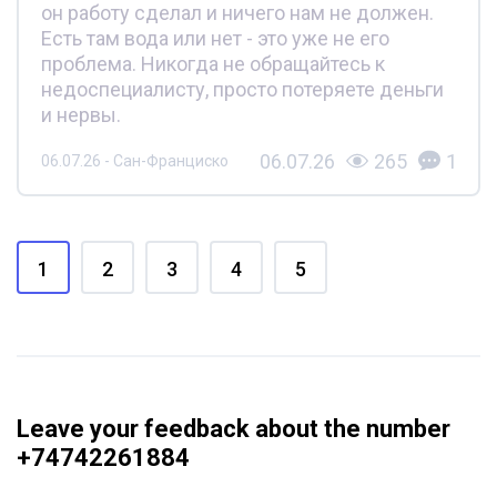
он работу сделал и ничего нам не должен.
Есть там вода или нет - это уже не его
проблема. Никогда не обращайтесь к
недоспециалисту, просто потеряете деньги
и нервы.
06.07.26
265
1
06.07.26 - Сан-Франциско
1
2
3
4
5
Leave your feedback about the number
+74742261884