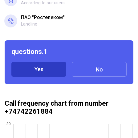
According to our users
ПАО "Ростелеком"
Landline
questions.1
Yes
No
Call frequency chart from number
+74742261884