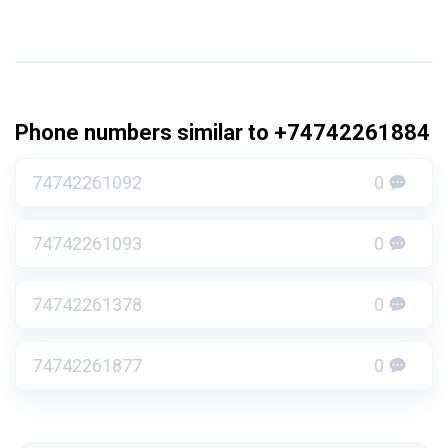
Phone numbers similar to +74742261884
74742261092
0
74742261093
0
74742261378
0
74742261877
0