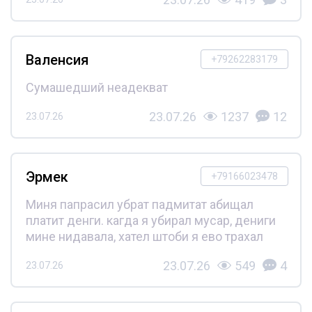
Валенсия
+79262283179
Сумашедший неадекват
23.07.26
1237
12
23.07.26
Эрмек
+79166023478
Миня папрасил убрат падмитат абищал
платит денги. кагда я убирал мусар, дениги
мине нидавала, хател штоби я ево трахал
23.07.26
549
4
23.07.26