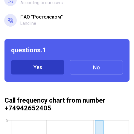
According to our users
ПАО "Ростелеком"
Landline
questions.1
Yes
No
Call frequency chart from number
+74942652405