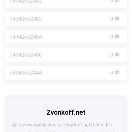
74942652402
0
74942652403
0
74942652404
0
74942652406
0
74942652444
0
Zvonkoff.net
All reviews published on Zvonkoff.net reflect the