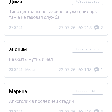
Дима
+79608235930
Типо центральная газовая служба, пидары
там а не газовая служба.
27.07.26
215
2
27.07.26
аноним
+79252026767
не брать, мутный чел
23.07.26
198
1
23.07.26 - Милан
Марина
+79777634138
Алкоголик в последней стадии
23.07.26
419
3
23.07.26