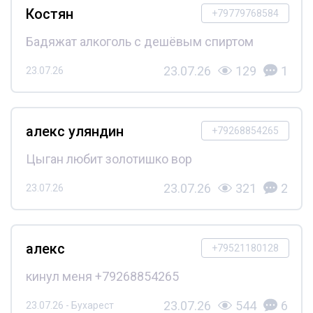
Костян
+79779768584
Бадяжат алкоголь с дешёвым спиртом
23.07.26
129
1
23.07.26
алекс уляндин
+79268854265
Цыган любит золотишко вор
23.07.26
321
2
23.07.26
алекс
+79521180128
кинул меня +79268854265
23.07.26
544
6
23.07.26 - Бухарест