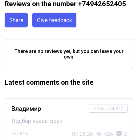
Reviews on the number +74942652405
Share
Give feedback
There are no reviews yet, but you can leave your
own.
Latest comments on the site
Владимир
+79651360077
Подбор новостроек
07.08.26
426
2
07.08.26