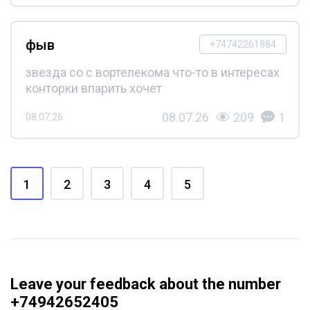
фыв
+74742261884
звезда со с вортелекома что-то в интересах
конторки впарить хочет
08.07.26
209
1
08.07.26
1
2
3
4
5
Leave your feedback about the number
+74942652405