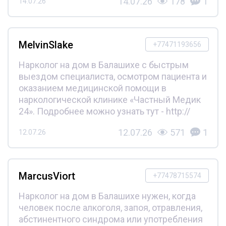
14.07.26
178
1
14.07.26
MelvinSlake
+77471193656
Нарколог на дом в Балашихе с быстрым
выездом специалиста, осмотром пациента и
оказанием медицинской помощи в
наркологической клинике «Частный Медик
24». Подробнее можно узнать тут - http://
12.07.26
571
1
12.07.26
MarcusViort
+77478715574
Нарколог на дом в Балашихе нужен, когда
человек после алкоголя, запоя, отравления,
абстинентного синдрома или употребления