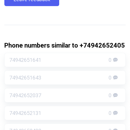
Phone numbers similar to +74942652405
74942651641
0
74942651643
0
74942652037
0
74942652131
0