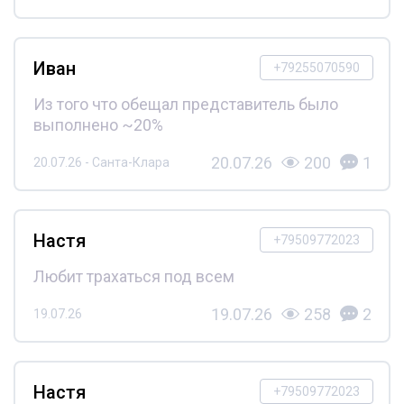
Иван
+79255070590
Из того что обещал представитель было
выполнено ~20%
20.07.26
200
1
20.07.26 - Санта-Клара
Настя
+79509772023
Любит трахаться под всем
19.07.26
258
2
19.07.26
Настя
+79509772023