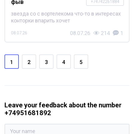
фыв
+74742261884
звезда со с вортелекома что-то в интересах
конторки впарить хочет
08.07.26
214
1
08.07.26
1
2
3
4
5
Leave your feedback about the number
+74951681892