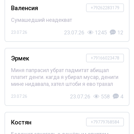
Валенсия
+79262283179
Сумашедший неадекват
23.07.26
1245
12
23.07.26
Эрмек
+79166023478
Миня папрасил убрат падмитат абищал
платит денги. кагда я убирал мусар, дениги
мине нидавала, хател штоби я ево трахал
23.07.26
558
4
23.07.26
Костян
+79779768584