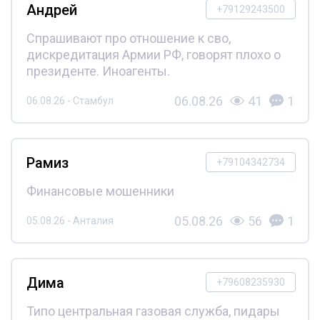
Андрей
+79129243500
Спрашивают про отношение к сво,
дискредитация Армии РФ, говорят плохо о
президенте. Иноагенты.
06.08.26
41
1
06.08.26 - Стамбул
Рамиз
+79104342734
Финансовые мошенники
05.08.26
56
1
05.08.26 - Анталия
Дима
+79608235930
Типо центральная газовая служба, пидары