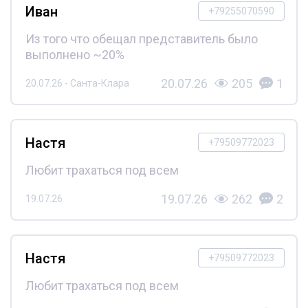
Иван
+79255070590
Из того что обещал представитель было
выполнено ~20%
20.07.26
205
1
20.07.26 - Санта-Клара
Настя
+79509772023
Любит трахаться под всем
19.07.26
262
2
19.07.26
Настя
+79509772023
Любит трахаться под всем