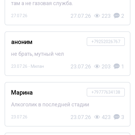
там а не газовая служба.
27.07.26
223
2
27.07.26
аноним
+79252026767
не брать, мутный чел
23.07.26
203
1
23.07.26 - Милан
Марина
+79777634138
Алкоголик в последней стадии
23.07.26
423
3
23.07.26