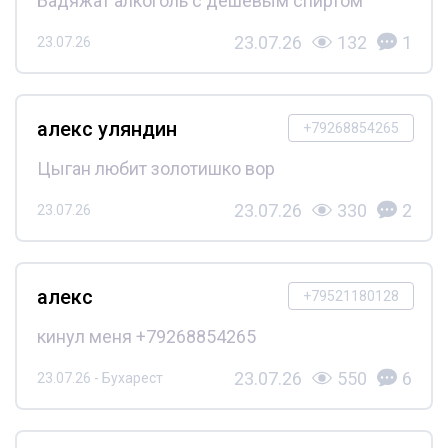
Бадяжат алкоголь с дешёвым спиртом
23.07.26
132
1
23.07.26
алекс уляндин
+79268854265
Цыган любит золотишко вор
23.07.26
330
2
23.07.26
алекс
+79521180128
кинул меня +79268854265
23.07.26
550
6
23.07.26 - Бухарест