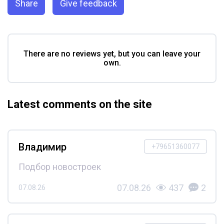
Share
Give feedback
There are no reviews yet, but you can leave your
own.
Latest comments on the site
Владимир
+79651360077
Подбор новостроек
07.08.26
437
2
07.08.26