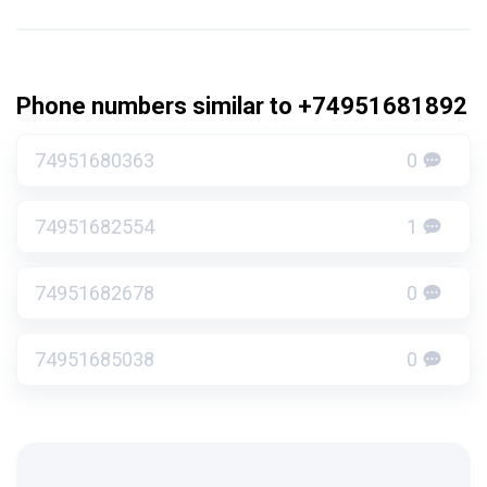
Phone numbers similar to +74951681892
74951680363
0
74951682554
1
74951682678
0
74951685038
0