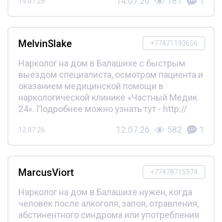
14.07.26
181
1
14.07.26
MelvinSlake
+77471193656
Нарколог на дом в Балашихе с быстрым
выездом специалиста, осмотром пациента и
оказанием медицинской помощи в
наркологической клинике «Частный Медик
24». Подробнее можно узнать тут - http://
12.07.26
582
1
12.07.26
MarcusViort
+77478715574
Нарколог на дом в Балашихе нужен, когда
человек после алкоголя, запоя, отравления,
абстинентного синдрома или употребления