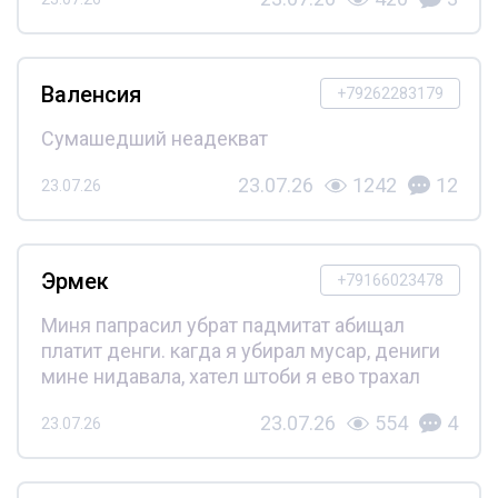
Валенсия
+79262283179
Сумашедший неадекват
23.07.26
1242
12
23.07.26
Эрмек
+79166023478
Миня папрасил убрат падмитат абищал
платит денги. кагда я убирал мусар, дениги
мине нидавала, хател штоби я ево трахал
23.07.26
554
4
23.07.26