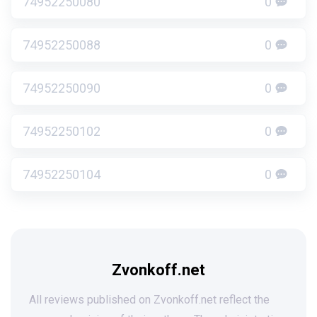
74952250080
0
74952250088
0
74952250090
0
74952250102
0
74952250104
0
Zvonkoff.net
All reviews published on Zvonkoff.net reflect the