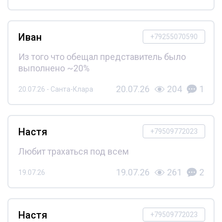
Иван
+79255070590
Из того что обещал представитель было
выполнено ~20%
20.07.26
204
1
20.07.26 - Санта-Клара
Настя
+79509772023
Любит трахаться под всем
19.07.26
261
2
19.07.26
Настя
+79509772023