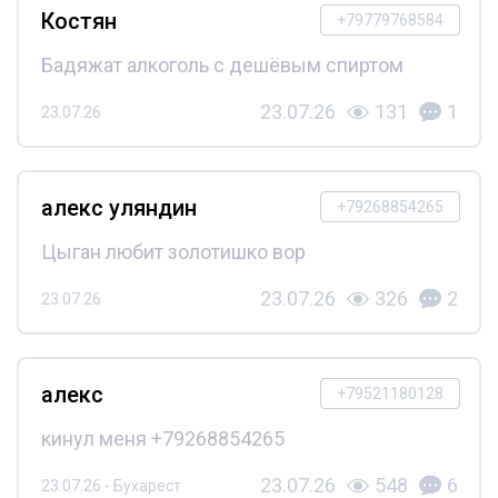
Костян
+79779768584
Бадяжат алкоголь с дешёвым спиртом
23.07.26
131
1
23.07.26
алекс уляндин
+79268854265
Цыган любит золотишко вор
23.07.26
326
2
23.07.26
алекс
+79521180128
кинул меня +79268854265
23.07.26
548
6
23.07.26 - Бухарест