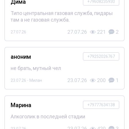
Дима
+79608235930
Типо центральная газовая служба, пидары
там а не газовая служба.
27.07.26
221
2
27.07.26
аноним
+79252026767
не брать, мутный чел
23.07.26
200
1
23.07.26 - Милан
Марина
+79777634138
Алкоголик в последней стадии
23.07.26
420
3
23.07.26