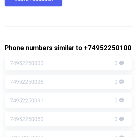
Phone numbers similar to +74952250100
74952250000
0
74952250025
0
74952250031
0
74952250050
0