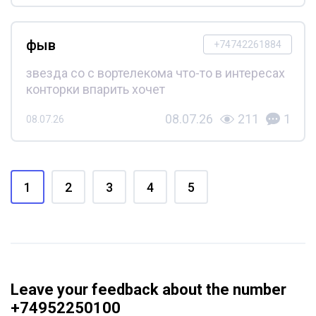
фыв
+74742261884
звезда со с вортелекома что-то в интересах
конторки впарить хочет
08.07.26
211
1
08.07.26
1
2
3
4
5
Leave your feedback about the number
+74952250100