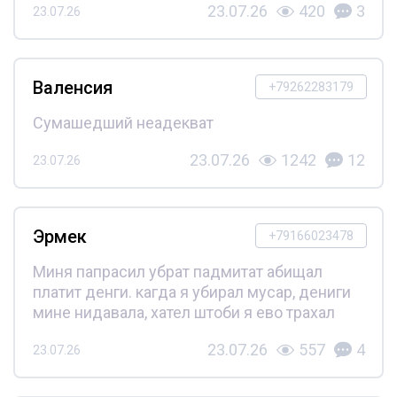
23.07.26
420
3
23.07.26
Валенсия
+79262283179
Сумашедший неадекват
23.07.26
1242
12
23.07.26
Эрмек
+79166023478
Миня папрасил убрат падмитат абищал
платит денги. кагда я убирал мусар, дениги
мине нидавала, хател штоби я ево трахал
23.07.26
557
4
23.07.26