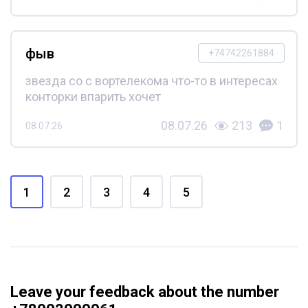
фыв
+74742261884
звезда со с вортелекома что-то в интересах
конторки впарить хочет
08.07.26
213
1
08.07.26
1
2
3
4
5
Leave your feedback about the number