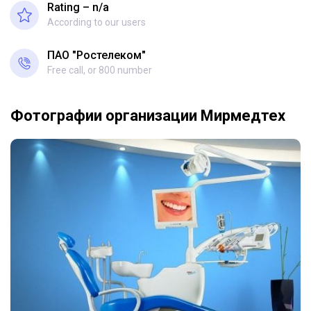
Rating – n/a
According to our users
ПАО "Ростелеком"
Free call, or 800 number
Фотографии организации Мирмедтех