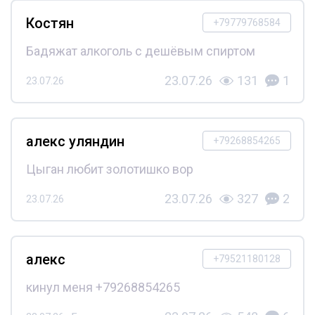
Костян
+79779768584
Бадяжат алкоголь с дешёвым спиртом
23.07.26
131
1
23.07.26
алекс уляндин
+79268854265
Цыган любит золотишко вор
23.07.26
327
2
23.07.26
алекс
+79521180128
кинул меня +79268854265