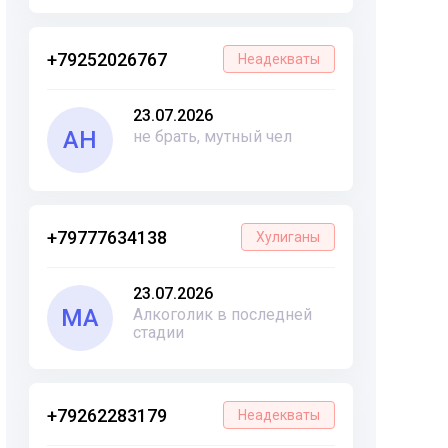
+79252026767
Неадекваты
23.07.2026
АН
не брать, мутный чел
+79777634138
Хулиганы
23.07.2026
МА
Алкоголик в последней
стадии
+79262283179
Неадекваты