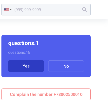
questions.1
questions.16
Yes
No
Complain the number +78002500010