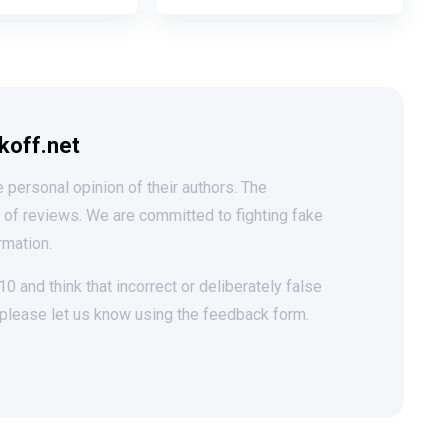
koff.net
 personal opinion of their authors. The
t of reviews. We are committed to fighting fake
rmation.
 and think that incorrect or deliberately false
 please let us know using the feedback form.