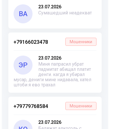
23.07.2026
ВА
Сумашедший неадекват
+79166023478
Мошенники
23.07.2026
ЭР
Миня папрасил убрат
падмитат абищал платит
денги. кагда я убирал
мусар, дениги мине нидавала, хател
штоби я ево трахал
+79779768584
Мошенники
23.07.2026
Бадяжат алкоголь с