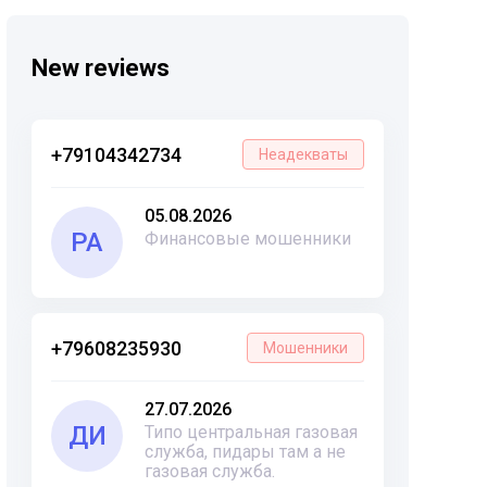
New reviews
+79104342734
Неадекваты
05.08.2026
РА
Финансовые мошенники
+79608235930
Мошенники
27.07.2026
ДИ
Типо центральная газовая
служба, пидары там а не
газовая служба.