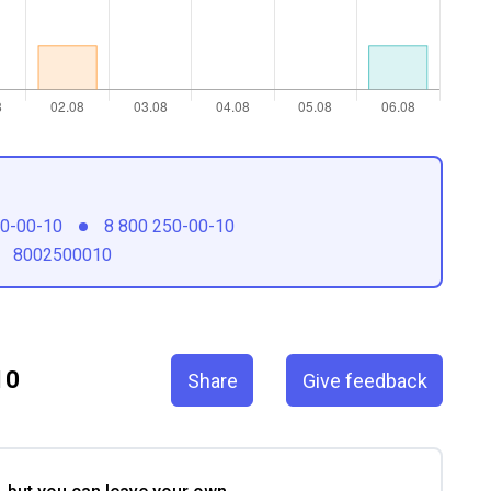
50-00-10
8 800 250-00-10
8002500010
10
Share
Give feedback