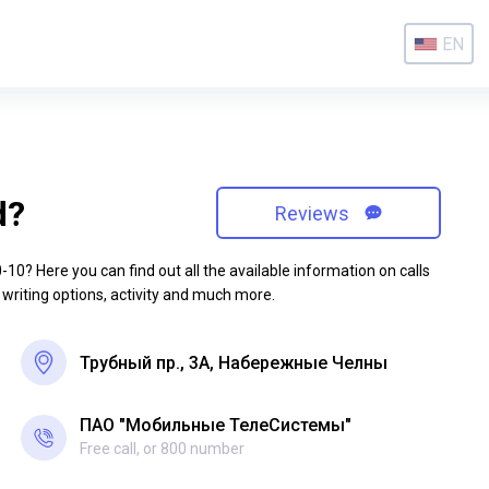
EN
d?
Reviews
0? Here you can find out all the available information on calls
 writing options, activity and much more.
Трубный пр., 3А, Набережные Челны
ПАО "Мобильные ТелеСистемы"
Free call, or 800 number