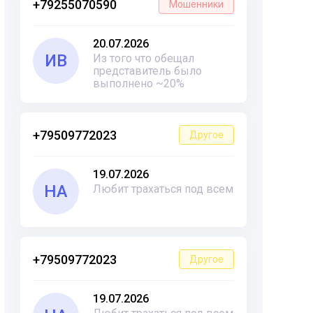
+79255070590
Мошенники
20.07.2026
ИВ
Из того что обещал
представитель было
выполнено ~20%
+79509772023
Другое
19.07.2026
НА
Любит трахаться под всем
+79509772023
Другое
19.07.2026