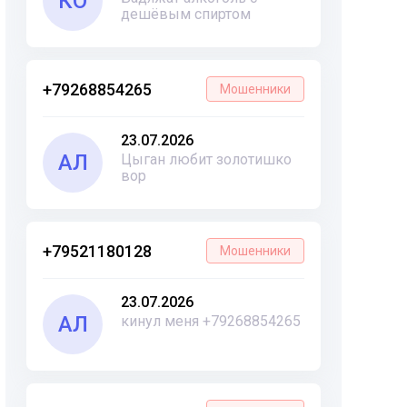
КО
дешёвым спиртом
+79268854265
Мошенники
23.07.2026
АЛ
Цыган любит золотишко
вор
+79521180128
Мошенники
23.07.2026
АЛ
кинул меня +79268854265