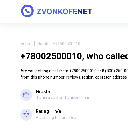
Home
Number +78002500010
+78002500010, who calle
Are you getting a call from +78002500010 or 8 (800) 250-00-1
from this phone number: reviews, region, operator, address,
Grosta
Шины и диски, Шиномонтаж
Rating – n/a
According to our users