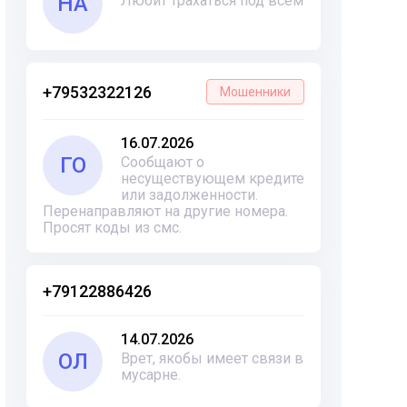
НА
Любит трахаться под всем
+79532322126
Мошенники
16.07.2026
ГО
Сообщают о
несуществующем кредите
или задолженности.
Перенаправляют на другие номера.
Просят коды из смс.
+79122886426
14.07.2026
ОЛ
Врет, якобы имеет связи в
мусарне.