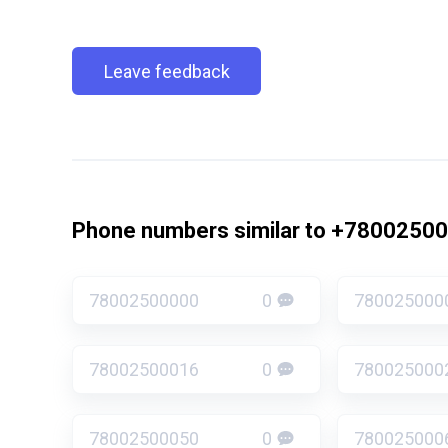
Leave feedback
Phone numbers similar to +7800250
78002500000
0
780025000
78002500016
0
780025000
78002500050
0
780025000