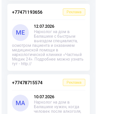
+77471193656
Реклама
12.07.2026
ME
Нарколог на дом в
Балашихе с быстрым
выездом специалиста,
осмотром пациента и оказанием
медицинской помощи в
наркологической клинике «Частный
Медик 24». Подробнее можно узнать
тут - http://
+77478715574
Реклама
10.07.2026
MA
Нарколог на дом в
Балашихе нужен, когда
человек после алкоголя,