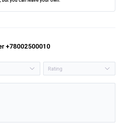
, but you can leave your own.
ber +78002500010