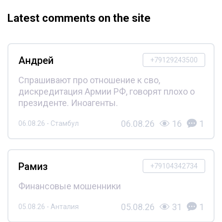
Latest comments on the site
Андрей
+79129243500
Спрашивают про отношение к сво,
дискредитация Армии РФ, говорят плохо о
президенте. Иноагенты.
06.08.26
16
1
06.08.26 - Стамбул
Рамиз
+79104342734
Финансовые мошенники
05.08.26
31
1
05.08.26 - Анталия