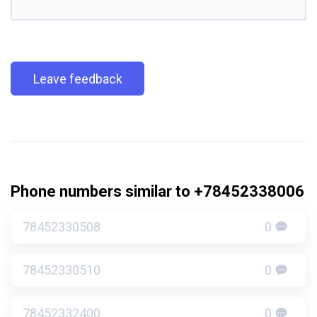
Leave feedback
Phone numbers similar to +78452338006
78452330508
0
78452330510
0
78452332400
0