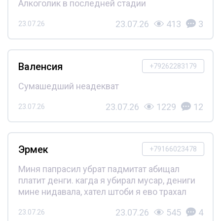
Алкоголик в последней стадии
23.07.26
413
3
23.07.26
Валенсия
+79262283179
Сумашедший неадекват
23.07.26
1229
12
23.07.26
Эрмек
+79166023478
Миня папрасил убрат падмитат абищал
платит денги. кагда я убирал мусар, дениги
мине нидавала, хател штоби я ево трахал
23.07.26
545
4
23.07.26