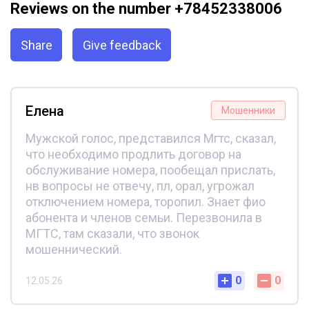
Reviews on the number +78452338006
Share
Give feedback
Елена
Мошенники
Мужской голос, представился Мгтс, сказал,
что необходимо продлить договор на
обслуживание номера, пообещал прислать,
нв вопросы не отвечу, пл, орал, угрожал
отключением номера, торопил. Знает фио
абонента и членов семьи. Перезвонила в
МГТС, там сказали, что звонок
мошеннический.
0
0
12.05.26