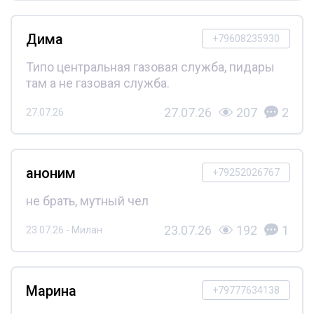
Дима
+79608235930
Типо центральная газовая служба, пидары
там а не газовая служба.
27.07.26
207
2
27.07.26
аноним
+79252026767
не брать, мутный чел
23.07.26
192
1
23.07.26 - Милан
Марина
+79777634138