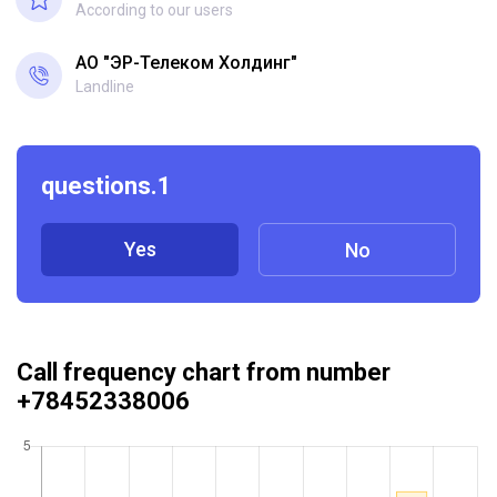
According to our users
АО "ЭР-Телеком Холдинг"
Landline
questions.1
Yes
No
Call frequency chart from number
+78452338006