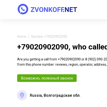
Home
Number +79020902090
+79020902090, who calle
Are you getting a call from +79020902090 or 8 (902) 090-20-9
from this phone number: reviews, region, operator, address,
Возможно, полезный звонок
Russia, Волгоградская обл.