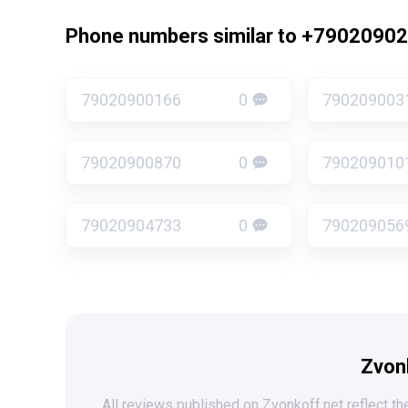
Phone numbers similar to +7902090
79020900166
0
790209003
79020900870
0
790209010
79020904733
0
790209056
Zvon
All reviews published on Zvonkoff.net reflect the