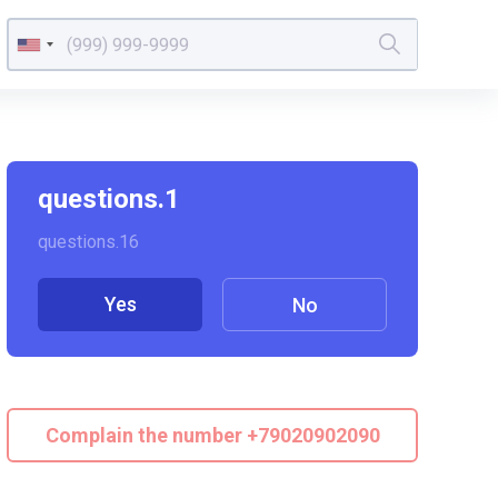
questions.1
questions.16
Yes
No
Complain the number +79020902090