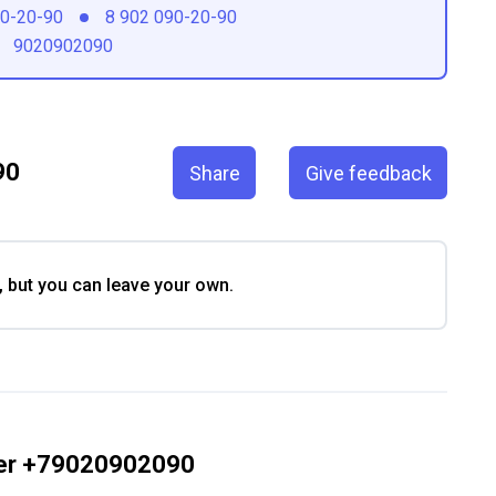
90-20-90
8 902 090-20-90
9020902090
90
Share
Give feedback
, but you can leave your own.
ber +79020902090