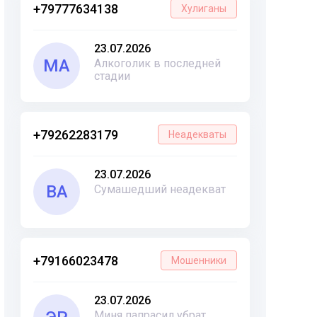
+79777634138
Хулиганы
23.07.2026
МА
Алкоголик в последней
стадии
+79262283179
Неадекваты
23.07.2026
ВА
Сумашедший неадекват
+79166023478
Мошенники
23.07.2026
Миня папрасил убрат