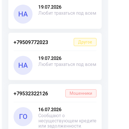
19.07.2026
НА
Любит трахаться под всем
+79509772023
Другое
19.07.2026
НА
Любит трахаться под всем
+79532322126
Мошенники
16.07.2026
ГО
Сообщают о
несуществующем кредите
или задолженности.