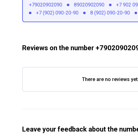
+79020902090
89020902090
+7 902 0
+7 (902) 090-20-90
8 (902) 090-20-90
Reviews on the number +790209020
There are no reviews yet
Leave your feedback about the num