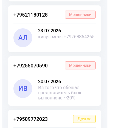
+79521180128
Мошенники
23.07.2026
АЛ
кинул меня +79268854265
+79255070590
Мошенники
20.07.2026
ИВ
Из того что обещал
представитель было
выполнено ~20%
+79509772023
Другое