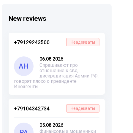
New reviews
+79129243500
Неадекваты
06.08.2026
АН
Спрашивают про
отношение к сво,
дискредитация Армии РФ,
говорят плохо о президенте.
Иноагенты.
+79104342734
Неадекваты
05.08.2026
РА
Финансовые мошенники