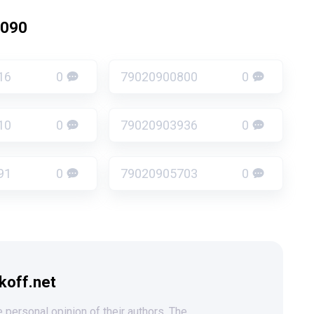
2090
16
0
79020900800
0
10
0
79020903936
0
91
0
79020905703
0
koff.net
 personal opinion of their authors. The