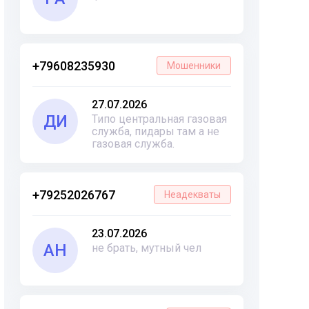
+79608235930
Мошенники
27.07.2026
ДИ
Типо центральная газовая
служба, пидары там а не
газовая служба.
+79252026767
Неадекваты
23.07.2026
АН
не брать, мутный чел