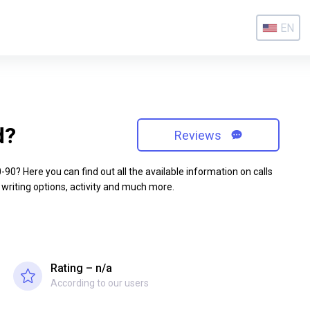
EN
d?
Reviews
0? Here you can find out all the available information on calls
 writing options, activity and much more.
Rating – n/a
According to our users