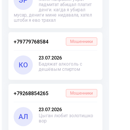
ЭР
падмитат абищал платит
денги. кагда я убирал
мусар, дениги мине нидавала, хател
штоби я ево трахал
+79779768584
Мошенники
23.07.2026
КО
Бадяжат алкоголь с
дешёвым спиртом
+79268854265
Мошенники
23.07.2026
АЛ
Цыган любит золотишко
вор