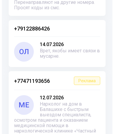
Перенаправляют на другие номера.
Просят коды из смс.
+79122886426
14.07.2026
ОЛ
Врет, якобы имеет связи в
мусарне.
+77471193656
Реклама
12.07.2026
ME
Нарколог на дом в
Балашихе с быстрым
выездом специалиста,
осмотром пациента и оказанием
медицинской помощи в
наркологической клинике «Частный