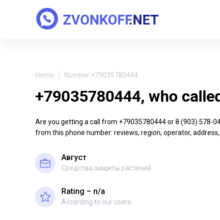
Home
Number +79035780444
+79035780444, who calle
Are you getting a call from +79035780444 or 8 (903) 578-04-4
from this phone number: reviews, region, operator, address,
Август
Средства защиты растений
Rating – n/a
According to our users