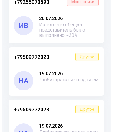
+79255070590
Мошенники
20.07.2026
ИВ
Из того что обещал
представитель было
выполнено ~20%
+79509772023
Другое
19.07.2026
НА
Любит трахаться под всем
+79509772023
Другое
19.07.2026