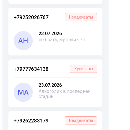
+79252026767
Неадекваты
23.07.2026
АН
не брать, мутный чел
+79777634138
Хулиганы
23.07.2026
МА
Алкоголик в последней
стадии
+79262283179
Неадекваты