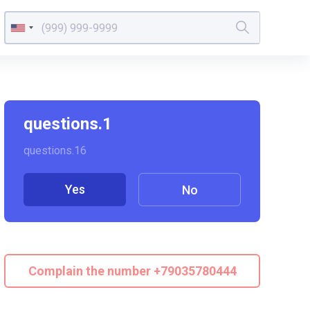
questions.1
questions.16
Yes
No
Complain the number +79035780444