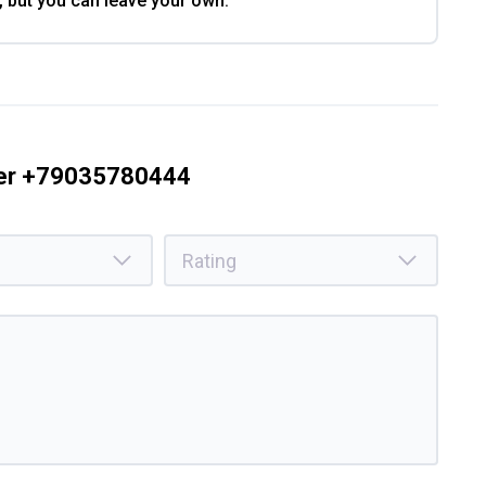
, but you can leave your own.
ber +79035780444