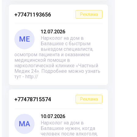
+77471193656
Реклама
12.07.2026
ME
Нарколог на дом в
Балашихе с быстрым
выездом специалиста,
осмотром пациента и оказанием
медицинской помощи в
наркологической клинике «Частный
Медик 24». Подробнее можно узнать
тут - http://
+77478715574
Реклама
10.07.2026
MA
Нарколог на дом в
Балашихе нужен, когда
человек после алкоголя,