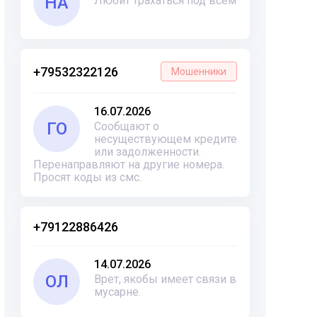
НА
Любит трахаться под всем
+79532322126
Мошенники
16.07.2026
ГО
Сообщают о
несуществующем кредите
или задолженности.
Перенаправляют на другие номера.
Просят коды из смс.
+79122886426
14.07.2026
ОЛ
Врет, якобы имеет связи в
мусарне.