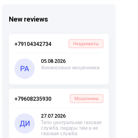
New reviews
+79104342734
Неадекваты
05.08.2026
РА
Финансовые мошенники
+79608235930
Мошенники
27.07.2026
ДИ
Типо центральная газовая
служба, пидары там а не
газовая служба.