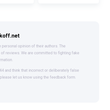
koff.net
 personal opinion of their authors. The
t of reviews. We are committed to fighting fake
rmation.
 and think that incorrect or deliberately false
 please let us know using the feedback form.