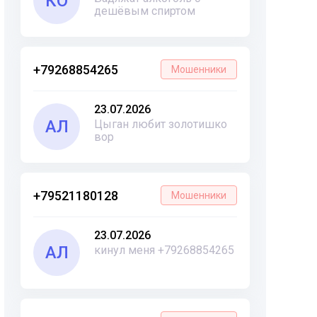
КО
дешёвым спиртом
+79268854265
Мошенники
23.07.2026
АЛ
Цыган любит золотишко
вор
+79521180128
Мошенники
23.07.2026
АЛ
кинул меня +79268854265