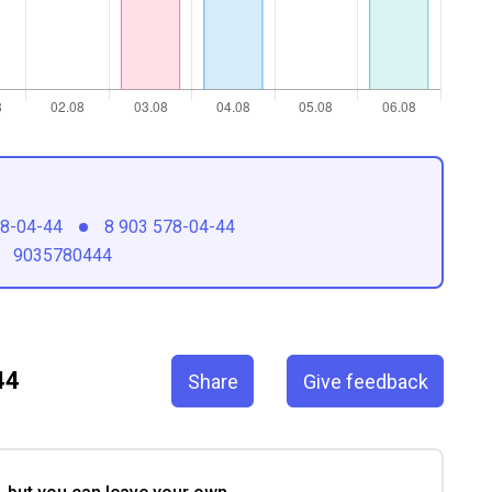
78-04-44
8 903 578-04-44
9035780444
44
Share
Give feedback