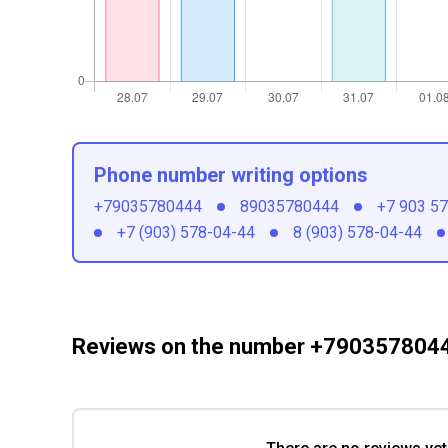
Phone number writing options
+79035780444
89035780444
+7 903 5
+7 (903) 578-04-44
8 (903) 578-04-44
Reviews on the number +790357804