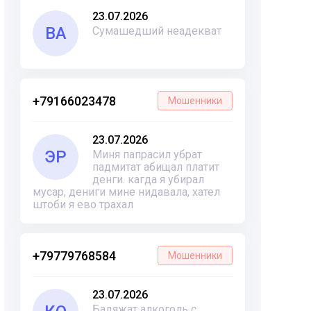
23.07.2026
ВА
Сумашедший неадекват
+79166023478
Мошенники
23.07.2026
ЭР
Миня папрасил убрат
падмитат абищал платит
денги. кагда я убирал
мусар, дениги мине нидавала, хател
штоби я ево трахал
+79779768584
Мошенники
23.07.2026
Бадяжат алкоголь с