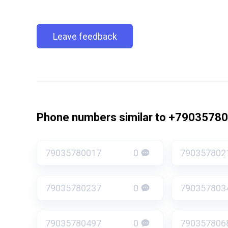
Leave feedback
Phone numbers similar to +7903578
79035780017
0
790357802
79035780237
0
790357803
79035780497
0
790357806