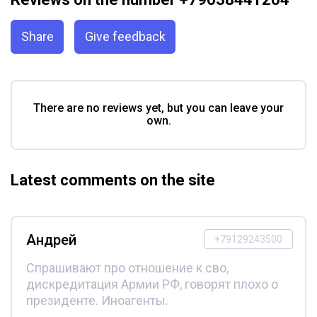
Share
Give feedback
There are no reviews yet, but you can leave your
own.
Latest comments on the site
Андрей
+79129243500
Спрашивают про отношение к сво,
дискредитация Армии РФ, говорят плохо о
президенте. Иноагенты.