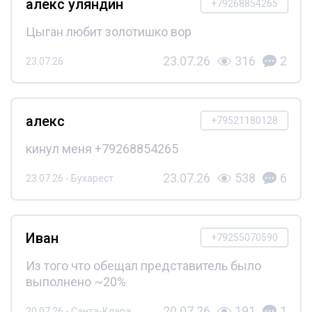
алекс уляндин
+79268854265
Цыган любит золотишко вор
23.07.26
316
2
23.07.26
алекс
+79521180128
кинул меня +79268854265
23.07.26
538
6
23.07.26 - Бухарест
Иван
+79255070590
Из того что обещал представитель было
выполнено ~20%
20.07.26
191
1
20.07.26 - Санта-Клара