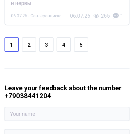
и нервы.
06.07.26
265
1
06.07.26 - Сан-Франциско
1
2
3
4
5
Leave your feedback about the number
+79038441204