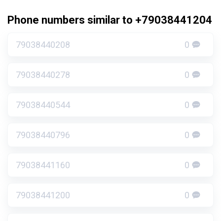
Phone numbers similar to +79038441204
79038440208
0
79038440278
0
79038440544
0
79038440796
0
79038441160
0
79038441200
0