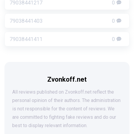
79038441217
0
79038441403
0
79038441411
0
Zvonkoff.net
All reviews published on Zvonkoff.net reflect the
personal opinion of their authors. The administration
is not responsible for the content of reviews. We
are committed to fighting fake reviews and do our
best to display relevant information.