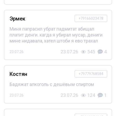
Эрмек
+79166023478
Миня папрасил убрат падмитат абищал
платит денги. кагда я убирал мусар, дениги
мине нидавала, хател штоби я ево трахал
23.07.26
545
4
23.07.26
Костян
+79779768584
Бадяжат алкоголь с дешёвым спиртом
23.07.26
124
1
23.07.26