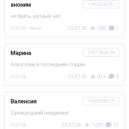
аноним
+79252026767
не брать, мутный чел
23.07.26
190
1
23.07.26 - Милан
Марина
+79777634138
Алкоголик в последней стадии
23.07.26
413
3
23.07.26
Валенсия
+79262283179
Сумашедший неадекват
23.07.26
1229
12
23.07.26