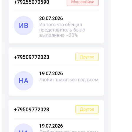
+79255070590
Мошенники
20.07.2026
ИВ
Из того что обещал
представитель было
выполнено ~20%
+79509772023
Другое
19.07.2026
НА
Любит трахаться под всем
+79509772023
Другое
19.07.2026