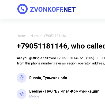
Home
Number +79051181146
+79051181146, who calle
Are you getting a call from +79051181146 or 8 (905) 118-11-4
from this phone number: reviews, region, operator, address,
Russia, Тульская обл.
Beeline
ПАО "Вымпел-Коммуникации"
Mobile