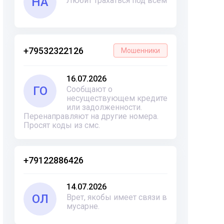
НА
Любит трахаться под всем
+79532322126
Мошенники
16.07.2026
ГО
Сообщают о
несуществующем кредите
или задолженности.
Перенаправляют на другие номера.
Просят коды из смс.
+79122886426
14.07.2026
ОЛ
Врет, якобы имеет связи в
мусарне.