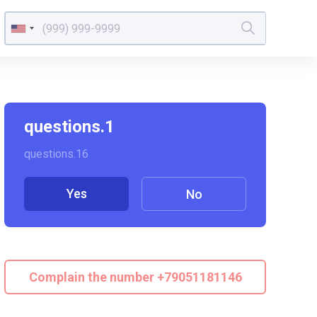
questions.1
questions.16
Yes
No
Complain the number +79051181146