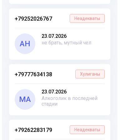
+79252026767
Неадекваты
23.07.2026
АН
не брать, мутный чел
+79777634138
Хулиганы
23.07.2026
МА
Алкоголик в последней
стадии
+79262283179
Неадекваты