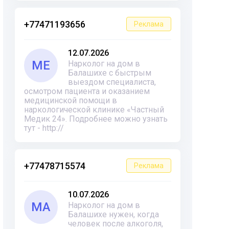
+77471193656
Реклама
12.07.2026
ME
Нарколог на дом в
Балашихе с быстрым
выездом специалиста,
осмотром пациента и оказанием
медицинской помощи в
наркологической клинике «Частный
Медик 24». Подробнее можно узнать
тут - http://
+77478715574
Реклама
10.07.2026
MA
Нарколог на дом в
Балашихе нужен, когда
человек после алкоголя,