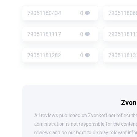
79051180434
0
790511806
79051181117
0
790511811
79051181282
0
790511813
Zvon
All reviews published on Zvonkoff.net reflect the
administration is not responsible for the conten
reviews and do our best to display relevant info