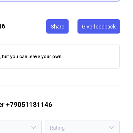
46
Share
Give feedback
, but you can leave your own.
ber +79051181146