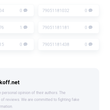
04
0
79051181032
0
76
1
79051181181
0
15
0
79051181438
0
koff.net
 personal opinion of their authors. The
t of reviews. We are committed to fighting fake
rmation.