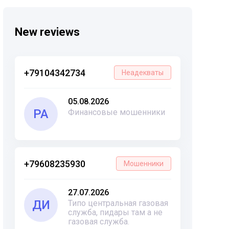
New reviews
+79104342734
Неадекваты
05.08.2026
РА
Финансовые мошенники
+79608235930
Мошенники
27.07.2026
ДИ
Типо центральная газовая
служба, пидары там а не
газовая служба.