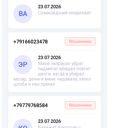
23.07.2026
ВА
Сумашедший неадекват
+79166023478
Мошенники
23.07.2026
ЭР
Миня папрасил убрат
падмитат абищал платит
денги. кагда я убирал
мусар, дениги мине нидавала, хател
штоби я ево трахал
+79779768584
Мошенники
23.07.2026
Бадяжат алкоголь с