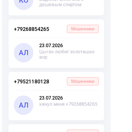
КО
дешёвым спиртом
+79268854265
Мошенники
23.07.2026
АЛ
Цыган любит золотишко
вор
+79521180128
Мошенники
23.07.2026
АЛ
кинул меня +79268854265