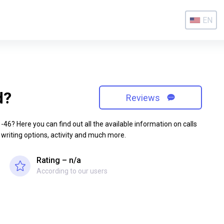
EN
d?
Reviews
6? Here you can find out all the available information on calls
 writing options, activity and much more.
Rating – n/a
According to our users