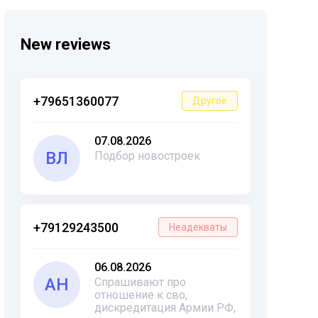
New reviews
+79651360077
Другое
07.08.2026
ВЛ
Подбор новостроек
+79129243500
Неадекваты
06.08.2026
АН
Спрашивают про
отношение к сво,
дискредитация Армии РФ,