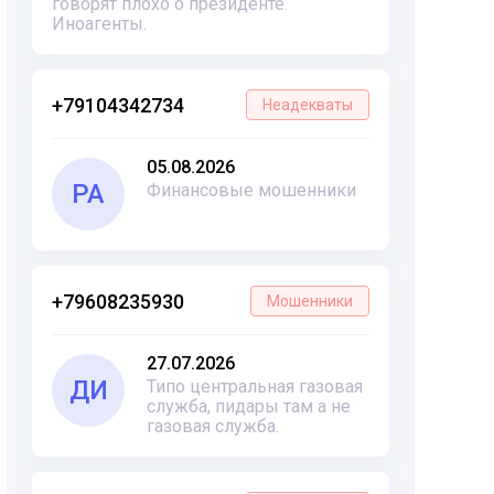
говорят плохо о президенте.
Иноагенты.
+79104342734
Неадекваты
05.08.2026
РА
Финансовые мошенники
+79608235930
Мошенники
27.07.2026
ДИ
Типо центральная газовая
служба, пидары там а не
газовая служба.