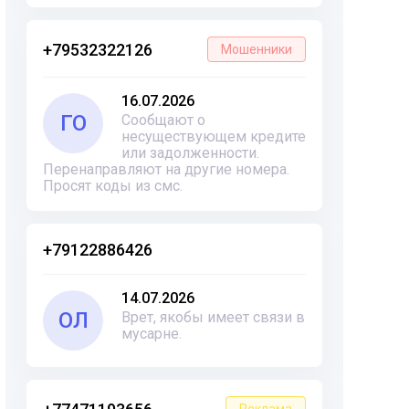
+79532322126
Мошенники
16.07.2026
ГО
Сообщают о
несуществующем кредите
или задолженности.
Перенаправляют на другие номера.
Просят коды из смс.
+79122886426
14.07.2026
ОЛ
Врет, якобы имеет связи в
мусарне.