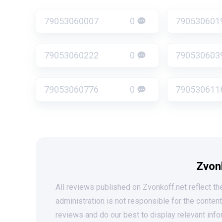
79053060007
0
790530601
79053060222
0
790530603
79053060776
0
790530611
Zvon
All reviews published on Zvonkoff.net reflect the
administration is not responsible for the conten
reviews and do our best to display relevant info