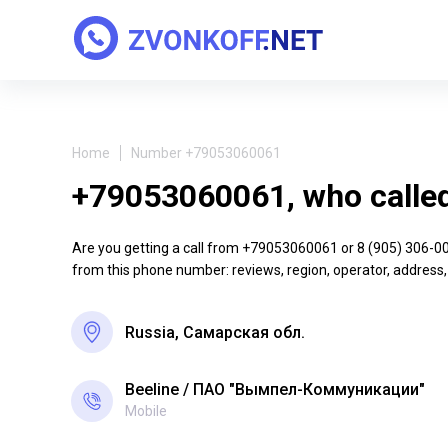
Home
Number +79053060061
+79053060061, who calle
Are you getting a call from +79053060061 or 8 (905) 306-00-6
from this phone number: reviews, region, operator, address,
Russia, Самарская обл.
Beeline
ПАО "Вымпел-Коммуникации"
Mobile