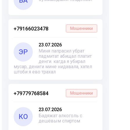
ВА
+79166023478
Мошенники
23.07.2026
ЭР
Миня папрасил убрат
падмитат абищал платит
денги. кагда я убирал
мусар, дениги мине нидавала, хател
штоби я ево трахал
+79779768584
Мошенники
23.07.2026
КО
Бадяжат алкоголь с
дешёвым спиртом