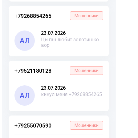
+79268854265
Мошенники
23.07.2026
АЛ
Цыган любит золотишко
вор
+79521180128
Мошенники
23.07.2026
АЛ
кинул меня +79268854265
+79255070590
Мошенники