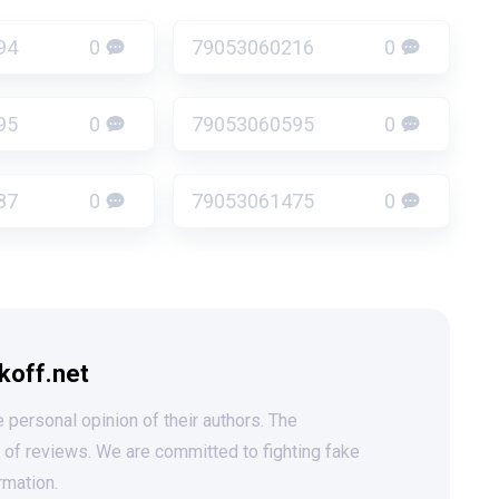
94
0
79053060216
0
95
0
79053060595
0
87
0
79053061475
0
koff.net
 personal opinion of their authors. The
t of reviews. We are committed to fighting fake
rmation.