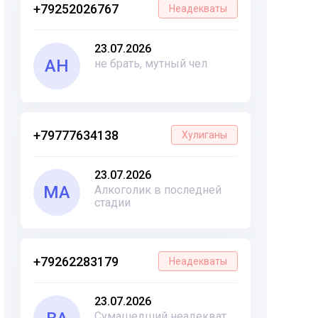
+79252026767
Неадекваты
23.07.2026
АН
не брать, мутный чел
+79777634138
Хулиганы
23.07.2026
МА
Алкоголик в последней
стадии
+79262283179
Неадекваты
23.07.2026
Сумашедший неадекват