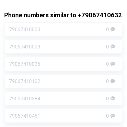
Phone numbers similar to +79067410632
79067410000
0
79067410003
0
79067410036
0
79067410102
0
79067410384
0
79067410451
0