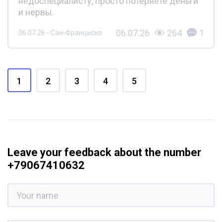
недоспециалисту, просто потеряете деньги
и нервы.
06.07.26
264
1
06.07.26 - Сан-Франциско
1
2
3
4
5
Leave your feedback about the number
+79067410632