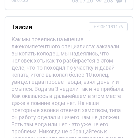
08.07.26
203
1
08.07.26
Таисия
+79051181176
Как мы повелись на мнение
лжекомпетентного специалиста: заказали
выкопать колодец, мы надеялись, что
человек хоть как-то разбирается в этом
деле, что-то походил по участку и давай
копать, итого выкопал более 10 колец,
увидел едва просвет воды, взял деньги и
смылся. Вода за 3 недели так и не прибыла.
Как оказалось в дальнейшем в этом месте
даже в помине воды нет. На наши
повторные звонки отвечал хамством, типа
он работу сделал и ничего нам не должен.
Есть там вода или нет - это уже не его
проблема. Никогда не обращайтесь к