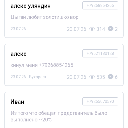
алекс уляндин
+79268854265
Цыган любит золотишко вор
23.07.26
314
2
23.07.26
алекс
+79521180128
кинул меня +79268854265
23.07.26
535
6
23.07.26 - Бухарест
Иван
+79255070590
Из того что обещал представитель было
выполнено ~20%