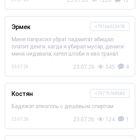
Эрмек
+79166023478
Миня папрасил убрат падмитат абищал
платит денги. кагда я убирал мусар, дениги
мине нидавала, хател штоби я ево трахал
23.07.26
545
4
23.07.26
Костян
+79779768584
Бадяжат алкоголь с дешёвым спиртом
23.07.26
124
1
23.07.26