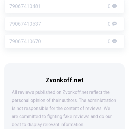
79067410481
0
79067410537
0
79067410670
0
Zvonkoff.net
All reviews published on Zvonkoff.net reflect the
personal opinion of their authors. The administration
is not responsible for the content of reviews. We
are committed to fighting fake reviews and do our
best to display relevant information.