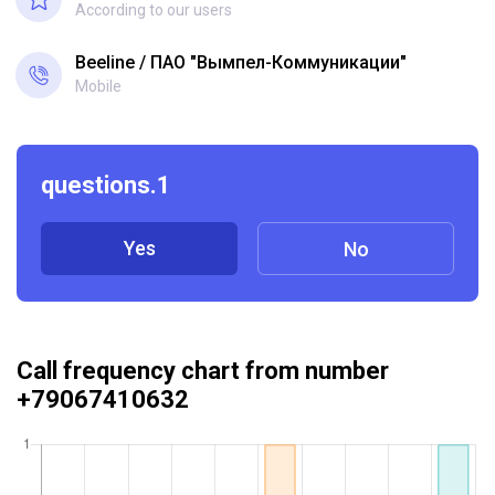
According to our users
Beeline
ПАО "Вымпел-Коммуникации"
Mobile
questions.1
Yes
No
Call frequency chart from number
+79067410632