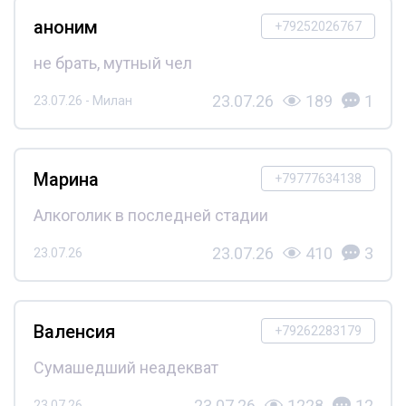
аноним
+79252026767
не брать, мутный чел
23.07.26
189
1
23.07.26 - Милан
Марина
+79777634138
Алкоголик в последней стадии
23.07.26
410
3
23.07.26
Валенсия
+79262283179
Сумашедший неадекват
23.07.26
1228
12
23.07.26