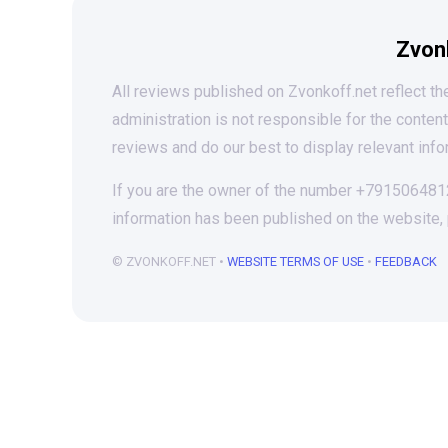
Zvon
All reviews published on Zvonkoff.net reflect the
administration is not responsible for the conten
reviews and do our best to display relevant info
If you are the owner of the number +79150648128
information has been published on the website,
© ZVONKOFF.NET •
WEBSITE TERMS OF USE
•
FEEDBACK