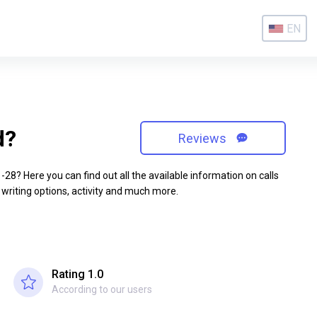
EN
d?
Reviews
8? Here you can find out all the available information on calls
 writing options, activity and much more.
Rating 1.0
According to our users