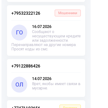
+79532322126
Мошенники
16.07.2026
ГО
Сообщают о
несуществующем кредите
или задолженности.
Перенаправляют на другие номера.
Просят коды из смс.
+79122886426
14.07.2026
ОЛ
Врет, якобы имеет связи в
мусарне.