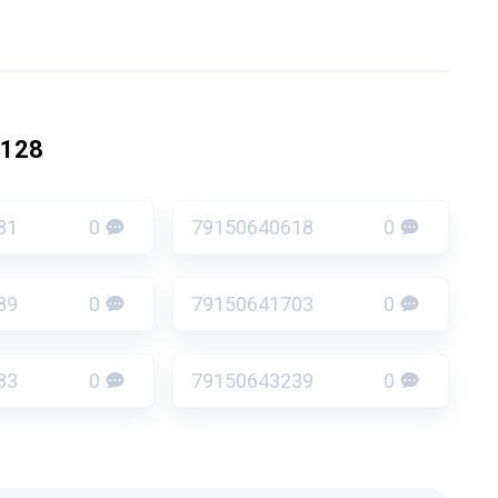
8128
81
0
79150640618
0
89
0
79150641703
0
83
0
79150643239
0