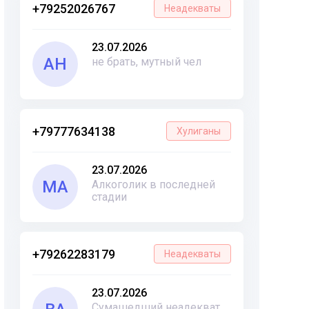
+79252026767
Неадекваты
23.07.2026
АН
не брать, мутный чел
+79777634138
Хулиганы
23.07.2026
МА
Алкоголик в последней
стадии
+79262283179
Неадекваты
23.07.2026
Сумашедший неадекват