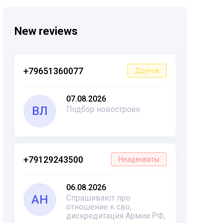
New reviews
+79651360077
Другое
07.08.2026
ВЛ
Подбор новостроек
+79129243500
Неадекваты
06.08.2026
АН
Спрашивают про
отношение к сво,
дискредитация Армии РФ,