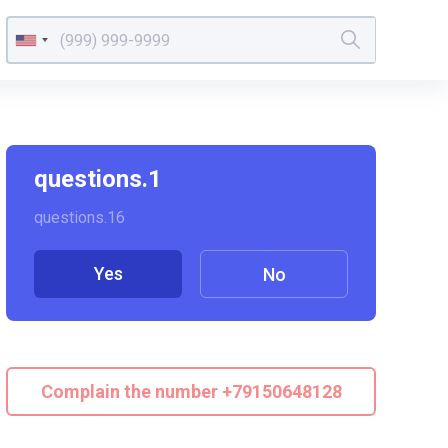
questions.1
questions.16
Yes
No
Complain the number +79150648128