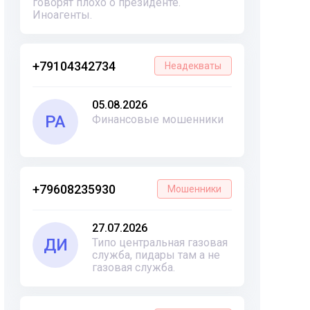
говорят плохо о президенте.
Иноагенты.
+79104342734
Неадекваты
05.08.2026
РА
Финансовые мошенники
+79608235930
Мошенники
27.07.2026
ДИ
Типо центральная газовая
служба, пидары там а не
газовая служба.