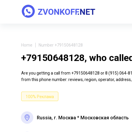
Home
Number +79150648128
+79150648128, who calle
Are you getting a call from +79150648128 or 8 (915) 064-81-2
from this phone number: reviews, region, operator, address,
100% Реклама
Russia, г. Москва * Московская область