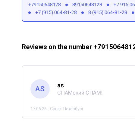
+79150648128
89150648128
+7 915 0
+7 (915) 064-81-28
8 (915) 064-81-28
Reviews on the number +791506481
as
AS
СПАМский СПАМ!
17.06.26 - Санкт-Петербург