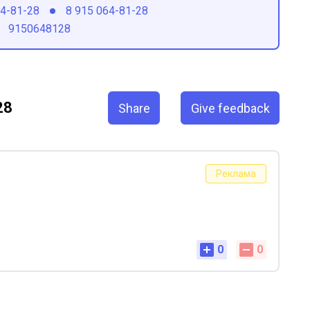
64-81-28
8 915 064-81-28
9150648128
28
Share
Give feedback
Реклама
0
0