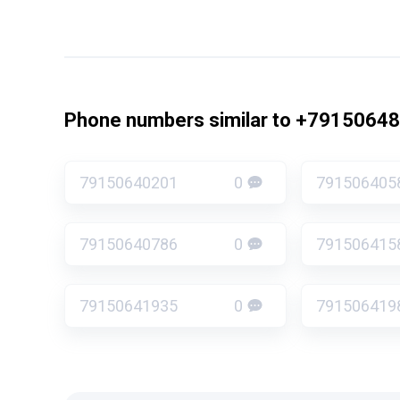
Phone numbers similar to +7915064
79150640201
0
791506405
79150640786
0
791506415
79150641935
0
791506419