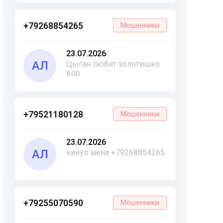
+79268854265
Мошенники
23.07.2026
АЛ
Цыган любит золотишко
вор
+79521180128
Мошенники
23.07.2026
АЛ
кинул меня +79268854265
+79255070590
Мошенники