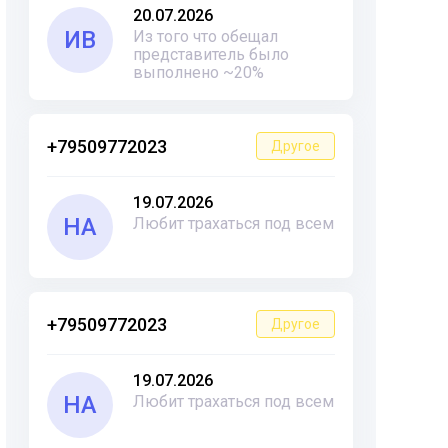
20.07.2026
ИВ
Из того что обещал
представитель было
выполнено ~20%
+79509772023
Другое
19.07.2026
НА
Любит трахаться под всем
+79509772023
Другое
19.07.2026
НА
Любит трахаться под всем