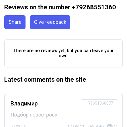
Reviews on the number +79268551360
Share
Give feedback
There are no reviews yet, but you can leave your
own.
Latest comments on the site
Владимир
+79651360077
Подбор новостроек
07.08.26
446
2
07.08.26