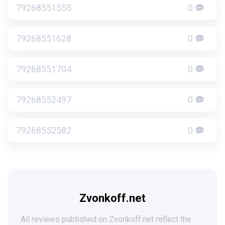
79268551555
0
79268551628
0
79268551704
0
79268552497
0
79268552582
0
Zvonkoff.net
All reviews published on Zvonkoff.net reflect the