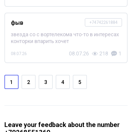
фыв
+74742261884
звезда со с вортелекома что-то в интересах
конторки впарить хочет
08.07.26
218
1
08.07.26
1
2
3
4
5
Leave your feedback about the number