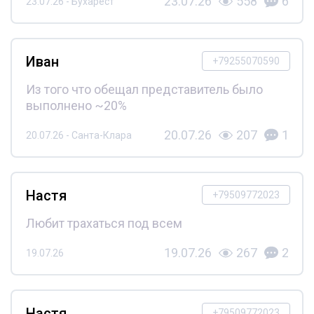
23.07.26
558
6
23.07.26 - Бухарест
Иван
+79255070590
Из того что обещал представитель было
выполнено ~20%
20.07.26
207
1
20.07.26 - Санта-Клара
Настя
+79509772023
Любит трахаться под всем
19.07.26
267
2
19.07.26
Настя
+79509772023