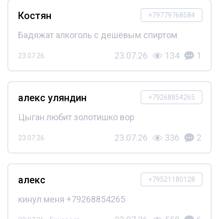
Костян
+79779768584
Бадяжат алкоголь с дешёвым спиртом
23.07.26
134
1
23.07.26
алекс уляндин
+79268854265
Цыган любит золотишко вор
23.07.26
336
2
23.07.26
алекс
+79521180128
кинул меня +79268854265