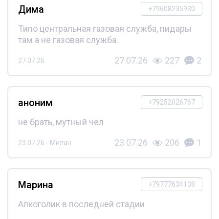
Дима
+79608235930
Типо центральная газовая служба, пидары
там а не газовая служба.
27.07.26
227
2
27.07.26
аноним
+79252026767
не брать, мутный чел
23.07.26
206
1
23.07.26 - Милан
Марина
+79777634138
Алкоголик в последней стадии