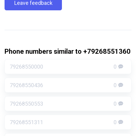
Leave feedback
Phone numbers similar to +79268551360
79268550000
0
79268550436
0
79268550553
0
79268551311
0