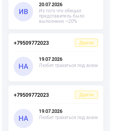
20.07.2026
ИВ
Из того что обещал
представитель было
выполнено ~20%
+79509772023
Другое
19.07.2026
НА
Любит трахаться под всем
+79509772023
Другое
19.07.2026
НА
Любит трахаться под всем