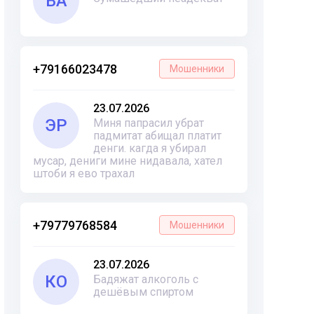
ВА
+79166023478
Мошенники
23.07.2026
ЭР
Миня папрасил убрат
падмитат абищал платит
денги. кагда я убирал
мусар, дениги мине нидавала, хател
штоби я ево трахал
+79779768584
Мошенники
23.07.2026
КО
Бадяжат алкоголь с
дешёвым спиртом