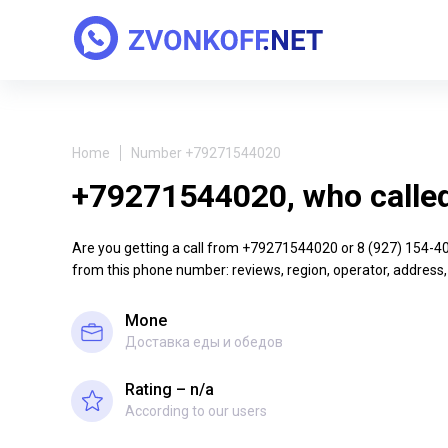
Home
Number +79271544020
+79271544020, who calle
Are you getting a call from +79271544020 or 8 (927) 154-40-2
from this phone number: reviews, region, operator, address,
Mone
Доставка еды и обедов
Rating – n/a
According to our users