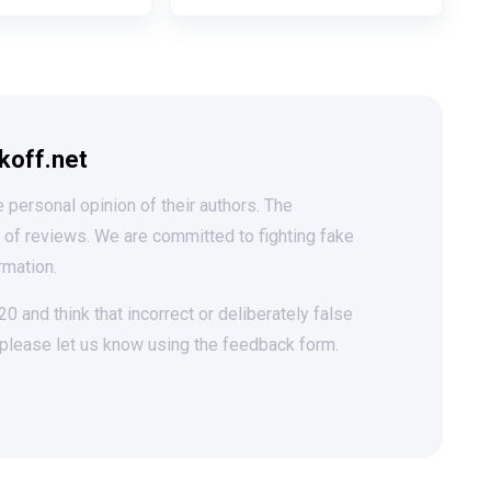
koff.net
 personal opinion of their authors. The
t of reviews. We are committed to fighting fake
rmation.
 and think that incorrect or deliberately false
 please let us know using the feedback form.