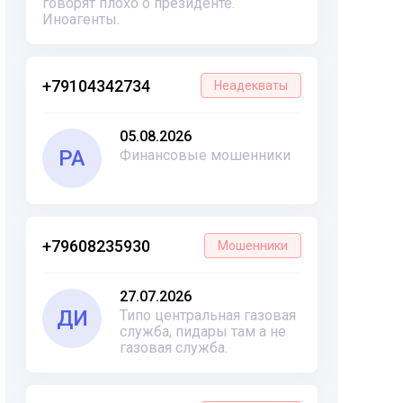
говорят плохо о президенте.
Иноагенты.
+79104342734
Неадекваты
05.08.2026
РА
Финансовые мошенники
+79608235930
Мошенники
27.07.2026
ДИ
Типо центральная газовая
служба, пидары там а не
газовая служба.