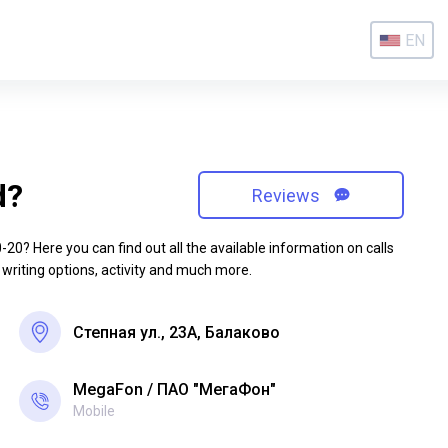
EN
d?
Reviews
0? Here you can find out all the available information on calls
 writing options, activity and much more.
Степная ул., 23А, Балаково
MegaFon
ПАО "МегаФон"
Mobile