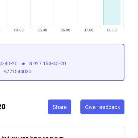
54-40-20
8 927 154-40-20
9271544020
20
Share
Give feedback