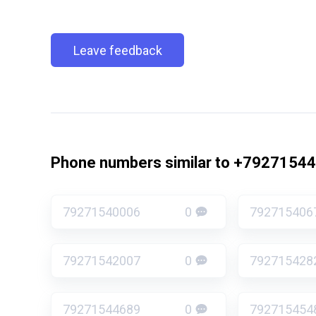
Leave feedback
Phone numbers similar to +7927154
79271540006
0
792715406
79271542007
0
792715428
79271544689
0
792715454