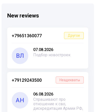
New reviews
+79651360077
Другое
07.08.2026
ВЛ
Подбор новостроек
+79129243500
Неадекваты
06.08.2026
АН
Спрашивают про
отношение к сво,
дискредитация Армии РФ,