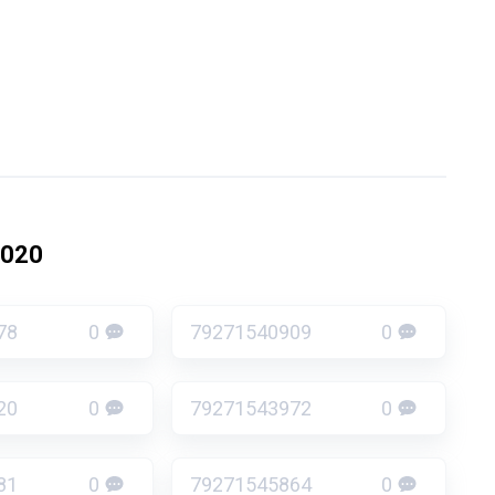
4020
78
0
79271540909
0
20
0
79271543972
0
81
0
79271545864
0