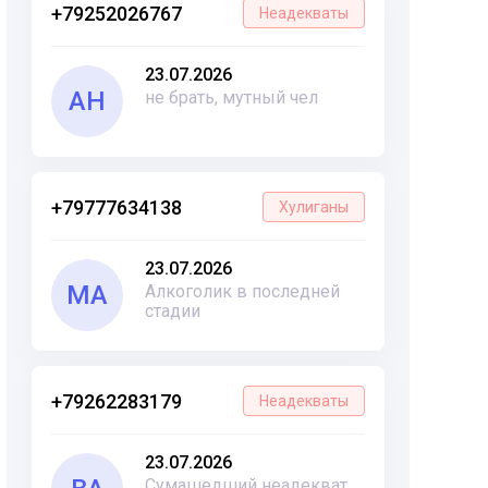
+79252026767
Неадекваты
23.07.2026
АН
не брать, мутный чел
+79777634138
Хулиганы
23.07.2026
МА
Алкоголик в последней
стадии
+79262283179
Неадекваты
23.07.2026
Сумашедший неадекват