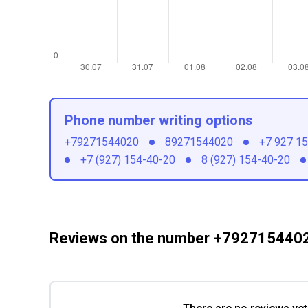
Phone number writing options
+79271544020
89271544020
+7 927 1
+7 (927) 154-40-20
8 (927) 154-40-20
Reviews on the number +792715440