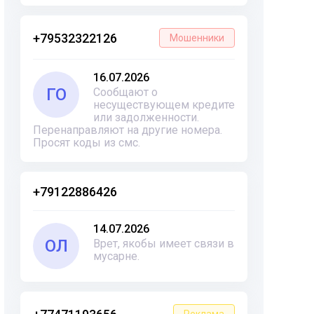
+79532322126
Мошенники
16.07.2026
ГО
Сообщают о
несуществующем кредите
или задолженности.
Перенаправляют на другие номера.
Просят коды из смс.
+79122886426
14.07.2026
ОЛ
Врет, якобы имеет связи в
мусарне.