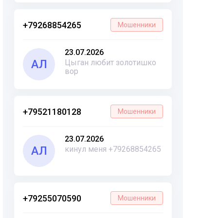
+79268854265
Мошенники
23.07.2026
АЛ
Цыган любит золотишко
вор
+79521180128
Мошенники
23.07.2026
АЛ
кинул меня +79268854265
+79255070590
Мошенники