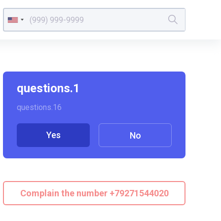
questions.1
questions.16
Yes
No
Complain the number +79271544020