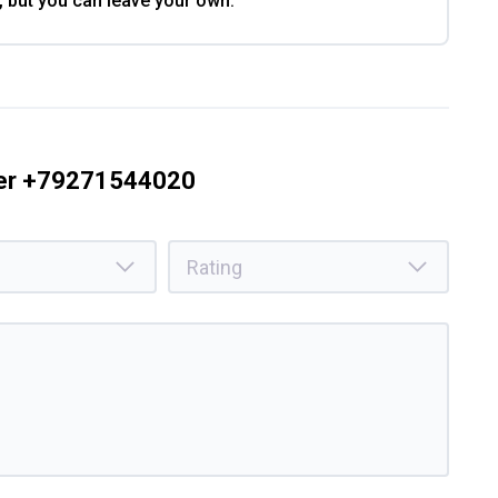
, but you can leave your own.
ber +79271544020