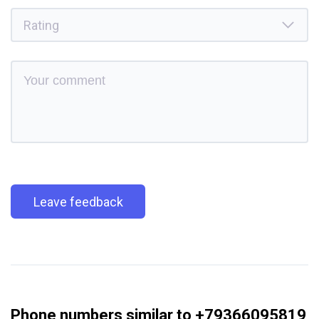
Leave feedback
Phone numbers similar to +79366095819