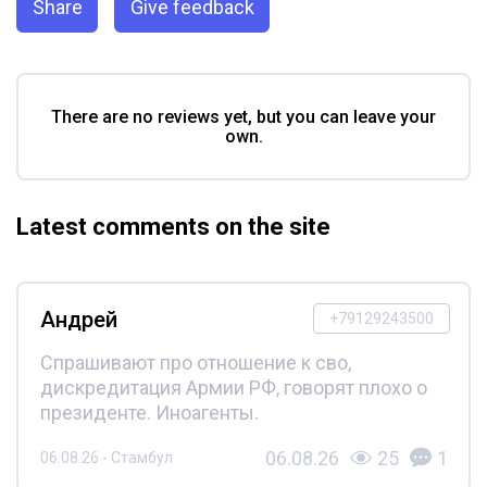
Share
Give feedback
There are no reviews yet, but you can leave your
own.
Latest comments on the site
Андрей
+79129243500
Спрашивают про отношение к сво,
дискредитация Армии РФ, говорят плохо о
президенте. Иноагенты.
06.08.26
25
1
06.08.26 - Стамбул