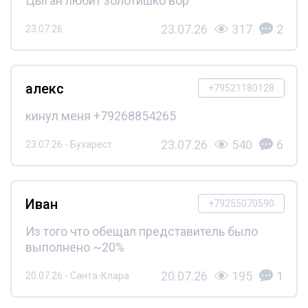
Цыган любит золотишко вор
23.07.26
317
2
23.07.26
алекс
+79521180128
кинул меня +79268854265
23.07.26
540
6
23.07.26 - Бухарест
Иван
+79255070590
Из того что обещал представитель было
выполнено ~20%
20.07.26
195
1
20.07.26 - Санта-Клара