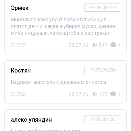
Эрмек
+79166023478
Миня папрасил убрат падмитат абищал
платит денги. кагда я убирал мусар, дениги
мине нидавала, хател штоби я ево трахал
23.07.26
547
4
23.07.26
Костян
+79779768584
Бадяжат алкоголь с дешёвым спиртом
23.07.26
125
1
23.07.26
алекс уляндин
+79268854265