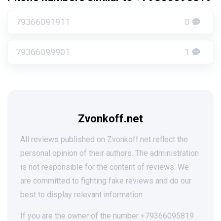
79366091911
0
79366099901
1
Zvonkoff.net
All reviews published on Zvonkoff.net reflect the
personal opinion of their authors. The administration
is not responsible for the content of reviews. We
are committed to fighting fake reviews and do our
best to display relevant information.
If you are the owner of the number +79366095819