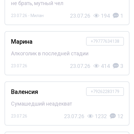
не брать, мутный чел
23.07.26
194
1
23.07.26 - Милан
Марина
+79777634138
Алкоголик в последней стадии
23.07.26
414
3
23.07.26
Валенсия
+79262283179
Сумашедший неадекват
23.07.26
1232
12
23.07.26