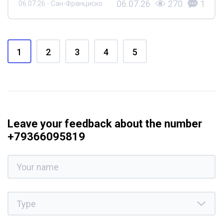
06.07.26
270
1
06.07.26 - Сан-Франциско
1
2
3
4
5
Leave your feedback about the number
+79366095819