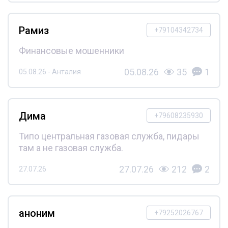
Рамиз
+79104342734
Финансовые мошенники
05.08.26
35
1
05.08.26 - Анталия
Дима
+79608235930
Типо центральная газовая служба, пидары
там а не газовая служба.
27.07.26
212
2
27.07.26
аноним
+79252026767