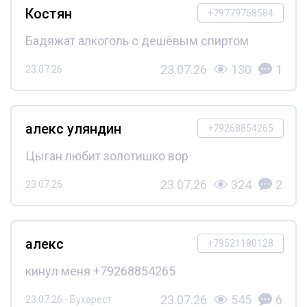
Костян
+79779768584
Бадяжат алкоголь с дешёвым спиртом
23.07.26
130
1
23.07.26
алекс уляндин
+79268854265
Цыган любит золотишко вор
23.07.26
324
2
23.07.26
алекс
+79521180128
кинул меня +79268854265
23.07.26
545
6
23.07.26 - Бухарест