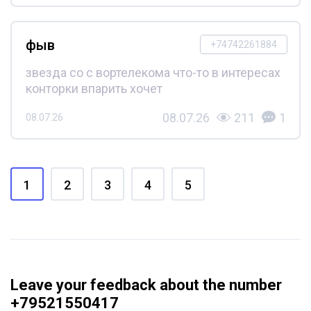
фыв
+74742261884
звезда со с вортелекома что-то в интересах
конторки впарить хочет
08.07.26
211
1
08.07.26
1
2
3
4
5
Leave your feedback about the number
+79521550417