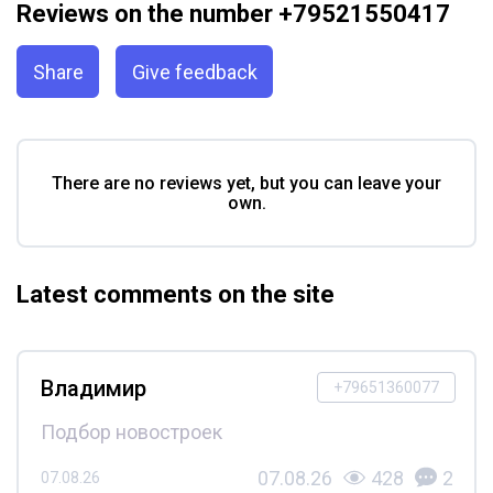
Reviews on the number +79521550417
Share
Give feedback
There are no reviews yet, but you can leave your
own.
Latest comments on the site
Владимир
+79651360077
Подбор новостроек
07.08.26
428
2
07.08.26