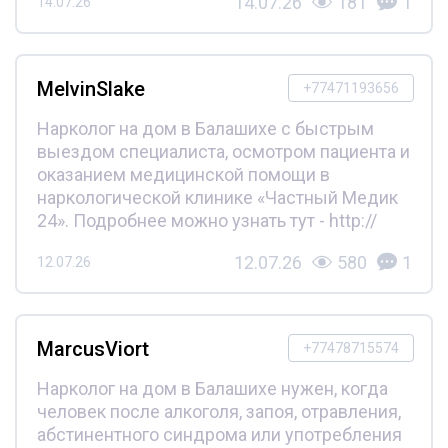
14.07.26
181
1
14.07.26
MelvinSlake
+77471193656
Нарколог на дом в Балашихе с быстрым
выездом специалиста, осмотром пациента и
оказанием медицинской помощи в
наркологической клинике «Частный Медик
24». Подробнее можно узнать тут - http://
12.07.26
580
1
12.07.26
MarcusViort
+77478715574
Нарколог на дом в Балашихе нужен, когда
человек после алкоголя, запоя, отравления,
абстинентного синдрома или употребления