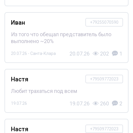
Иван
+79255070590
Из того что обещал представитель было
выполнено ~20%
20.07.26
202
1
20.07.26 - Санта-Клара
Настя
+79509772023
Любит трахаться под всем
19.07.26
260
2
19.07.26
Настя
+79509772023