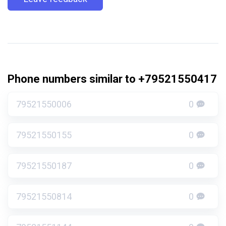
Phone numbers similar to +79521550417
79521550006
0
79521550155
0
79521550187
0
79521550814
0