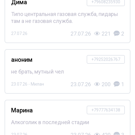
Дима
+79608235930
Типо центральная газовая служба, пидары
там а не газовая служба.
27.07.26
221
2
27.07.26
аноним
+79252026767
не брать, мутный чел
23.07.26
200
1
23.07.26 - Милан
Марина
+79777634138
Алкоголик в последней стадии
23.07.26
420
3
23.07.26