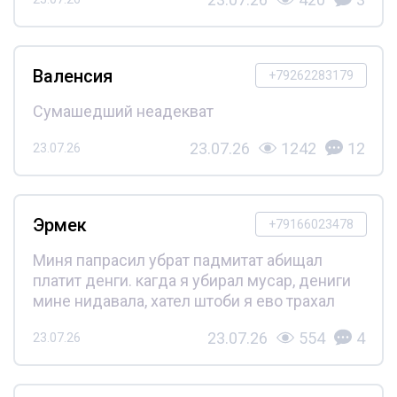
Валенсия
+79262283179
Сумашедший неадекват
23.07.26
1242
12
23.07.26
Эрмек
+79166023478
Миня папрасил убрат падмитат абищал
платит денги. кагда я убирал мусар, дениги
мине нидавала, хател штоби я ево трахал
23.07.26
554
4
23.07.26