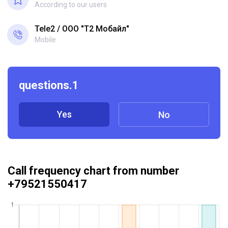
According to our users
Tele2
ООО "Т2 Мобайл"
Mobile
questions.1
Yes
No
Call frequency chart from number
+79521550417