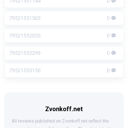
79521551144
0
79521551503
0
79521552020
0
79521552299
0
79521553150
0
Zvonkoff.net
All reviews published on Zvonkoff.net reflect the