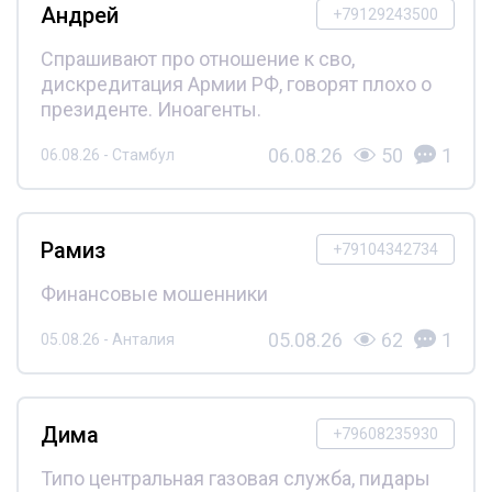
Андрей
+79129243500
Спрашивают про отношение к сво,
дискредитация Армии РФ, говорят плохо о
президенте. Иноагенты.
06.08.26
50
1
06.08.26 - Стамбул
Рамиз
+79104342734
Финансовые мошенники
05.08.26
62
1
05.08.26 - Анталия
Дима
+79608235930
Типо центральная газовая служба, пидары