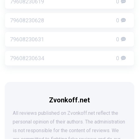
79608230619
0
79608230628
0
79608230631
0
79608230634
0
Zvonkoff.net
All reviews published on Zvonkoff.net reflect the
personal opinion of their authors. The administration
is not responsible for the content of reviews. We