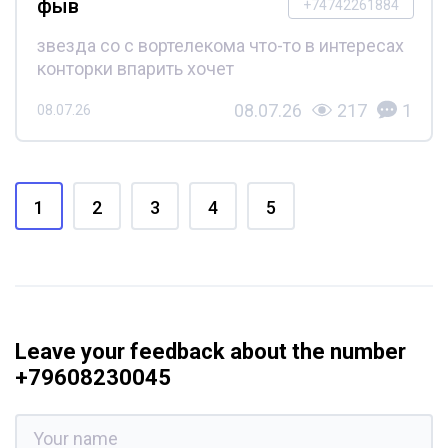
фыв
+74742261884
звезда со с вортелекома что-то в интересах
конторки впарить хочет
08.07.26
217
1
08.07.26
1
2
3
4
5
Leave your feedback about the number
+79608230045