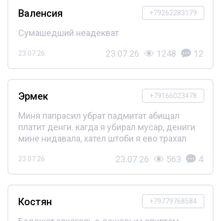
Валенсия
+79262283179
Сумашедший неадекват
23.07.26
1248
12
23.07.26
Эрмек
+79166023478
Миня папрасил убрат падмитат абищал
платит денги. кагда я убирал мусар, дениги
мине нидавала, хател штоби я ево трахал
23.07.26
563
4
23.07.26
Костян
+79779768584