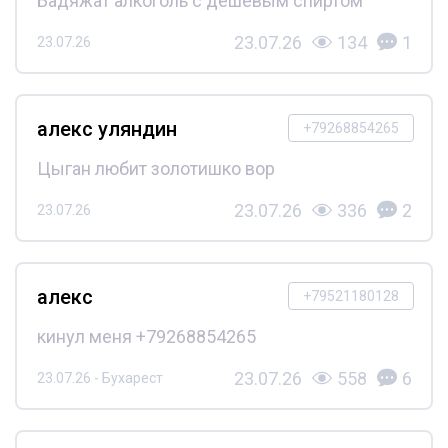
Бадяжат алкоголь с дешёвым спиртом
23.07.26
134
1
23.07.26
алекс уляндин
+79268854265
Цыган любит золотишко вор
23.07.26
336
2
23.07.26
алекс
+79521180128
кинул меня +79268854265
23.07.26
558
6
23.07.26 - Бухарест