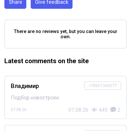
Share
Give feedback
There are no reviews yet, but you can leave your
own.
Latest comments on the site
Владимир
+79651360077
Подбор новостроек
07.08.26
445
2
07.08.26