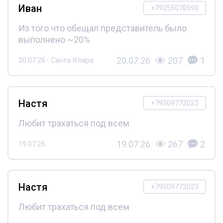
Иван
+79255070590
Из того что обещал представитель было
выполнено ~20%
20.07.26
207
1
20.07.26 - Санта-Клара
Настя
+79509772023
Любит трахаться под всем
19.07.26
267
2
19.07.26
Настя
+79509772023
Любит трахаться под всем