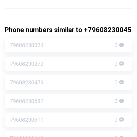
Phone numbers similar to +79608230045
79608230024
0
79608230272
0
79608230479
0
79608230597
0
79608230611
0