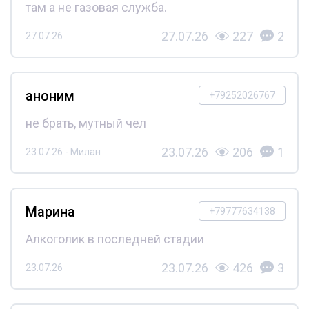
там а не газовая служба.
27.07.26
227
2
27.07.26
аноним
+79252026767
не брать, мутный чел
23.07.26
206
1
23.07.26 - Милан
Марина
+79777634138
Алкоголик в последней стадии
23.07.26
426
3
23.07.26