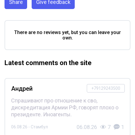
Share
Give feedback
There are no reviews yet, but you can leave your
own.
Latest comments on the site
Андрей
+79129243500
Спрашивают про отношение к сво,
дискредитация Армии РФ, говорят плохо о
президенте. Иноагенты.
06.08.26
7
1
06.08.26 - Стамбул