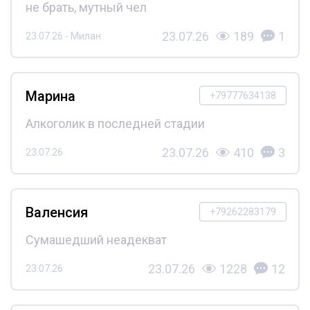
не брать, мутный чел
23.07.26
189
1
23.07.26 - Милан
Марина
+79777634138
Алкоголик в последней стадии
23.07.26
410
3
23.07.26
Валенсия
+79262283179
Сумашедший неадекват
23.07.26
1228
12
23.07.26