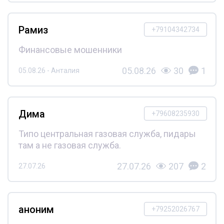
Рамиз
+79104342734
Финансовые мошенники
05.08.26
30
1
05.08.26 - Анталия
Дима
+79608235930
Типо центральная газовая служба, пидары
там а не газовая служба.
27.07.26
207
2
27.07.26
аноним
+79252026767