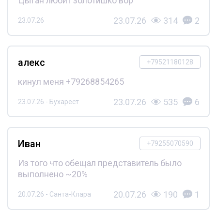
Цыган любит золотишко вор
23.07.26
314
2
23.07.26
алекс
+79521180128
кинул меня +79268854265
23.07.26
535
6
23.07.26 - Бухарест
Иван
+79255070590
Из того что обещал представитель было
выполнено ~20%
20.07.26
190
1
20.07.26 - Санта-Клара