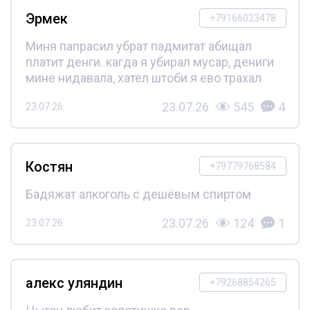
Эрмек
+79166023478
Миня папрасил убрат падмитат абищал
платит денги. кагда я убирал мусар, дениги
мине нидавала, хател штоби я ево трахал
23.07.26
545
4
23.07.26
Костян
+79779768584
Бадяжат алкоголь с дешёвым спиртом
23.07.26
124
1
23.07.26
алекс уляндин
+79268854265