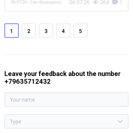
06.07.26
264
1
06.07.26 - Сан-Франциско
1
2
3
4
5
Leave your feedback about the number
+79635712432