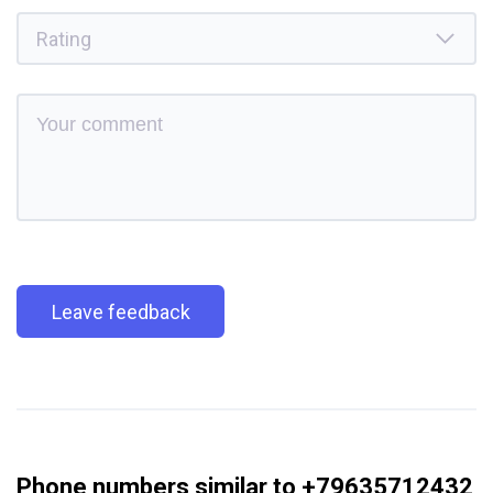
Leave feedback
Phone numbers similar to +79635712432