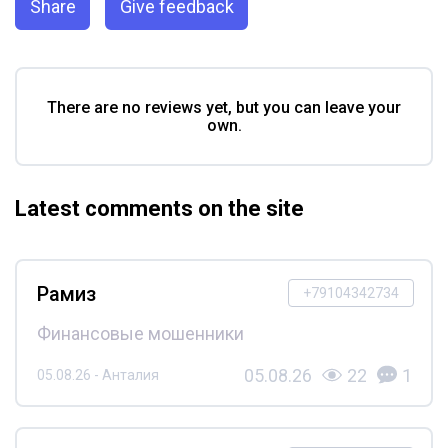
Share
Give feedback
There are no reviews yet, but you can leave your
own.
Latest comments on the site
Рамиз
+79104342734
Финансовые мошенники
05.08.26
22
1
05.08.26 - Анталия