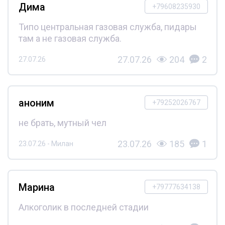
Дима
+79608235930
Типо центральная газовая служба, пидары
там а не газовая служба.
27.07.26
204
2
27.07.26
аноним
+79252026767
не брать, мутный чел
23.07.26
185
1
23.07.26 - Милан
Марина
+79777634138
Алкоголик в последней стадии