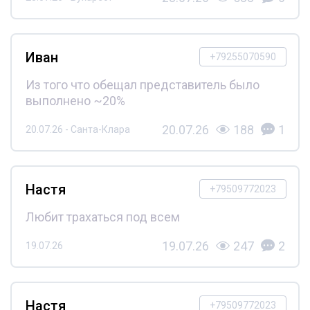
Иван
+79255070590
Из того что обещал представитель было
выполнено ~20%
20.07.26
188
1
20.07.26 - Санта-Клара
Настя
+79509772023
Любит трахаться под всем
19.07.26
247
2
19.07.26
Настя
+79509772023