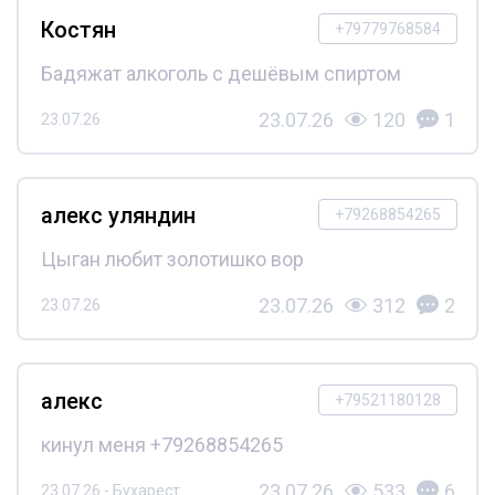
Костян
+79779768584
Бадяжат алкоголь с дешёвым спиртом
23.07.26
120
1
23.07.26
алекс уляндин
+79268854265
Цыган любит золотишко вор
23.07.26
312
2
23.07.26
алекс
+79521180128
кинул меня +79268854265
23.07.26
533
6
23.07.26 - Бухарест