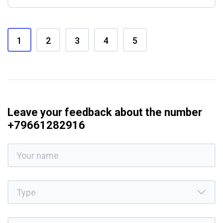
1
2
3
4
5
Leave your feedback about the number
+79661282916