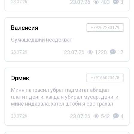
23.07.26
403
3
23.07.26
Валенсия
+79262283179
Сумашедший неадекват
23.07.26
1220
12
23.07.26
Эрмек
+79166023478
Миня папрасил убрат падмитат абищал
платит денги. кагда я убирал мусар, дениги
мине нидавала, хател штоби я ево трахал
23.07.26
542
4
23.07.26