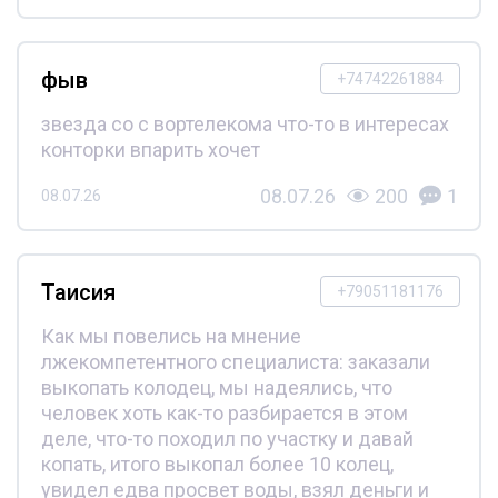
фыв
+74742261884
звезда со с вортелекома что-то в интересах
конторки впарить хочет
08.07.26
200
1
08.07.26
Таисия
+79051181176
Как мы повелись на мнение
лжекомпетентного специалиста: заказали
выкопать колодец, мы надеялись, что
человек хоть как-то разбирается в этом
деле, что-то походил по участку и давай
копать, итого выкопал более 10 колец,
увидел едва просвет воды, взял деньги и