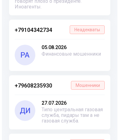
говорят плохо о президенте.
Иноагенты.
+79104342734
Неадекваты
05.08.2026
РА
Финансовые мошенники
+79608235930
Мошенники
27.07.2026
ДИ
Типо центральная газовая
служба, пидары там а не
газовая служба.