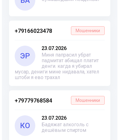
ВА
+79166023478
Мошенники
23.07.2026
ЭР
Миня папрасил убрат
падмитат абищал платит
денги. кагда я убирал
мусар, дениги мине нидавала, хател
штоби я ево трахал
+79779768584
Мошенники
23.07.2026
КО
Бадяжат алкоголь с
дешёвым спиртом