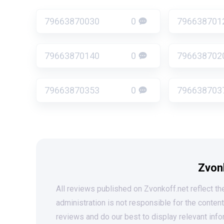
79663870030
0
796638701
79663870140
0
796638702
79663870353
0
796638703
Zvon
All reviews published on Zvonkoff.net reflect the
administration is not responsible for the conten
reviews and do our best to display relevant info