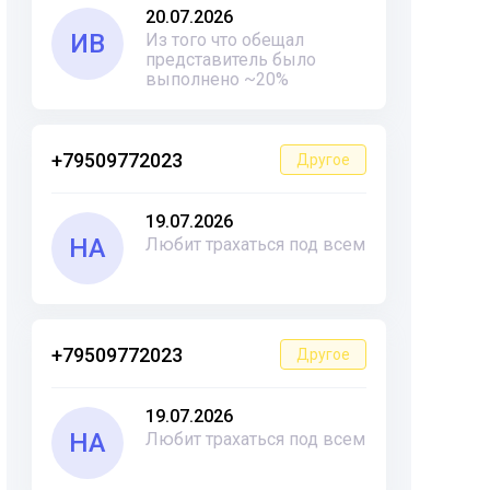
20.07.2026
ИВ
Из того что обещал
представитель было
выполнено ~20%
+79509772023
Другое
19.07.2026
НА
Любит трахаться под всем
+79509772023
Другое
19.07.2026
НА
Любит трахаться под всем