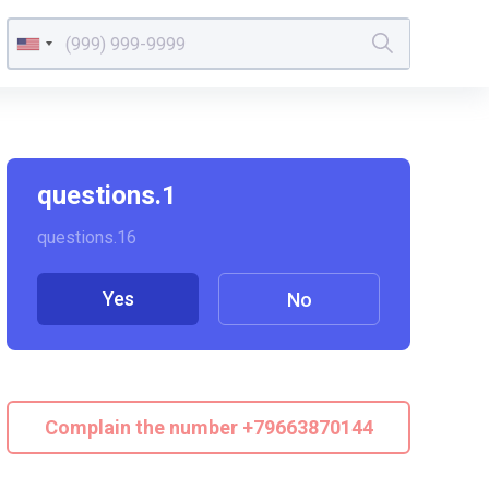
questions.1
questions.16
Yes
No
Complain the number +79663870144