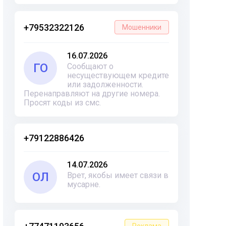
+79532322126
Мошенники
16.07.2026
ГО
Сообщают о
несуществующем кредите
или задолженности.
Перенаправляют на другие номера.
Просят коды из смс.
+79122886426
14.07.2026
ОЛ
Врет, якобы имеет связи в
мусарне.