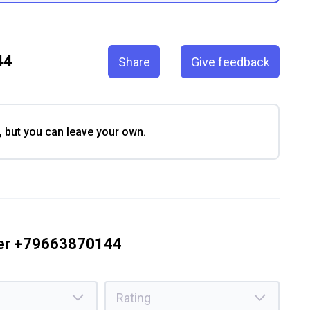
44
Share
Give feedback
, but you can leave your own.
ber +79663870144