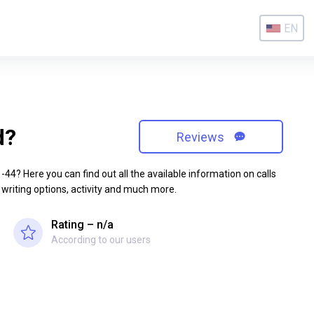
EN
d?
Reviews
4? Here you can find out all the available information on calls
 writing options, activity and much more.
Rating – n/a
According to our users