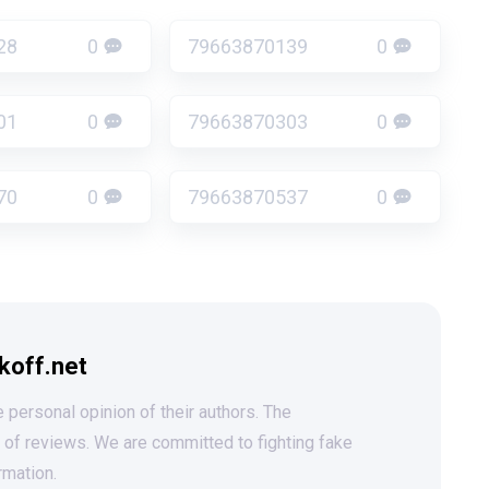
28
0
79663870139
0
01
0
79663870303
0
70
0
79663870537
0
koff.net
 personal opinion of their authors. The
t of reviews. We are committed to fighting fake
rmation.