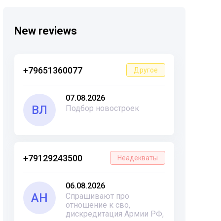
New reviews
+79651360077
Другое
07.08.2026
ВЛ
Подбор новостроек
+79129243500
Неадекваты
06.08.2026
АН
Спрашивают про
отношение к сво,
дискредитация Армии РФ,