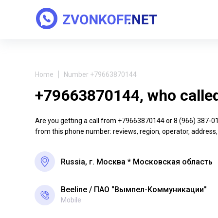
Home
Number +79663870144
+79663870144, who calle
Are you getting a call from +79663870144 or 8 (966) 387-01-4
from this phone number: reviews, region, operator, address,
Russia, г. Москва * Московская область
Beeline
ПАО "Вымпел-Коммуникации"
Mobile