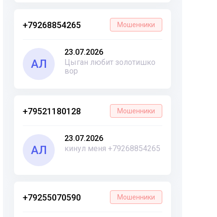
+79268854265
Мошенники
23.07.2026
АЛ
Цыган любит золотишко
вор
+79521180128
Мошенники
23.07.2026
АЛ
кинул меня +79268854265
+79255070590
Мошенники