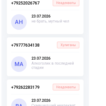
+79252026767
Неадекваты
23.07.2026
АН
не брать, мутный чел
+79777634138
Хулиганы
23.07.2026
МА
Алкоголик в последней
стадии
+79262283179
Неадекваты
23.07.2026
Сумашедший неадекват