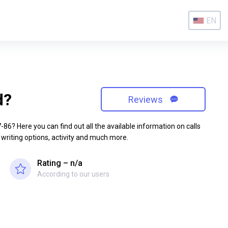
EN
d?
Reviews
6? Here you can find out all the available information on calls
 writing options, activity and much more.
Rating – n/a
According to our users