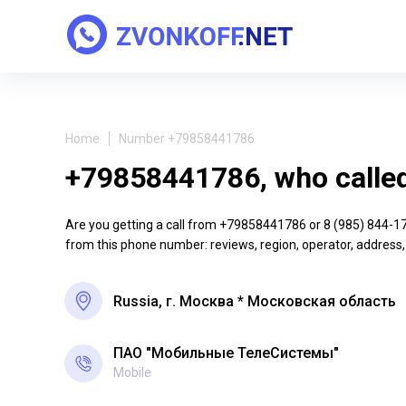
Home
Number +79858441786
+79858441786, who calle
Are you getting a call from +79858441786 or 8 (985) 844-17-8
from this phone number: reviews, region, operator, address,
Russia, г. Москва * Московская область
ПАО "Мобильные ТелеСистемы"
Mobile