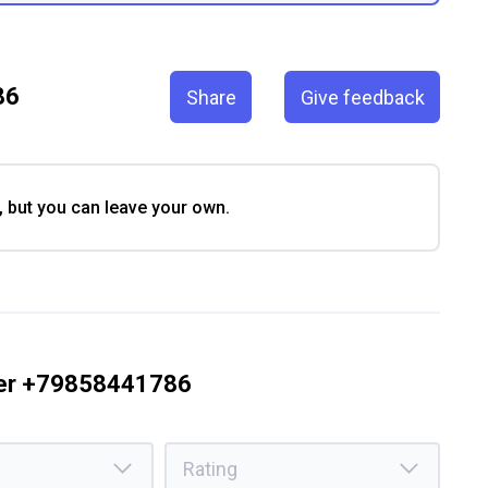
86
Share
Give feedback
, but you can leave your own.
ber +79858441786