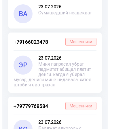
23.07.2026
ВА
Сумашедший неадекват
+79166023478
Мошенники
23.07.2026
ЭР
Миня папрасил убрат
падмитат абищал платит
денги. кагда я убирал
мусар, дениги мине нидавала, хател
штоби я ево трахал
+79779768584
Мошенники
23.07.2026
Бадяжат алкоголь с