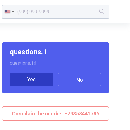
questions.1
questions.16
Yes
No
Complain the number +79858441786