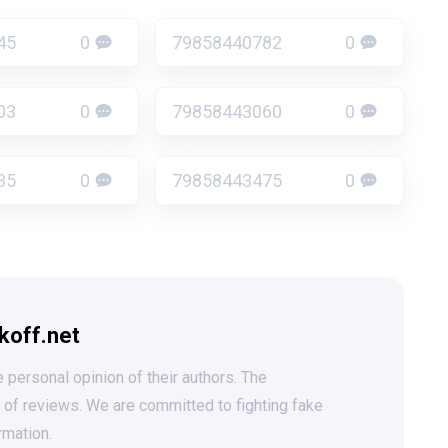
45
0
79858440782
0
03
0
79858443060
0
35
0
79858443475
0
koff.net
 personal opinion of their authors. The
t of reviews. We are committed to fighting fake
rmation.