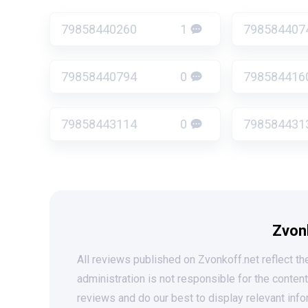
79858440260
1
798584407
79858440794
0
798584416
79858443114
0
798584431
Zvon
All reviews published on Zvonkoff.net reflect the
administration is not responsible for the conten
reviews and do our best to display relevant info