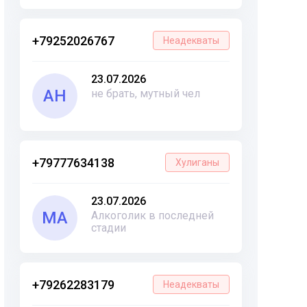
+79252026767
Неадекваты
23.07.2026
АН
не брать, мутный чел
+79777634138
Хулиганы
23.07.2026
МА
Алкоголик в последней
стадии
+79262283179
Неадекваты