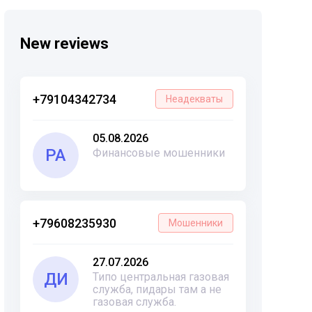
New reviews
+79104342734
Неадекваты
05.08.2026
РА
Финансовые мошенники
+79608235930
Мошенники
27.07.2026
ДИ
Типо центральная газовая
служба, пидары там а не
газовая служба.