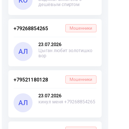
КО
дешёвым спиртом
+79268854265
Мошенники
23.07.2026
АЛ
Цыган любит золотишко
вор
+79521180128
Мошенники
23.07.2026
АЛ
кинул меня +79268854265