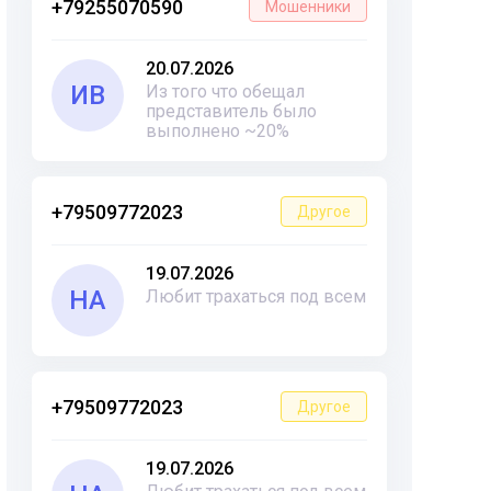
+79255070590
Мошенники
20.07.2026
ИВ
Из того что обещал
представитель было
выполнено ~20%
+79509772023
Другое
19.07.2026
НА
Любит трахаться под всем
+79509772023
Другое
19.07.2026