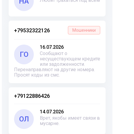
НА
Любит трахаться под всем
+79532322126
Мошенники
16.07.2026
ГО
Сообщают о
несуществующем кредите
или задолженности.
Перенаправляют на другие номера.
Просят коды из смс.
+79122886426
14.07.2026
ОЛ
Врет, якобы имеет связи в
мусарне.