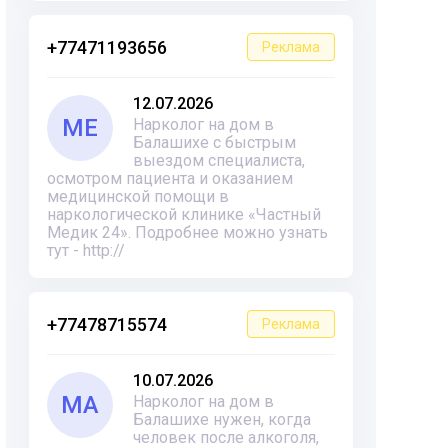
+77471193656
Реклама
12.07.2026
ME
Нарколог на дом в
Балашихе с быстрым
выездом специалиста,
осмотром пациента и оказанием
медицинской помощи в
наркологической клинике «Частный
Медик 24». Подробнее можно узнать
тут - http://
+77478715574
Реклама
10.07.2026
MA
Нарколог на дом в
Балашихе нужен, когда
человек после алкоголя,