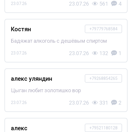
23.07.26
561
4
23.07.26
Костян
+79779768584
Бадяжат алкоголь с дешёвым спиртом
23.07.26
132
1
23.07.26
алекс уляндин
+79268854265
Цыган любит золотишко вор
23.07.26
331
2
23.07.26
алекс
+79521180128