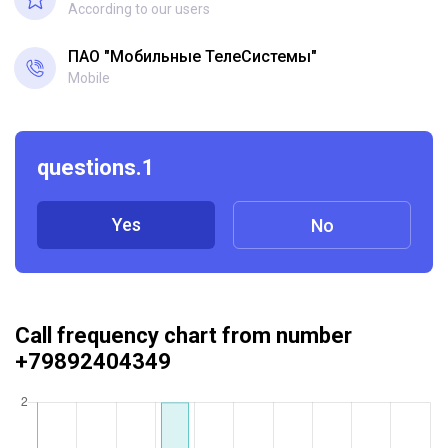
According to our users
ПАО "Мобильные ТелеСистемы"
Mobile
questions.1
Yes
No
Call frequency chart from number
+79892404349