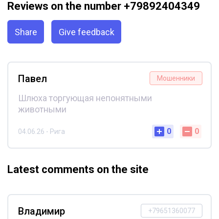
Reviews on the number +79892404349
Share
Give feedback
Павел
Мошенники
Шлюха торгующая непонятными
животными
0
0
04.06.26 - Рига
Latest comments on the site
Владимир
+79651360077