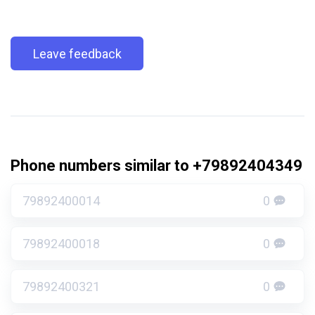
Leave feedback
Phone numbers similar to +79892404349
79892400014
0
79892400018
0
79892400321
0