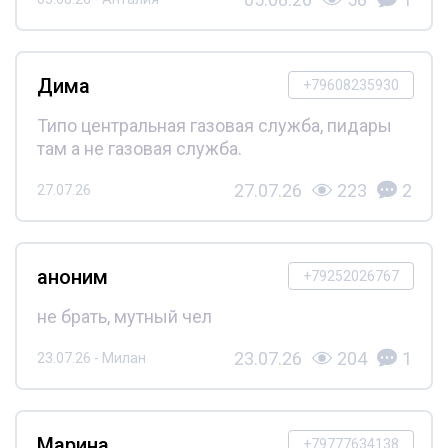
Дима
+79608235930
Типо центральная газовая служба, пидары
там а не газовая служба.
27.07.26
223
2
27.07.26
аноним
+79252026767
не брать, мутный чел
23.07.26
204
1
23.07.26 - Милан
Марина
+79777634138