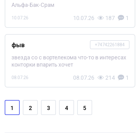
Альфа-Бак-Срам
10.07.26
187
1
10.07.26
фыв
+74742261884
звезда со с вортелекома что-то в интересах
конторки впарить хочет
08.07.26
214
1
08.07.26
1
2
3
4
5