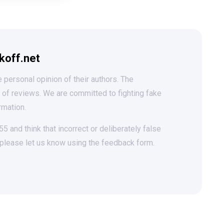
koff.net
 personal opinion of their authors. The
t of reviews. We are committed to fighting fake
rmation.
 and think that incorrect or deliberately false
 please let us know using the feedback form.