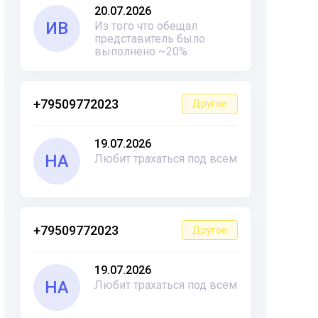
20.07.2026
ИВ
Из того что обещал
представитель было
выполнено ~20%
+79509772023
Другое
19.07.2026
НА
Любит трахаться под всем
+79509772023
Другое
19.07.2026
НА
Любит трахаться под всем