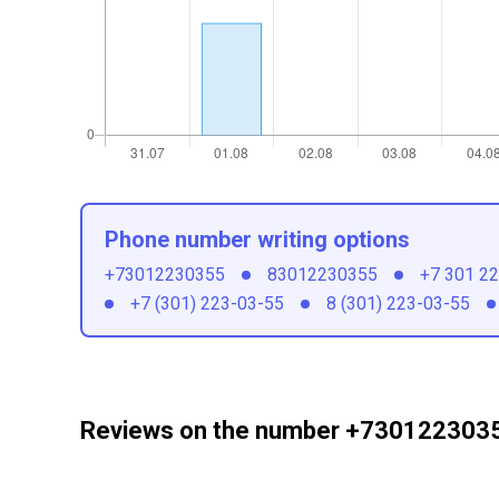
Phone number writing options
+73012230355
83012230355
+7 301 2
+7 (301) 223-03-55
8 (301) 223-03-55
Reviews on the number +730122303