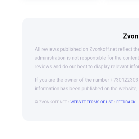
Zvon
All reviews published on Zvonkoff.net reflect the
administration is not responsible for the conten
reviews and do our best to display relevant info
If you are the owner of the number +73012230355
information has been published on the website,
© ZVONKOFF.NET •
WEBSITE TERMS OF USE
•
FEEDBACK