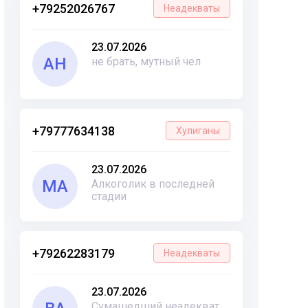
+79252026767
Неадекваты
23.07.2026
АН
не брать, мутный чел
+79777634138
Хулиганы
23.07.2026
МА
Алкоголик в последней
стадии
+79262283179
Неадекваты
23.07.2026
Сумашедший неадекват