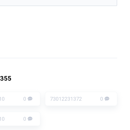
0355
10
0
73012231372
0
10
0