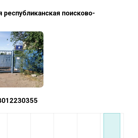
я республиканская поисково-
+73012230355