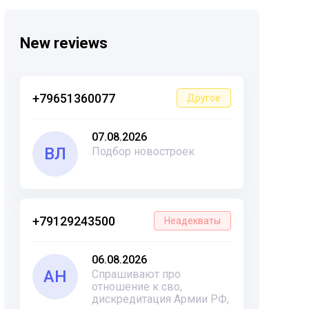
New reviews
+79651360077
Другое
07.08.2026
ВЛ
Подбор новостроек
+79129243500
Неадекваты
06.08.2026
АН
Спрашивают про
отношение к сво,
дискредитация Армии РФ,