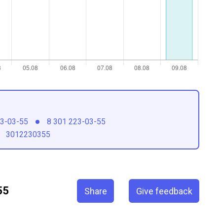
23-03-55
8 301 223-03-55
3012230355
55
Share
Give feedback