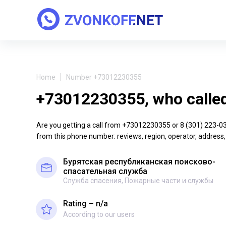
Home
Number +73012230355
+73012230355, who calle
Are you getting a call from +73012230355 or 8 (301) 223-03-5
from this phone number: reviews, region, operator, address,
Бурятская республиканская поисково-
спасательная служба
Служба спасения, Пожарные части и службы
Rating – n/a
According to our users