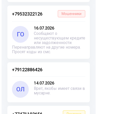
+79532322126
Мошенники
16.07.2026
ГО
Сообщают о
несуществующем кредите
или задолженности.
Перенаправляют на другие номера.
Просят коды из смс.
+79122886426
14.07.2026
ОЛ
Врет, якобы имеет связи в
мусарне.