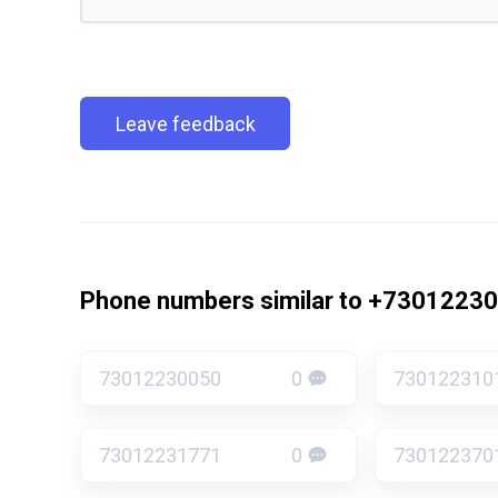
Leave feedback
Phone numbers similar to +7301223
73012230050
0
730122310
73012231771
0
730122370