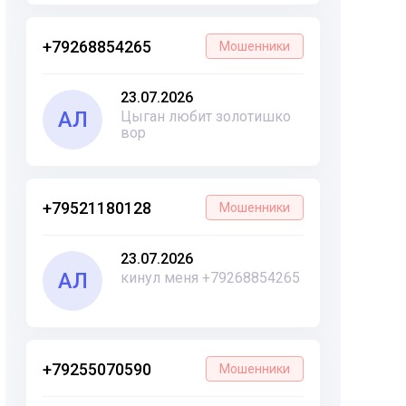
+79268854265
Мошенники
23.07.2026
АЛ
Цыган любит золотишко
вор
+79521180128
Мошенники
23.07.2026
АЛ
кинул меня +79268854265
+79255070590
Мошенники