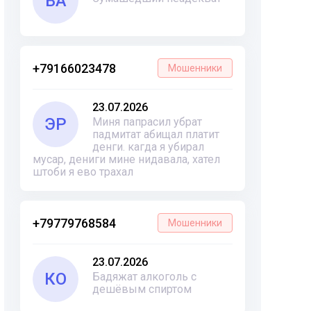
ВА
+79166023478
Мошенники
23.07.2026
ЭР
Миня папрасил убрат
падмитат абищал платит
денги. кагда я убирал
мусар, дениги мине нидавала, хател
штоби я ево трахал
+79779768584
Мошенники
23.07.2026
КО
Бадяжат алкоголь с
дешёвым спиртом