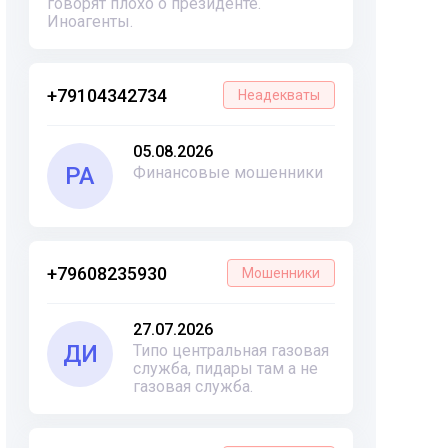
говорят плохо о президенте.
Иноагенты.
+79104342734
Неадекваты
05.08.2026
РА
Финансовые мошенники
+79608235930
Мошенники
27.07.2026
ДИ
Типо центральная газовая
служба, пидары там а не
газовая служба.