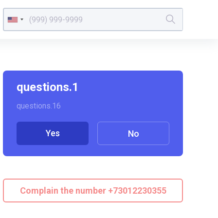
questions.1
questions.16
Yes
No
Complain the number +73012230355