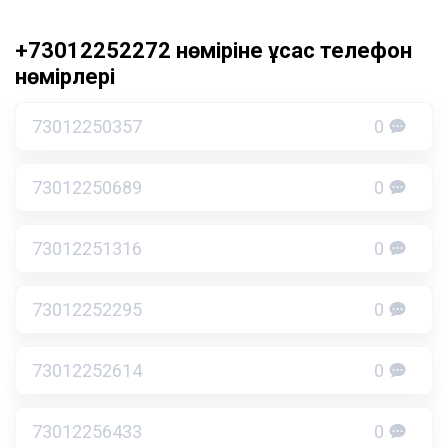
+73012252272 нөміріне ұқсас телефон
нөмірлері
73012250357
0
73012250689
0
73012251316
0
73012252295
0
73012252614
0
73012256433
0