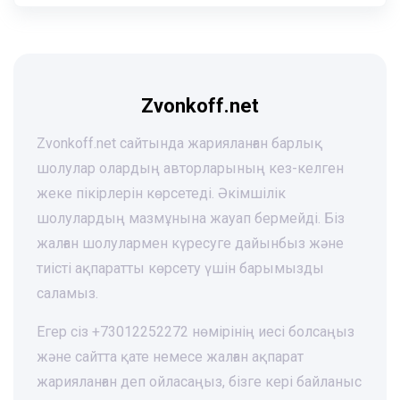
Zvonkoff.net
Zvonkoff.net сайтында жарияланған барлық
шолулар олардың авторларының кез-келген
жеке пікірлерін көрсетеді. Әкімшілік
шолулардың мазмұнына жауап бермейді. Біз
жалған шолулармен күресуге дайынбыз және
тиісті ақпаратты көрсету үшін барымызды
саламыз.
Егер сіз +73012252272 нөмірінің иесі болсаңыз
және сайтта қате немесе жалған ақпарат
жарияланған деп ойласаңыз, бізге кері байланыс