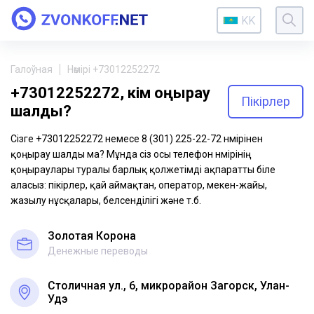
KK
Галоўная
Нөмірі +73012252272
+73012252272, кім қоңырау
Пікірлер
шалды?
Сізге +73012252272 немесе 8 (301) 225-22-72 нөмірінен
қоңырау шалды ма? Мұнда сіз осы телефон нөмірінің
қоңыраулары туралы барлық қолжетімді ақпаратты біле
аласыз: пікірлер, қай аймақтан, оператор, мекен-жайы,
жазылу нұсқалары, белсенділігі және т.б.
Золотая Корона
Денежные переводы
Столичная ул., 6, микрорайон Загорск, Улан-
Удэ