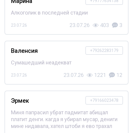
Марина
+79777634138
Алкоголик в последней стадии
23.07.26
403
3
23.07.26
Валенсия
+79262283179
Сумашедший неадекват
23.07.26
1221
12
23.07.26
Эрмек
+79166023478
Миня папрасил убрат падмитат абищал
платит денги. кагда я убирал мусар, дениги
мине нидавала, хател штоби я ево трахал