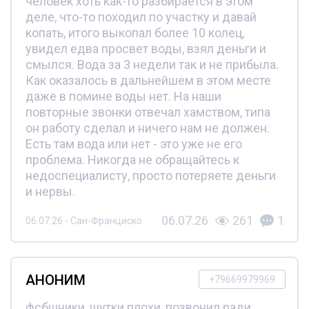
человек хоть как-то разбирается в этом
деле, что-то походил по участку и давай
копать, итого выкопал более 10 колец,
увидел едва просвет воды, взял деньги и
смылся. Вода за 3 недели так и не прибыла.
Как оказалось в дальнейшем в этом месте
даже в помине воды нет. На наши
повторные звонки отвечал хамством, типа
он работу сделал и ничего нам не должен.
Есть там вода или нет - это уже не его
проблема. Никогда не обращайтесь к
недоспециалисту, просто потеряете деньги
и нервы.
06.07.26
261
1
06.07.26 - Сан-Франциско
АНОНИМ
+79669979969
фсбшники, шутки плохи, позвонил ради