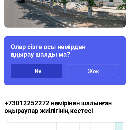
Олар сізге осы нөмірден
қоңырау шалды ма?
Иә
Жоқ
+73012252272 нөмірінен шалынған
қоңыраулар жиілігінің кестесі