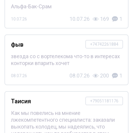
Альфа-Бак-Срам
10.07.26
169
1
10.07.26
фыв
+74742261884
звезда со с вортелекома что-то в интересах
конторки впарить хочет
08.07.26
200
1
08.07.26
Таисия
+79051181176
Как мы повелись на мнение
лжекомпетентного специалиста: заказали
выкопать колодец, мы надеялись, что