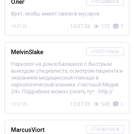
Олег
+79122886426
Врет, якобы имеет связи в мусарне.
14.07.26
173
1
14.07.26
MelvinSlake
+77471193656
Нарколог на дом в Балашихе с быстрым
выездом специалиста, осмотром пациента и
оказанием медицинской помощи в
наркологической клинике «Частный Медик
24». Подробнее можно узнать тут - http://
12.07.26
545
1
12.07.26
MarcusViort
+77478715574