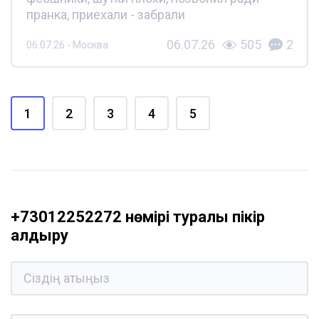
пранка, приехали - забрали
06.07.26
505
2
06.07.26 - Москва
1
2
3
4
5
+73012252272 нөмірі туралы пікір
қалдыру