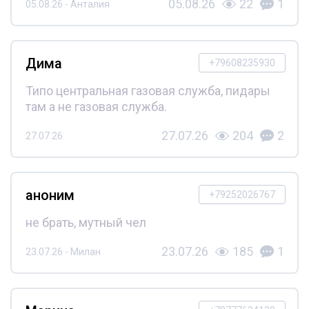
05.08.26
22
1
05.08.26 - Анталия
Дима
+79608235930
Типо центральная газовая служба, пидары
там а не газовая служба.
27.07.26
204
2
27.07.26
аноним
+79252026767
не брать, мутный чел
23.07.26
185
1
23.07.26 - Милан