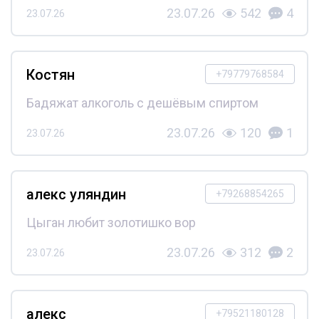
23.07.26
542
4
23.07.26
Костян
+79779768584
Бадяжат алкоголь с дешёвым спиртом
23.07.26
120
1
23.07.26
алекс уляндин
+79268854265
Цыган любит золотишко вор
23.07.26
312
2
23.07.26
алекс
+79521180128