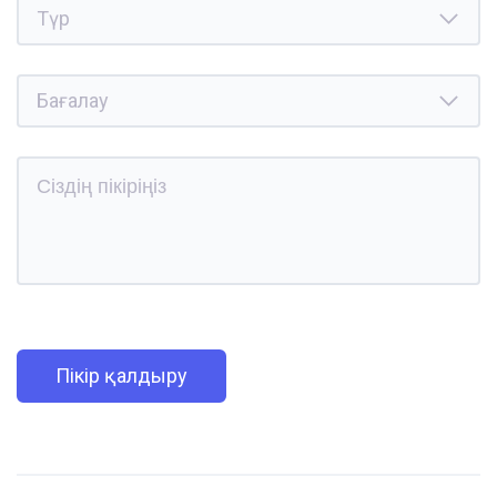
Пікір қалдыру