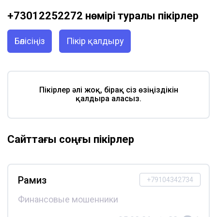
+73012252272 нөмірі туралы пікірлер
Бөлісіңіз
Пікір қалдыру
Пікірлер әлі жоқ, бірақ сіз өзіңіздікін
қалдыра аласыз.
Сайттағы соңғы пікірлер
Рамиз
+79104342734
Финансовые мошенники