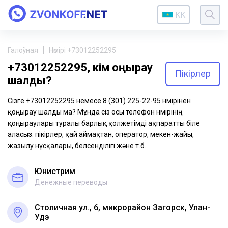
KK
Галоўная
Нөмірі +73012252295
+73012252295, кім қоңырау
Пікірлер
шалды?
Сізге +73012252295 немесе 8 (301) 225-22-95 нөмірінен
қоңырау шалды ма? Мұнда сіз осы телефон нөмірінің
қоңыраулары туралы барлық қолжетімді ақпаратты біле
аласыз: пікірлер, қай аймақтан, оператор, мекен-жайы,
жазылу нұсқалары, белсенділігі және т.б.
Юнистрим
Денежные переводы
Столичная ул., 6, микрорайон Загорск, Улан-
Удэ