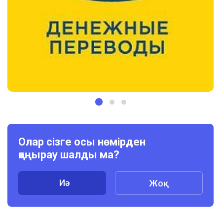
Олар сізге осы нөмірден
қоңырау шалды ма?
Иә
Жоқ