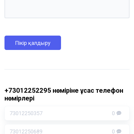
Пікір қалдыру
+73012252295 нөміріне ұқсас телефон
нөмірлері
73012250357
0
73012250689
0