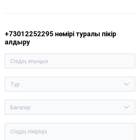
+73012252295 нөмірі туралы пікір
қалдыру