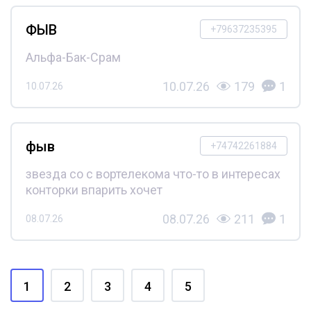
ФЫВ
+79637235395
Альфа-Бак-Срам
10.07.26
179
1
10.07.26
фыв
+74742261884
звезда со с вортелекома что-то в интересах
конторки впарить хочет
08.07.26
211
1
08.07.26
1
2
3
4
5