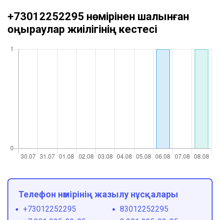
+73012252295 нөмірінен шалынған
қоңыраулар жиілігінің кестесі
Телефон нөмірінің жазылу нұсқалары
+73012252295
83012252295