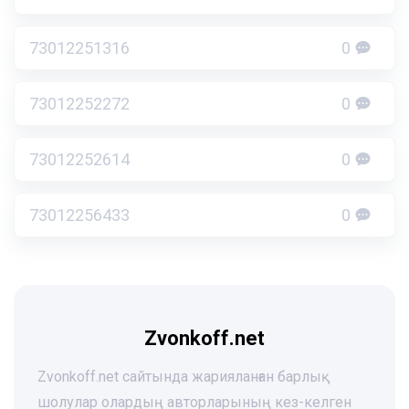
73012251316
0
73012252272
0
73012252614
0
73012256433
0
Zvonkoff.net
Zvonkoff.net сайтында жарияланған барлық
шолулар олардың авторларының кез-келген