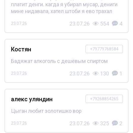
платит денги. кагда я убирал мусар, дениги
мине нидавала, хател штоби я ево трахал
23.07.26
554
4
23.07.26
Костян
+79779768584
Бадяжат алкоголь с дешёвым спиртом
23.07.26
130
1
23.07.26
алекс уляндин
+79268854265
Цыган любит золотишко вор
23.07.26
325
2
23.07.26