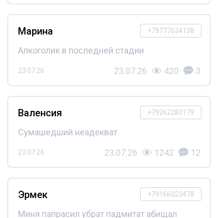
Марина
+79777634138
Алкоголик в последней стадии
23.07.26
420
3
23.07.26
Валенсия
+79262283179
Сумашедший неадекват
23.07.26
1242
12
23.07.26
Эрмек
+79166023478
Миня папрасил убрат падмитат абищал