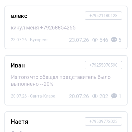
алекс
+79521180128
кинул меня +79268854265
23.07.26
546
6
23.07.26 - Бухарест
Иван
+79255070590
Из того что обещал представитель было
выполнено ~20%
20.07.26
202
1
20.07.26 - Санта-Клара
Настя
+79509772023