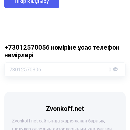
Пікір қалдыру
+73012570056 нөміріне ұқсас телефон
нөмірлері
73012570306
0
Zvonkoff.net
Zvonkoff.net сайтында жарияланған барлық
шолулар олардың авторларының кез-келген