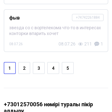
фыв
+74742261884
звезда со с вортелекома что-то в интересах
конторки впарить хочет
08.07.26
211
1
08.07.26
1
2
3
4
5
+73012570056 нөмірі туралы пікір
қалдыру