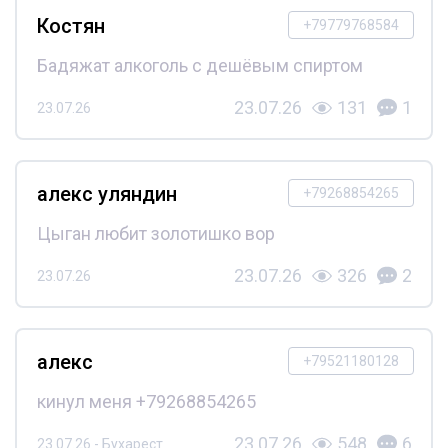
Костян
+79779768584
Бадяжат алкоголь с дешёвым спиртом
23.07.26
131
1
23.07.26
алекс уляндин
+79268854265
Цыган любит золотишко вор
23.07.26
326
2
23.07.26
алекс
+79521180128
кинул меня +79268854265
23.07.26
548
6
23.07.26 - Бухарест