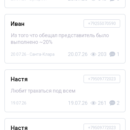
Иван
+79255070590
Из того что обещал представитель было
выполнено ~20%
20.07.26
203
1
20.07.26 - Санта-Клара
Настя
+79509772023
Любит трахаться под всем
19.07.26
261
2
19.07.26
Настя
+79509772023