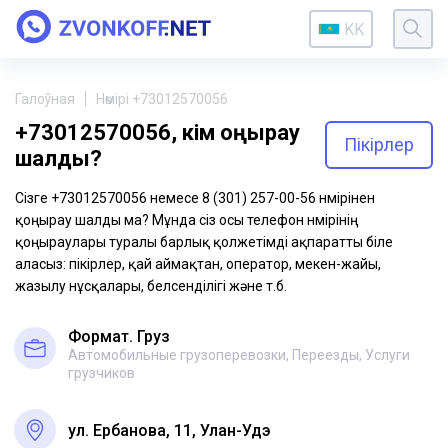
KK
Галоўная
Нөмірі +73012570056
+73012570056, кім қоңырау
Пікірлер
шалды?
Сізге +73012570056 немесе 8 (301) 257-00-56 нөмірінен
қоңырау шалды ма? Мұнда сіз осы телефон нөмірінің
қоңыраулары туралы барлық қолжетімді ақпаратты біле
аласыз: пікірлер, қай аймақтан, оператор, мекен-жайы,
жазылу нұсқалары, белсенділігі және т.б.
Формат. Груз
Автомобильные грузоперевозки, Переезды, Услуги
грузчиков
ул. Ербанова, 11, Улан-Удэ