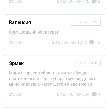
23.07.26
420
3
23.07.26
Валенсия
+79262283179
Сумашедший неадекват
23.07.26
1242
12
23.07.26
Эрмек
+79166023478
Миня папрасил убрат падмитат абищал
платит денги. кагда я убирал мусар, дениги
мине нидавала, хател штоби я ево трахал
23.07.26
554
4
23.07.26