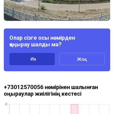
Олар сізге осы нөмірден
қоңырау шалды ма?
Иә
Жоқ
+73012570056 нөмірінен шалынған
қоңыраулар жиілігінің кестесі