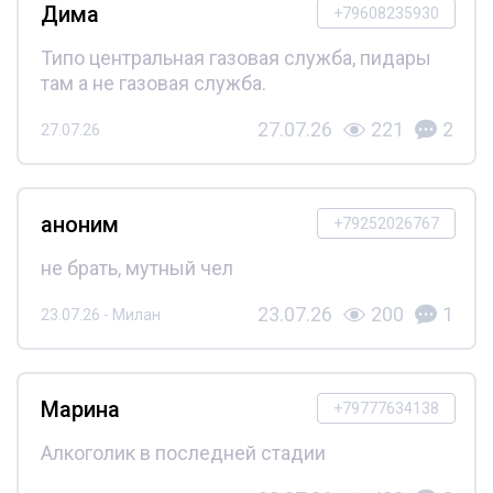
Дима
+79608235930
Типо центральная газовая служба, пидары
там а не газовая служба.
27.07.26
221
2
27.07.26
аноним
+79252026767
не брать, мутный чел
23.07.26
200
1
23.07.26 - Милан
Марина
+79777634138
Алкоголик в последней стадии