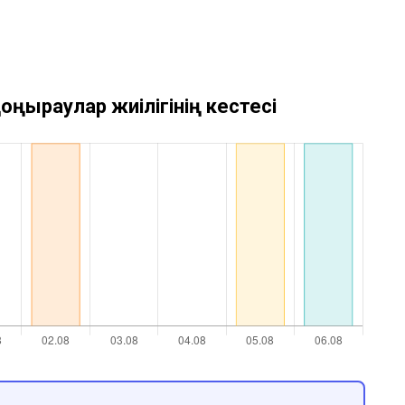
оңыраулар жиілігінің кестесі