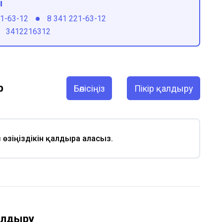
ы
21-63-12
8 341 221-63-12
3412216312
р
Бөлісіңіз
Пікір қалдыру
із өзіңіздікін қалдыра аласыз.
қалдыру