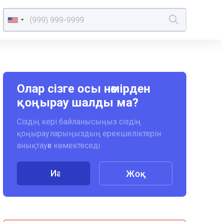
Олар сізге осы нөмірден
қоңырау шалды ма?
Сіздің кері байланысыңыз сіздің
қоңырауларыңыздың ерекшеліктерін
анықтауға көмектеседі.
Иә
Жоқ