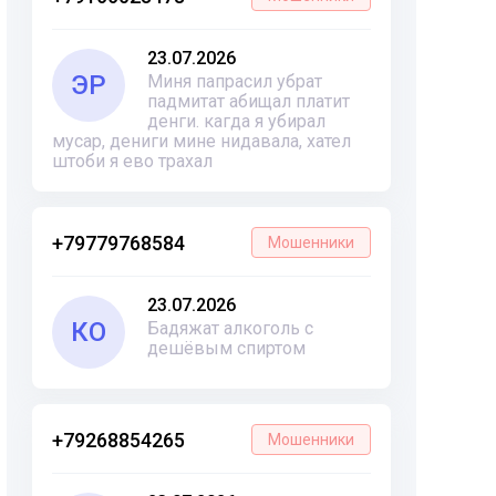
23.07.2026
ЭР
Миня папрасил убрат
падмитат абищал платит
денги. кагда я убирал
мусар, дениги мине нидавала, хател
штоби я ево трахал
+79779768584
Мошенники
23.07.2026
КО
Бадяжат алкоголь с
дешёвым спиртом
+79268854265
Мошенники