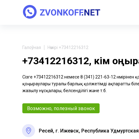
Галоўная
Нөмірі +73412216312
+73412216312, кім қоңы
Сізге +73412216312 немесе 8 (341) 221-63-12 нөмірінен 
қоңыраулары туралы барлық қолжетімді ақпаратты біле 
жазылу нұсқалары, белсенділігі және т.б.
Возможно, полезный звонок
Ресей, г. Ижевск, Республика Удмуртская