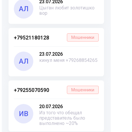
23.07.2026
АЛ
Цыган любит золотишко
вор
+79521180128
Мошенники
23.07.2026
АЛ
кинул меня +79268854265
+79255070590
Мошенники
20.07.2026
ИВ
Из того что обещал
представитель было
выполнено ~20%