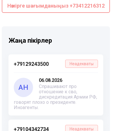
Нөмірге шағымданыңыз +73412216312
Жаңа пікірлер
+79129243500
Неадекваты
06.08.2026
АН
Спрашивают про
отношение к сво,
дискредитация Армии РФ,
говорят плохо о президенте.
Иноагенты.
+79104342734
Неадекваты