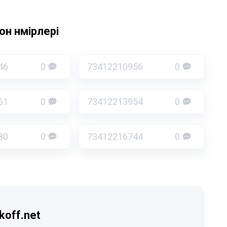
н нөмірлері
46
0
73412210956
0
61
0
73412213954
0
80
0
73412216744
0
koff.net