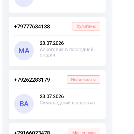
+79777634138
Хулиганы
23.07.2026
МА
Алкоголик в последней
стадии
+79262283179
Неадекваты
23.07.2026
ВА
Сумашедший неадекват
+79166023478
Мошенники