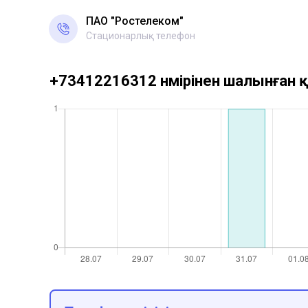
ПАО "Ростелеком"
Стационарлық телефон
+73412216312 нөмірінен шалынған қ