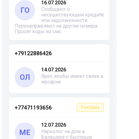
16.07.2026
ГО
Сообщают о
несуществующем кредите
или задолженности.
Перенаправляют на другие номера.
Просят коды из смс.
+79122886426
14.07.2026
ОЛ
Врет, якобы имеет связи в
мусарне.
+77471193656
Реклама
12.07.2026
ME
Нарколог на дом в
Балашихе с быстрым