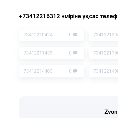
+73412216312 нөміріне ұқсас телефо
73412210424
0
734122109
73412211433
0
734122115
73412214403
0
734122149
Zvon