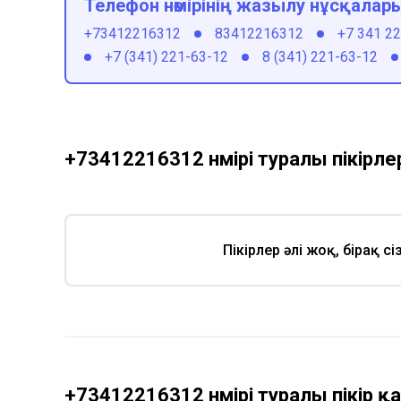
Телефон нөмірінің жазылу нұсқалар
+73412216312
83412216312
+7 341 2
+7 (341) 221-63-12
8 (341) 221-63-12
+73412216312 нөмірі туралы пікірле
Пікірлер әлі жоқ, бірақ с
+73412216312 нөмірі туралы пікір 