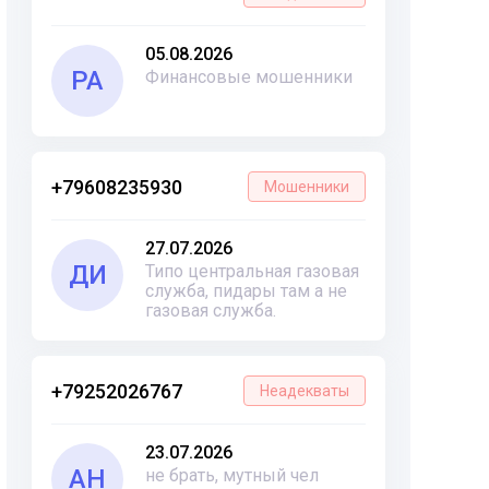
05.08.2026
РА
Финансовые мошенники
+79608235930
Мошенники
27.07.2026
ДИ
Типо центральная газовая
служба, пидары там а не
газовая служба.
+79252026767
Неадекваты
23.07.2026
АН
не брать, мутный чел