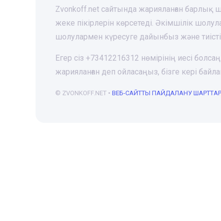
Zvonkoff.net сайтында жарияланған барлық
жеке пікірлерін көрсетеді. Әкімшілік шолу
шолулармен күресуге дайынбыз және тиіст
Егер сіз +73412216312 нөмірінің иесі болса
жарияланған деп ойласаңыз, бізге кері ба
© ZVONKOFF.NET •
ВЕБ-CАЙТТЫ ПАЙДАЛАНУ ШАРТТА