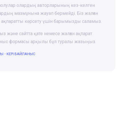
 шолулар олардың авторларының кез-келген
лардың мазмұнына жауап бермейді. Біз жалған
і ақпаратты көрсету үшін барымызды саламыз.
ңыз және сайтта қате немесе жалған ақпарат
йланыс формасы арқылы бұл туралы жазыңыз.
РЫ
•
КЕРІ БАЙЛАНЫС