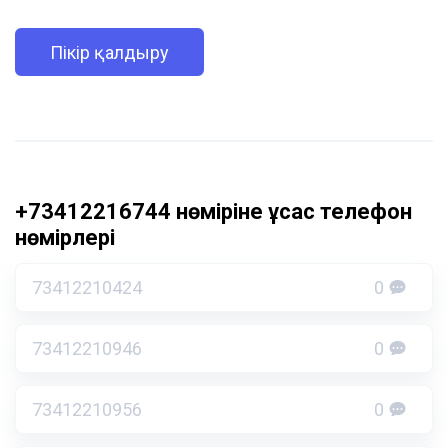
Пікір қалдыру
+73412216744 нөміріне ұқсас телефон
нөмірлері
73412210424
0
73412210946
0
73412210956
0