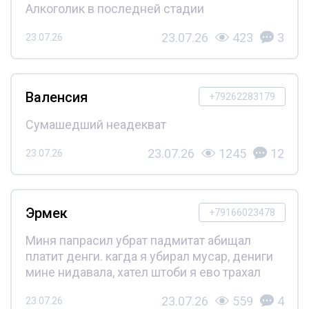
Алкоголик в последней стадии
23.07.26
423
3
23.07.26
Валенсия
+79262283179
Сумашедший неадекват
23.07.26
1245
12
23.07.26
Эрмек
+79166023478
Миня папрасил убрат падмитат абищал
платит денги. кагда я убирал мусар, дениги
мине нидавала, хател штоби я ево трахал
23.07.26
559
4
23.07.26