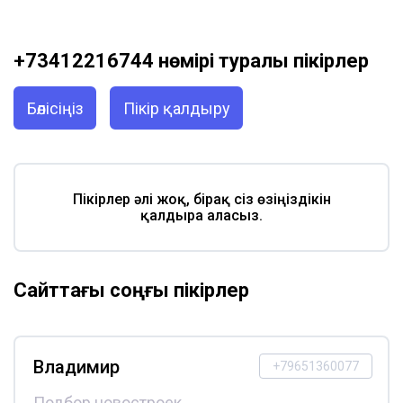
+73412216744 нөмірі туралы пікірлер
Бөлісіңіз
Пікір қалдыру
Пікірлер әлі жоқ, бірақ сіз өзіңіздікін
қалдыра аласыз.
Сайттағы соңғы пікірлер
Владимир
+79651360077
Подбор новостроек