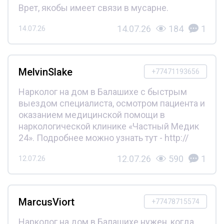
Врет, якобы имеет связи в мусарне.
14.07.26
184
1
14.07.26
MelvinSlake
+77471193656
Нарколог на дом в Балашихе с быстрым
выездом специалиста, осмотром пациента и
оказанием медицинской помощи в
наркологической клинике «Частный Медик
24». Подробнее можно узнать тут - http://
12.07.26
590
1
12.07.26
MarcusViort
+77478715574
Нарколог на дом в Балашихе нужен, когда