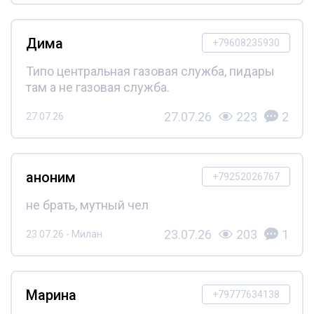
Дима
+79608235930
Типо центральная газовая служба, пидары
там а не газовая служба.
27.07.26
223
2
27.07.26
аноним
+79252026767
не брать, мутный чел
23.07.26
203
1
23.07.26 - Милан
Марина
+79777634138