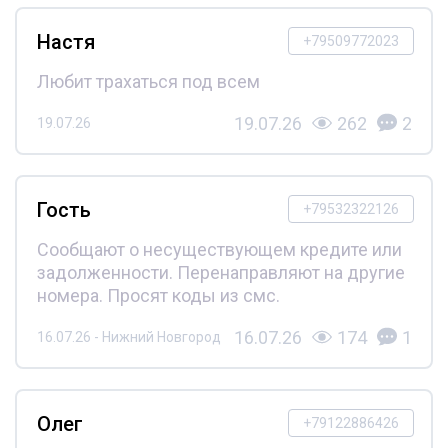
Настя
+79509772023
Любит трахаться под всем
19.07.26
262
2
19.07.26
Гость
+79532322126
Сообщают о несуществующем кредите или
задолженности. Перенаправляют на другие
номера. Просят коды из смс.
16.07.26
174
1
16.07.26 - Нижний Новгород
Олег
+79122886426