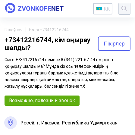
KK
Галоўная
Нөмірі +73412216744
+73412216744, кім қоңырау
Пікірлер
шалды?
Сізге +73412216744 немесе 8 (341) 221-67-44 нөмірінен
қоңырау шалды ма? Мұнда сіз осы телефон нөмірінің
қоңыраулары туралы барлық қолжетімді ақпаратты біле
аласыз: пікірлер, қай аймақтан, оператор, мекен-жайы,
жазылу нұсқалары, белсенділігі және т.б.
Возможно, полезный звонок
Ресей, г. Ижевск, Республика Удмуртская