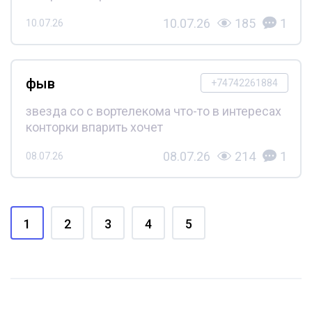
10.07.26
185
1
10.07.26
фыв
+74742261884
звезда со с вортелекома что-то в интересах
конторки впарить хочет
08.07.26
214
1
08.07.26
1
2
3
4
5