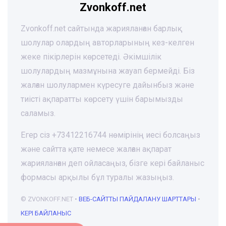
Zvonkoff.net
Zvonkoff.net сайтында жарияланған барлық
шолулар олардың авторларының кез-келген
жеке пікірлерін көрсетеді. Әкімшілік
шолулардың мазмұнына жауап бермейді. Біз
жалған шолулармен күресуге дайынбыз және
тиісті ақпаратты көрсету үшін барымызды
саламыз.
Егер сіз +73412216744 нөмірінің иесі болсаңыз
және сайтта қате немесе жалған ақпарат
жарияланған деп ойласаңыз, бізге кері байланыс
формасы арқылы бұл туралы жазыңыз.
© ZVONKOFF.NET •
ВЕБ-CАЙТТЫ ПАЙДАЛАНУ ШАРТТАРЫ
•
КЕРІ БАЙЛАНЫС