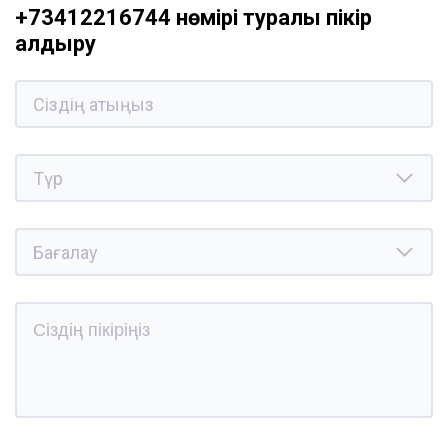
+73412216744 нөмірі туралы пікір
қалдыру