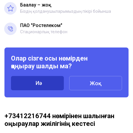
Бағалау – жоқ
Біздің қолданушыларымыздың пікірі бойынша
ПАО "Ростелеком"
Стационарлық телефон
Олар сізге осы нөмірден
қоңырау шалды ма?
Иә
Жоқ
+73412216744 нөмірінен шалынған
қоңыраулар жиілігінің кестесі