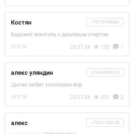
Костян
+79779768584
Бадяжат алкоголь с дешёвым спиртом
23.07.26
132
1
23.07.26
алекс уляндин
+79268854265
Цыган любит золотишко вор
23.07.26
331
2
23.07.26
алекс
+79521180128