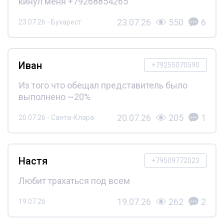
кинул меня +79268854265
23.07.26
550
6
23.07.26 - Бухарест
Иван
+79255070590
Из того что обещал представитель было
выполнено ~20%
20.07.26
205
1
20.07.26 - Санта-Клара
Настя
+79509772023
Любит трахаться под всем
19.07.26
262
2
19.07.26