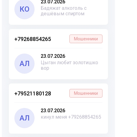
23.07.2026
КО
Бадяжат алкоголь с
дешёвым спиртом
+79268854265
Мошенники
23.07.2026
АЛ
Цыган любит золотишко
вор
+79521180128
Мошенники
23.07.2026
АЛ
кинул меня +79268854265