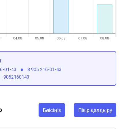
ы
16-01-43
8 905 216-01-43
9052160143
р
Бөлісіңіз
Пікір қалдыру