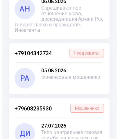
06.08.2026
АН
Спрашивают про
отношение к сво,
дискредитация Армии РФ,
говорят плохо о президенте.
Иноагенты.
+79104342734
Неадекваты
05.08.2026
РА
Финансовые мошенники
+79608235930
Мошенники
27.07.2026
ДИ
Типо центральная газовая
служба, пидары там а не