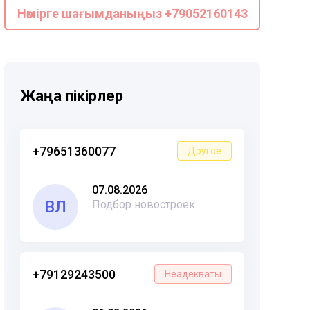
Нөмірге шағымданыңыз +79052160143
Жаңа пікірлер
+79651360077
Другое
07.08.2026
ВЛ
Подбор новостроек
+79129243500
Неадекваты