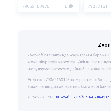
79052160970
0
790521611
Zvon
Zvonkoff.net сайтында жарияланған барлық
жеке пікірлерін көрсетеді. Әкімшілік шолу
шолулармен күресуге дайынбыз және тиіст
Егер сіз +79052160143 нөмірінің иесі болса
жарияланған деп ойласаңыз, бізге кері ба
© ZVONKOFF.NET •
ВЕБ-CАЙТТЫ ПАЙДАЛАНУ ШАРТТА