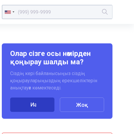
Олар сізге осы нөмірден
қоңырау шалды ма?
Сіздің кері байланысыңыз сіздің
қоңырауларыңыздың ерекшеліктерін
анықтауға көмектеседі.
Иә
Жоқ