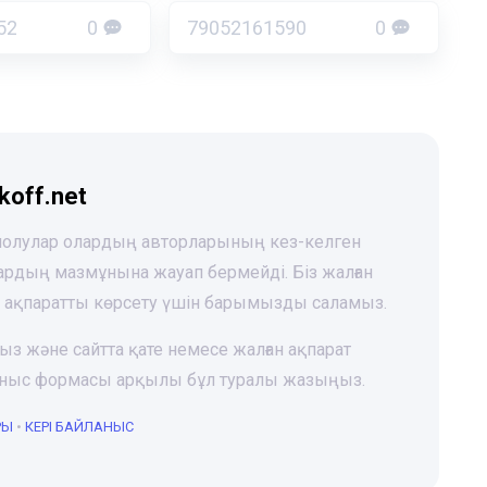
52
0
79052161590
0
koff.net
 шолулар олардың авторларының кез-келген
лардың мазмұнына жауап бермейді. Біз жалған
і ақпаратты көрсету үшін барымызды саламыз.
ңыз және сайтта қате немесе жалған ақпарат
йланыс формасы арқылы бұл туралы жазыңыз.
РЫ
•
КЕРІ БАЙЛАНЫС