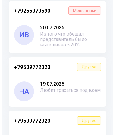
+79255070590
Мошенники
20.07.2026
ИВ
Из того что обещал
представитель было
выполнено ~20%
+79509772023
Другое
19.07.2026
НА
Любит трахаться под всем
+79509772023
Другое