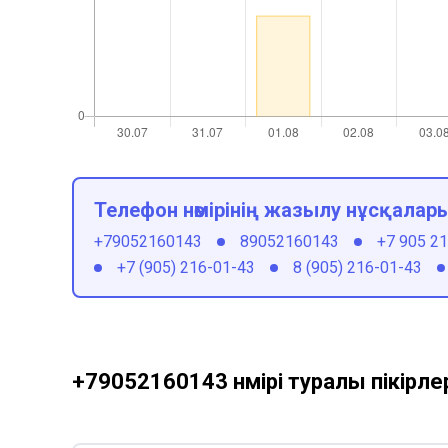
Телефон нөмірінің жазылу нұсқалар
+79052160143
89052160143
+7 905 2
+7 (905) 216-01-43
8 (905) 216-01-43
+79052160143 нөмірі туралы пікірле