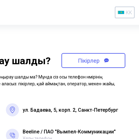
KK
рау шалды?
Пікірлер
қоңырау шалды ма? Мұнда сіз осы телефон нөмірінің
аласыз: пікірлер, қай аймақтан, оператор, мекен-жайы,
ул. Бадаева, 5, корп. 2, Санкт-Петербург
Beeline
ПАО "Вымпел-Коммуникации"
Ұялы телефон