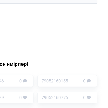
н нөмірлері
46
0
79052160155
0
29
0
79052160776
0