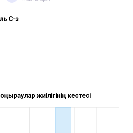
ль С-з
оңыраулар жиілігінің кестесі