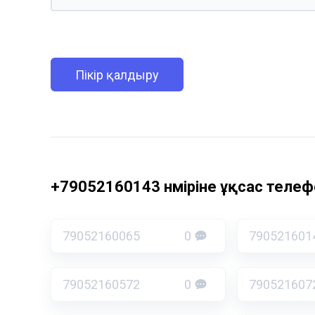
Пікір қалдыру
+79052160143 нөміріне ұқсас телефо
79052160065
0
790521601
79052160572
0
790521607