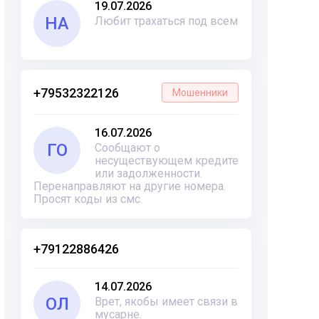
19.07.2026
НА
Любит трахаться под всем
+79532322126
Мошенники
16.07.2026
ГО
Сообщают о
несуществующем кредите
или задолженности.
Перенаправляют на другие номера.
Просят коды из смс.
+79122886426
14.07.2026
ОЛ
Врет, якобы имеет связи в
мусарне.