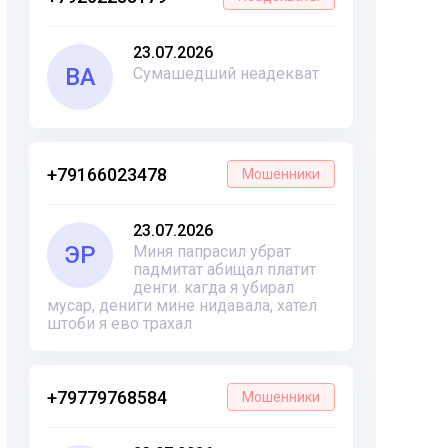
23.07.2026
ВА
Сумашедший неадекват
+79166023478
Мошенники
23.07.2026
ЭР
Миня папрасил убрат
падмитат абищал платит
денги. кагда я убирал
мусар, дениги мине нидавала, хател
штоби я ево трахал
+79779768584
Мошенники