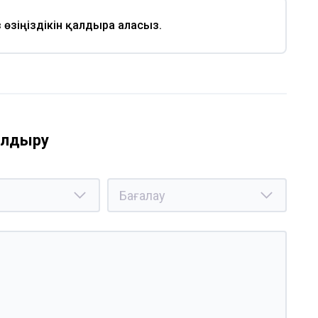
із өзіңіздікін қалдыра аласыз.
қалдыру