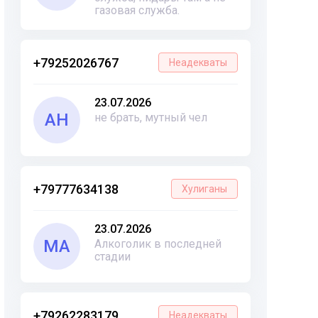
газовая служба.
+79252026767
Неадекваты
23.07.2026
АН
не брать, мутный чел
+79777634138
Хулиганы
23.07.2026
МА
Алкоголик в последней
стадии
+79262283179
Неадекваты