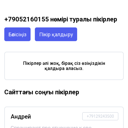
+79052160155 нөмірі туралы пікірлер
Бөлісіңіз
Пікір қалдыру
Пікірлер әлі жоқ, бірақ сіз өзіңіздікін
қалдыра аласыз.
Сайттағы соңғы пікірлер
Андрей
+79129243500
Спрашивают про отношение к сво,