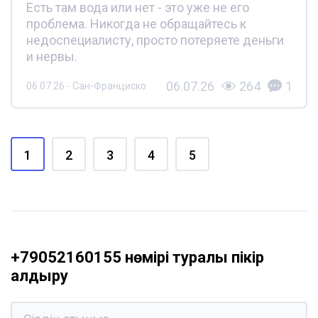
Есть там вода или нет - это уже не его
проблема. Никогда не обращайтесь к
недоспециалисту, просто потеряете деньги
и нервы.
06.07.26
264
1
06.07.26 - Сан-Франциско
1
2
3
4
5
+79052160155 нөмірі туралы пікір
қалдыру