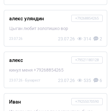
алекс уляндин
+79268854265
Цыган любит золотишко вор
23.07.26
314
2
23.07.26
алекс
+79521180128
кинул меня +79268854265
23.07.26
535
6
23.07.26 - Бухарест
Иван
+79255070590