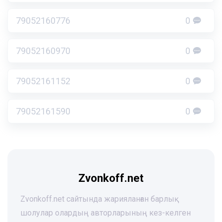
79052160776
0
79052160970
0
79052161152
0
79052161590
0
Zvonkoff.net
Zvonkoff.net сайтында жарияланған барлық
шолулар олардың авторларының кез-келген