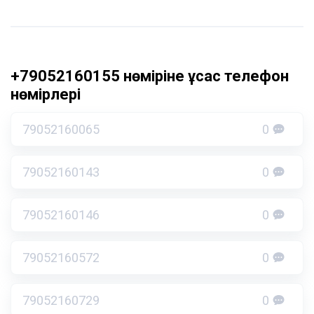
+79052160155 нөміріне ұқсас телефон
нөмірлері
79052160065
0
79052160143
0
79052160146
0
79052160572
0
79052160729
0