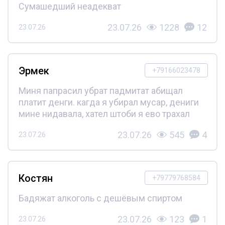
Сумашедший неадекват
23.07.26
1228
12
23.07.26
Эрмек
+79166023478
Миня папрасил убрат падмитат абищал
платит денги. кагда я убирал мусар, дениги
мине нидавала, хател штоби я ево трахал
23.07.26
545
4
23.07.26
Костян
+79779768584
Бадяжат алкоголь с дешёвым спиртом
23.07.26
123
1
23.07.26