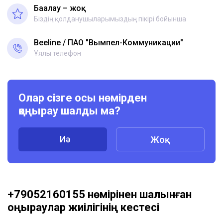
Бағалау – жоқ
Біздің қолданушыларымыздың пікірі бойынша
Beeline
ПАО "Вымпел-Коммуникации"
Ұялы телефон
Олар сізге осы нөмірден
қоңырау шалды ма?
Иә
Жоқ
+79052160155 нөмірінен шалынған
қоңыраулар жиілігінің кестесі