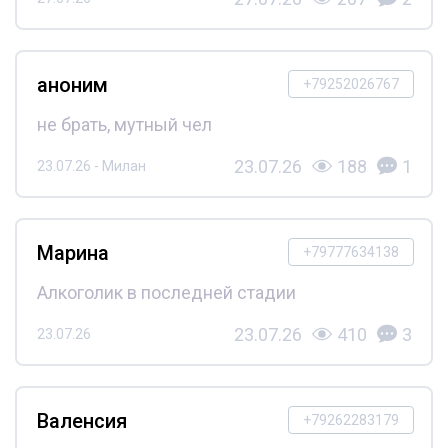
аноним
+79252026767
не брать, мутный чел
23.07.26
188
1
23.07.26 - Милан
Марина
+79777634138
Алкоголик в последней стадии
23.07.26
410
3
23.07.26
Валенсия
+79262283179