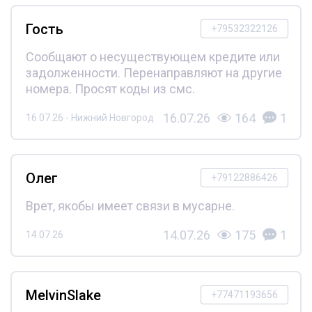
Гость
+79532322126
Сообщают о несуществующем кредите или
задолженности. Перенаправляют на другие
номера. Просят коды из смс.
16.07.26
164
1
16.07.26 - Нижний Новгород
Олег
+79122886426
Врет, якобы имеет связи в мусарне.
14.07.26
175
1
14.07.26
MelvinSlake
+77471193656