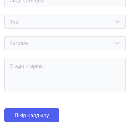
Пікір қалдыру