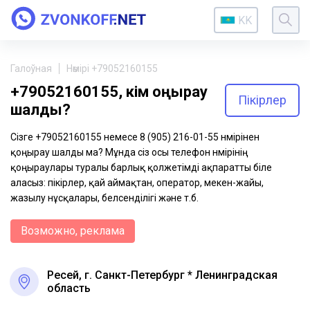
KK
Галоўная
Нөмірі +79052160155
+79052160155, кім қоңырау
Пікірлер
шалды?
Сізге +79052160155 немесе 8 (905) 216-01-55 нөмірінен
қоңырау шалды ма? Мұнда сіз осы телефон нөмірінің
қоңыраулары туралы барлық қолжетімді ақпаратты біле
аласыз: пікірлер, қай аймақтан, оператор, мекен-жайы,
жазылу нұсқалары, белсенділігі және т.б.
Возможно, реклама
Ресей, г. Санкт-Петербург * Ленинградская
область