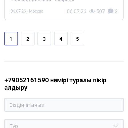
06.07.26
507
2
06.07.26 - Москва
1
2
3
4
5
+79052161590 нөмірі туралы пікір
қалдыру