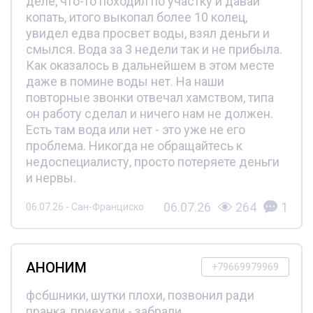
деле, что-то походил по участку и давай
копать, итого выкопал более 10 колец,
увидел едва просвет воды, взял деньги и
смылся. Вода за 3 недели так и не прибыла.
Как оказалось в дальнейшем в этом месте
даже в помине воды нет. На наши
повторные звонки отвечал хамством, типа
он работу сделал и ничего нам не должен.
Есть там вода или нет - это уже не его
проблема. Никогда не обращайтесь к
недоспециалисту, просто потеряете деньги
и нервы.
06.07.26
264
1
06.07.26 - Сан-Франциско
АНОНИМ
+79669979969
фсбшники, шутки плохи, позвонил ради
пранка, приехали - забрали