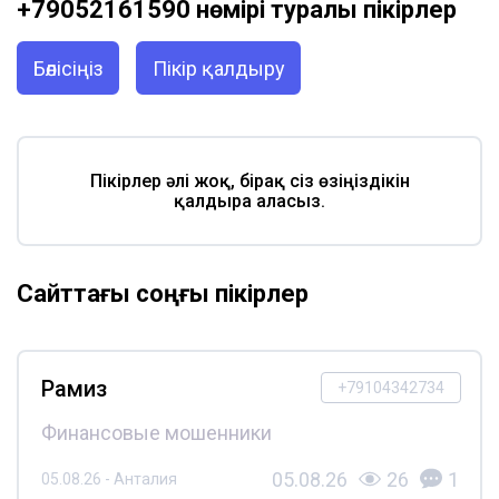
+79052161590 нөмірі туралы пікірлер
Бөлісіңіз
Пікір қалдыру
Пікірлер әлі жоқ, бірақ сіз өзіңіздікін
қалдыра аласыз.
Сайттағы соңғы пікірлер
Рамиз
+79104342734
Финансовые мошенники
05.08.26
26
1
05.08.26 - Анталия