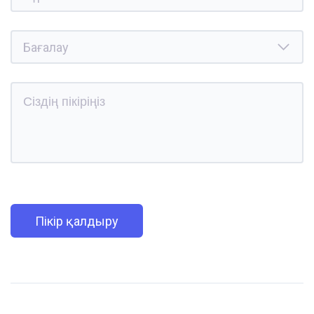
Пікір қалдыру