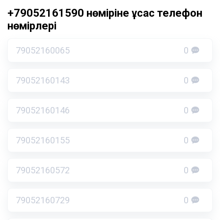
+79052161590 нөміріне ұқсас телефон
нөмірлері
79052160065
0
79052160143
0
79052160146
0
79052160155
0
79052160572
0
79052160729
0