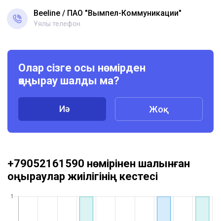
Beeline
ПАО "Вымпел-Коммуникации"
Ұялы телефон
Олар сізге осы нөмірден
қоңырау шалды ма?
Иә
Жоқ
+79052161590 нөмірінен шалынған
қоңыраулар жиілігінің кестесі