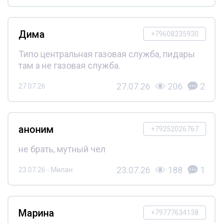
Дима
+79608235930
Типо центральная газовая служба, пидары
там а не газовая служба.
27.07.26
206
2
27.07.26
аноним
+79252026767
не брать, мутный чел
23.07.26
188
1
23.07.26 - Милан
Марина
+79777634138