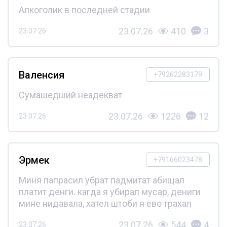
Алкоголик в последней стадии
23.07.26
410
3
23.07.26
Валенсия
+79262283179
Сумашедший неадекват
23.07.26
1226
12
23.07.26
Эрмек
+79166023478
Миня папрасил убрат падмитат абищал
платит денги. кагда я убирал мусар, дениги
мине нидавала, хател штоби я ево трахал
23.07.26
544
4
23.07.26