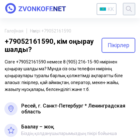
KK
Галоўная
Нөмірі +79052161590
+79052161590, кім қоңырау
Пікірлер
шалды?
Сізге +79052161590 немесе 8 (905) 216-15-90 нөмірінен
қоңырау шалды ма? Мұнда сіз осы телефон нөмірінің
қоңыраулары туралы барлық қолжетімді ақпаратты біле
аласыз: пікірлер, қай аймақтан, оператор, мекен-жайы,
жазылу нұсқалары, белсенділігі және т.б.
Ресей, г. Санкт-Петербург * Ленинградская
область
Бағалау – жоқ
Біздің қолданушыларымыздың пікірі бойынша