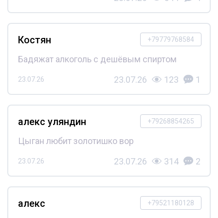
Костян
+79779768584
Бадяжат алкоголь с дешёвым спиртом
23.07.26
123
1
23.07.26
алекс уляндин
+79268854265
Цыган любит золотишко вор
23.07.26
314
2
23.07.26
алекс
+79521180128