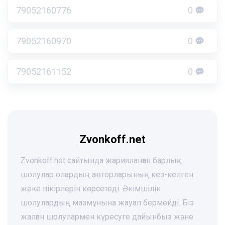
79052160776
0
79052160970
0
79052161152
0
Zvonkoff.net
Zvonkoff.net сайтында жарияланған барлық
шолулар олардың авторларының кез-келген
жеке пікірлерін көрсетеді. Әкімшілік
шолулардың мазмұнына жауап бермейді. Біз
жалған шолулармен күресуге дайынбыз және