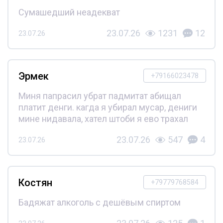
Сумашедший неадекват
23.07.26
1231
12
23.07.26
Эрмек
+79166023478
Миня папрасил убрат падмитат абищал
платит денги. кагда я убирал мусар, дениги
мине нидавала, хател штоби я ево трахал
23.07.26
547
4
23.07.26
Костян
+79779768584
Бадяжат алкоголь с дешёвым спиртом