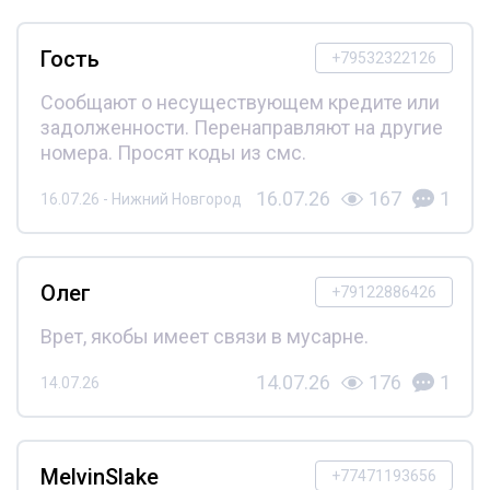
Гость
+79532322126
Сообщают о несуществующем кредите или
задолженности. Перенаправляют на другие
номера. Просят коды из смс.
16.07.26
167
1
16.07.26 - Нижний Новгород
Олег
+79122886426
Врет, якобы имеет связи в мусарне.
14.07.26
176
1
14.07.26
MelvinSlake
+77471193656