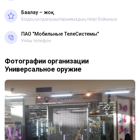
Бағалау – жоқ
Біздің қолданушыларымыздың пікірі бойынша
ПАО "Мобильные ТелеСистемы"
Ұялы телефон
Фотографии организации
Универсальное оружие