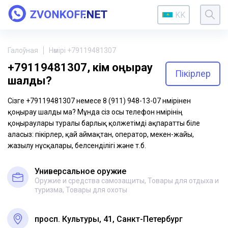
KK
Галоўная
Нөмірі +79119481307
+79119481307, кім қоңырау
Пікірлер
шалды?
Сізге +79119481307 немесе 8 (911) 948-13-07 нөмірінен
қоңырау шалды ма? Мұнда сіз осы телефон нөмірінің
қоңыраулары туралы барлық қолжетімді ақпаратты біле
аласыз: пікірлер, қай аймақтан, оператор, мекен-жайы,
жазылу нұсқалары, белсенділігі және т.б.
Универсальное оружие
Оружие и средства самозащиты, Товары для отдыха и
туризма, Товары для охоты
просп. Культуры, 41, Санкт-Петербург