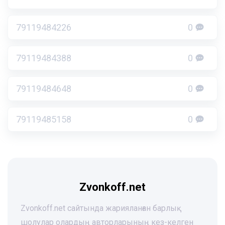
79119484226
0
79119484388
0
79119484648
0
79119485158
0
Zvonkoff.net
Zvonkoff.net сайтында жарияланған барлық
шолулар олардың авторларының кез-келген