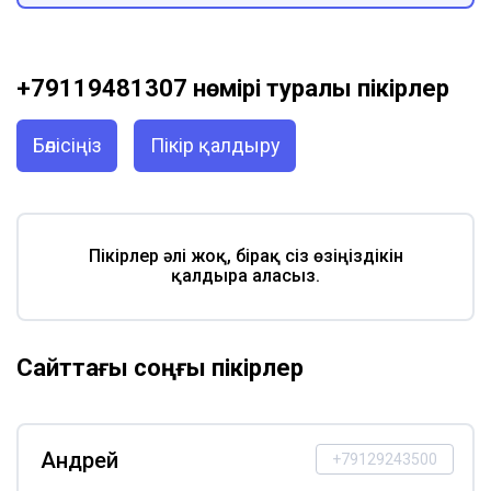
+79119481307 нөмірі туралы пікірлер
Бөлісіңіз
Пікір қалдыру
Пікірлер әлі жоқ, бірақ сіз өзіңіздікін
қалдыра аласыз.
Сайттағы соңғы пікірлер
Андрей
+79129243500