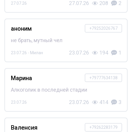
27.07.26
208
2
27.07.26
аноним
+79252026767
не брать, мутный чел
23.07.26
194
1
23.07.26 - Милан
Марина
+79777634138
Алкоголик в последней стадии
23.07.26
414
3
23.07.26
Валенсия
+79262283179