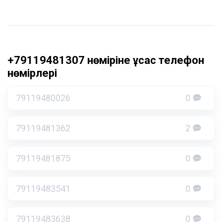
+79119481307 нөміріне ұқсас телефон
нөмірлері
79119480026
0
79119481362
2
79119481875
0
79119483541
0
79119483638
0