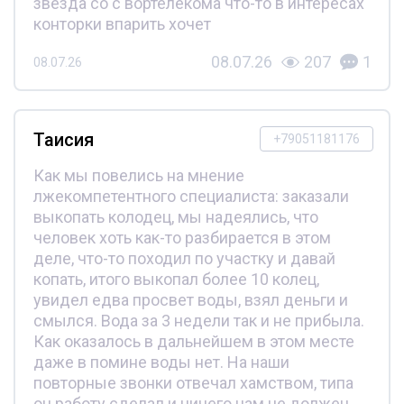
звезда со с вортелекома что-то в интересах
конторки впарить хочет
08.07.26
207
1
08.07.26
Таисия
+79051181176
Как мы повелись на мнение
лжекомпетентного специалиста: заказали
выкопать колодец, мы надеялись, что
человек хоть как-то разбирается в этом
деле, что-то походил по участку и давай
копать, итого выкопал более 10 колец,
увидел едва просвет воды, взял деньги и
смылся. Вода за 3 недели так и не прибыла.
Как оказалось в дальнейшем в этом месте
даже в помине воды нет. На наши
повторные звонки отвечал хамством, типа
он работу сделал и ничего нам не должен.