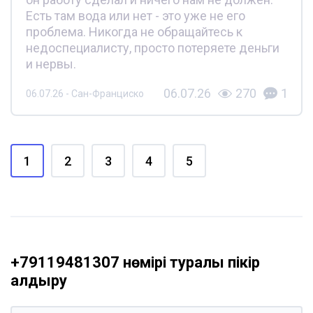
Есть там вода или нет - это уже не его
проблема. Никогда не обращайтесь к
недоспециалисту, просто потеряете деньги
и нервы.
06.07.26
270
1
06.07.26 - Сан-Франциско
1
2
3
4
5
+79119481307 нөмірі туралы пікір
қалдыру