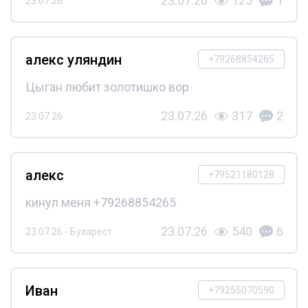
23.07.26
125
1
23.07.26
алекс уляндин
+79268854265
Цыган любит золотишко вор
23.07.26
317
2
23.07.26
алекс
+79521180128
кинул меня +79268854265
23.07.26
540
6
23.07.26 - Бухарест
Иван
+79255070590