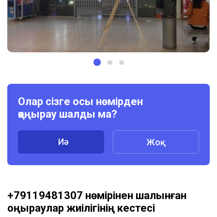
Олар сізге осы нөмірден
қоңырау шалды ма?
Иә
Жоқ
+79119481307 нөмірінен шалынған
қоңыраулар жиілігінің кестесі