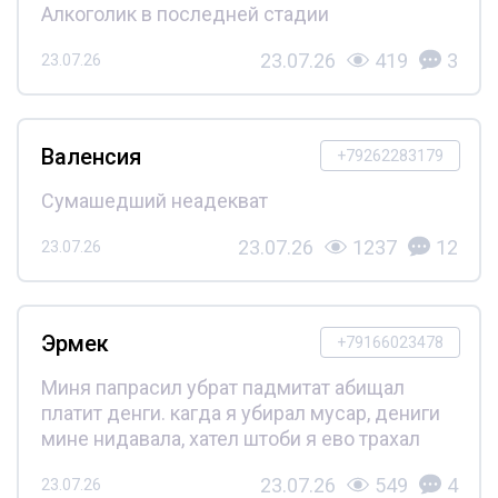
Алкоголик в последней стадии
23.07.26
419
3
23.07.26
Валенсия
+79262283179
Сумашедший неадекват
23.07.26
1237
12
23.07.26
Эрмек
+79166023478
Миня папрасил убрат падмитат абищал
платит денги. кагда я убирал мусар, дениги
мине нидавала, хател штоби я ево трахал
23.07.26
549
4
23.07.26