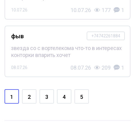
10.07.26
177
1
10.07.26
фыв
+74742261884
звезда со с вортелекома что-то в интересах
конторки впарить хочет
08.07.26
209
1
08.07.26
1
2
3
4
5