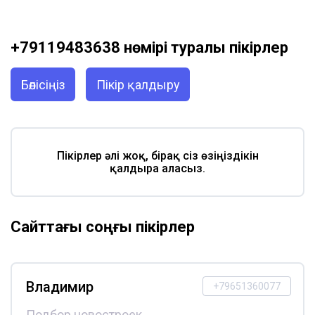
+79119483638 нөмірі туралы пікірлер
Бөлісіңіз
Пікір қалдыру
Пікірлер әлі жоқ, бірақ сіз өзіңіздікін
қалдыра аласыз.
Сайттағы соңғы пікірлер
Владимир
+79651360077
Подбор новостроек