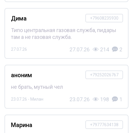
Дима
+79608235930
Типо центральная газовая служба, пидары
там а не газовая служба.
27.07.26
214
2
27.07.26
аноним
+79252026767
не брать, мутный чел
23.07.26
198
1
23.07.26 - Милан
Марина
+79777634138