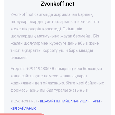
Zvonkoff.net
Zvonkoff.net сайтында жарияланған барлық
шолулар олардың авторларының кез-келген
жеке пікірлерін көрсетеді. Әкімшілік
шолулардың мазмұнына жауап бермейді. Біз
жалған шолулармен күресуге дайынбыз және
тиісті ақпаратты көрсету үшін барымызды
саламыз.
Егер сіз +79119483638 нөмірінің иесі болсаңыз
және сайтта қате немесе жалған ақпарат
жарияланған деп ойласаңыз, бізге кері байланыс
формасы арқылы бұл туралы жазыңыз.
© ZVONKOFF.NET •
ВЕБ-CАЙТТЫ ПАЙДАЛАНУ ШАРТТАРЫ
•
КЕРІ БАЙЛАНЫС