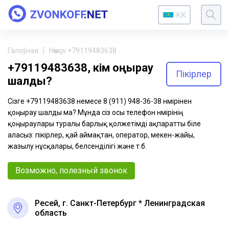
KK
Галоўная
Нөмірі +79119483638
+79119483638, кім қоңырау
Пікірлер
шалды?
Сізге +79119483638 немесе 8 (911) 948-36-38 нөмірінен
қоңырау шалды ма? Мұнда сіз осы телефон нөмірінің
қоңыраулары туралы барлық қолжетімді ақпаратты біле
аласыз: пікірлер, қай аймақтан, оператор, мекен-жайы,
жазылу нұсқалары, белсенділігі және т.б.
Возможно, полезный звонок
Ресей, г. Санкт-Петербург * Ленинградская
область