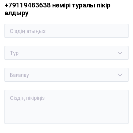
+79119483638 нөмірі туралы пікір
қалдыру