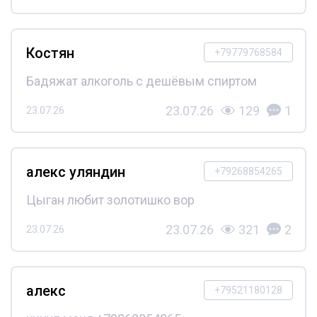
Костян
+79779768584
Бадяжат алкоголь с дешёвым спиртом
23.07.26
129
1
23.07.26
алекс уляндин
+79268854265
Цыган любит золотишко вор
23.07.26
321
2
23.07.26
алекс
+79521180128