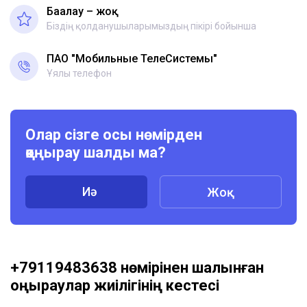
Бағалау – жоқ
Біздің қолданушыларымыздың пікірі бойынша
ПАО "Мобильные ТелеСистемы"
Ұялы телефон
Олар сізге осы нөмірден
қоңырау шалды ма?
Иә
Жоқ
+79119483638 нөмірінен шалынған
қоңыраулар жиілігінің кестесі