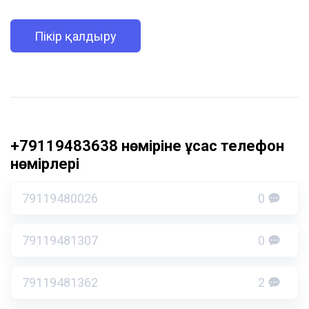
Пікір қалдыру
+79119483638 нөміріне ұқсас телефон
нөмірлері
79119480026
0
79119481307
0
79119481362
2