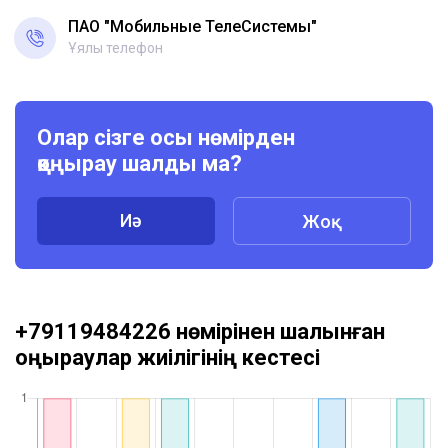
ПАО "Мобильные ТелеСистемы"
Ұялы телефон
Олар сізге осы нөмірден
қоңырау шалды ма?
Иә
Жоқ
+79119484226 нөмірінен шалынған
қоңыраулар жиілігінің кестесі