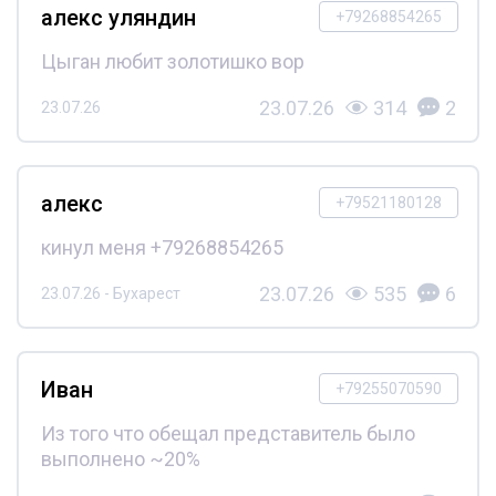
алекс уляндин
+79268854265
Цыган любит золотишко вор
23.07.26
314
2
23.07.26
алекс
+79521180128
кинул меня +79268854265
23.07.26
535
6
23.07.26 - Бухарест
Иван
+79255070590
Из того что обещал представитель было
выполнено ~20%