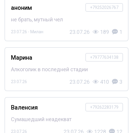
аноним
+79252026767
не брать, мутный чел
23.07.26
189
1
23.07.26 - Милан
Марина
+79777634138
Алкоголик в последней стадии
23.07.26
410
3
23.07.26
Валенсия
+79262283179
Сумашедший неадекват
23.07.26
1228
12
23.07.26