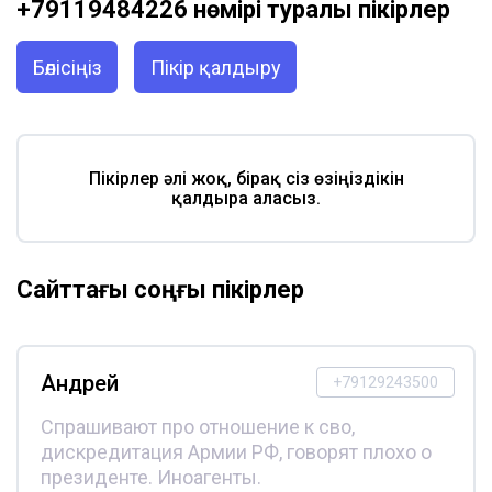
+79119484226 нөмірі туралы пікірлер
Бөлісіңіз
Пікір қалдыру
Пікірлер әлі жоқ, бірақ сіз өзіңіздікін
қалдыра аласыз.
Сайттағы соңғы пікірлер
Андрей
+79129243500
Спрашивают про отношение к сво,
дискредитация Армии РФ, говорят плохо о
президенте. Иноагенты.