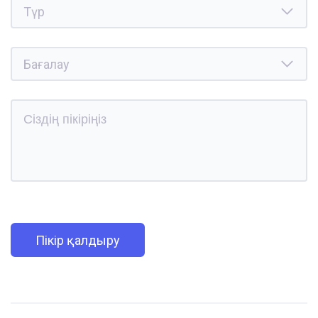
Пікір қалдыру