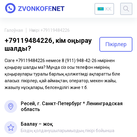
KK
Галоўная
Нөмірі +79119484226
+79119484226, кім қоңырау
Пікірлер
шалды?
Сізге +79119484226 немесе 8 (911) 948-42-26 нөмірінен
қоңырау шалды ма? Мұнда сіз осы телефон нөмірінің
қоңыраулары туралы барлық қолжетімді ақпаратты біле
аласыз: пікірлер, қай аймақтан, оператор, мекен-жайы,
жазылу нұсқалары, белсенділігі және т.б.
Ресей, г. Санкт-Петербург * Ленинградская
область
Бағалау – жоқ
Біздің қолданушыларымыздың пікірі бойынша