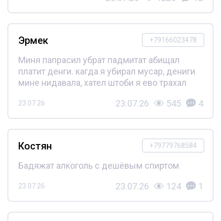
Эрмек
+79166023478
Миня папрасил убрат падмитат абищал
платит денги. кагда я убирал мусар, дениги
мине нидавала, хател штоби я ево трахал
23.07.26
545
4
23.07.26
Костян
+79779768584
Бадяжат алкоголь с дешёвым спиртом
23.07.26
124
1
23.07.26