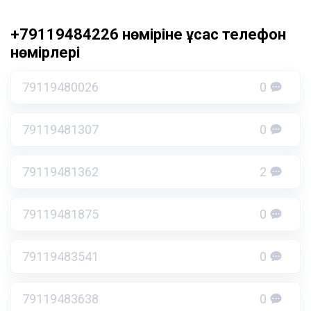
+79119484226 нөміріне ұқсас телефон
нөмірлері
79119480026
0
79119481307
0
79119481362
2
79119481875
0
79119483541
0
79119483638
0