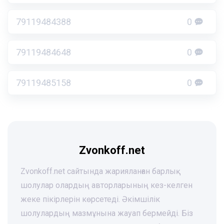
79119484388
0
79119484648
0
79119485158
0
Zvonkoff.net
Zvonkoff.net сайтында жарияланған барлық
шолулар олардың авторларының кез-келген
жеке пікірлерін көрсетеді. Әкімшілік
шолулардың мазмұнына жауап бермейді. Біз