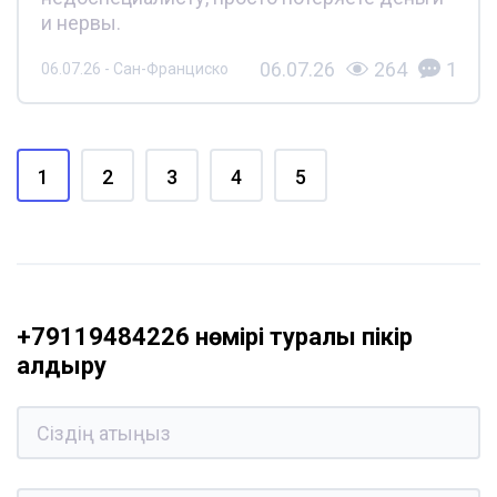
и нервы.
06.07.26
264
1
06.07.26 - Сан-Франциско
1
2
3
4
5
+79119484226 нөмірі туралы пікір
қалдыру