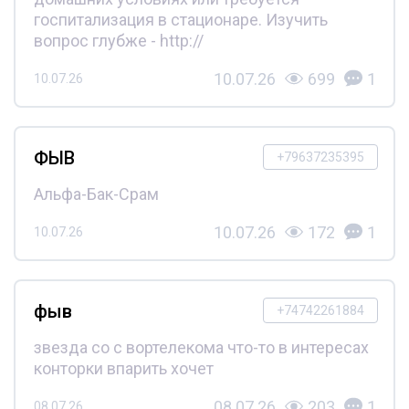
госпитализация в стационаре. Изучить
вопрос глубже - http://
10.07.26
699
1
10.07.26
ФЫВ
+79637235395
Альфа-Бак-Срам
10.07.26
172
1
10.07.26
фыв
+74742261884
звезда со с вортелекома что-то в интересах
конторки впарить хочет
08.07.26
203
1
08.07.26