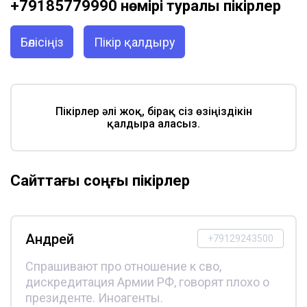
+79185779990 нөмірі туралы пікірлер
Бөлісіңіз
Пікір қалдыру
Пікірлер әлі жоқ, бірақ сіз өзіңіздікін
қалдыра аласыз.
Сайттағы соңғы пікірлер
Андрей
+79129243500
Спрашивают про отношение к сво,
дискредитация Армии РФ, говорят плохо о
президенте. Иноагенты.