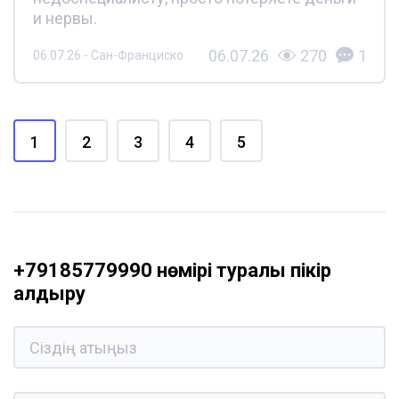
и нервы.
06.07.26
270
1
06.07.26 - Сан-Франциско
1
2
3
4
5
+79185779990 нөмірі туралы пікір
қалдыру