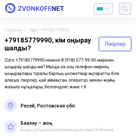
KK
Галоўная
Нөмірі +79185779990
+79185779990, кім қоңырау
Пікірлер
шалды?
Сізге +79185779990 немесе 8 (918) 577-99-90 нөмірінен
қоңырау шалды ма? Мұнда сіз осы телефон нөмірінің
қоңыраулары туралы барлық қолжетімді ақпаратты біле
аласыз: пікірлер, қай аймақтан, оператор, мекен-жайы,
жазылу нұсқалары, белсенділігі және т.б.
Ресей, Ростовская обл.
Бағалау – жоқ
Біздің қолданушыларымыздың пікірі бойынша