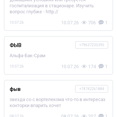
госпитализация в стационаре. Изучить
вопрос глубже - http://
10.07.26
706
1
10.07.26
ФЫВ
+79637235395
Альфа-Бак-Срам
10.07.26
174
1
10.07.26
фыв
+74742261884
звезда со с вортелекома что-то в интересах
конторки впарить хочет
08.07.26
207
1
08.07.26