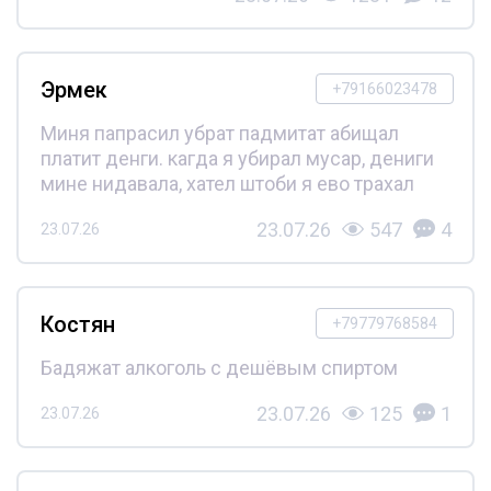
Эрмек
+79166023478
Миня папрасил убрат падмитат абищал
платит денги. кагда я убирал мусар, дениги
мине нидавала, хател штоби я ево трахал
23.07.26
547
4
23.07.26
Костян
+79779768584
Бадяжат алкоголь с дешёвым спиртом
23.07.26
125
1
23.07.26