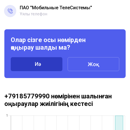
ПАО "Мобильные ТелеСистемы"
Ұялы телефон
Олар сізге осы нөмірден
қоңырау шалды ма?
Иә
Жоқ
+79185779990 нөмірінен шалынған
қоңыраулар жиілігінің кестесі