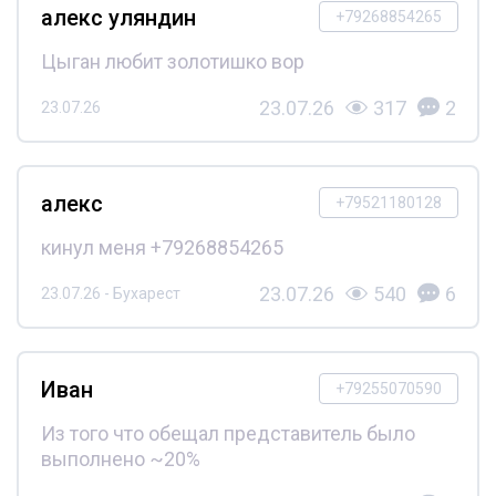
алекс уляндин
+79268854265
Цыган любит золотишко вор
23.07.26
317
2
23.07.26
алекс
+79521180128
кинул меня +79268854265
23.07.26
540
6
23.07.26 - Бухарест
Иван
+79255070590
Из того что обещал представитель было
выполнено ~20%