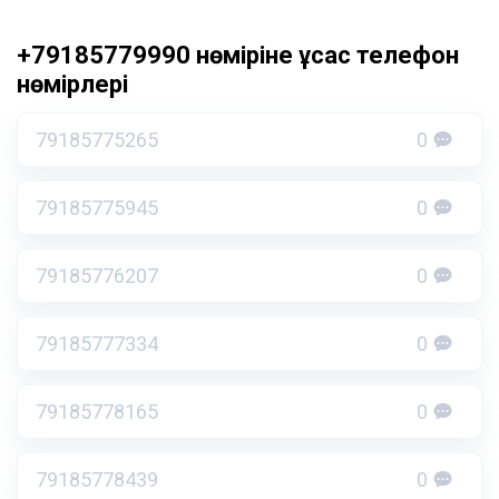
+79185779990 нөміріне ұқсас телефон
нөмірлері
79185775265
0
79185775945
0
79185776207
0
79185777334
0
79185778165
0
79185778439
0