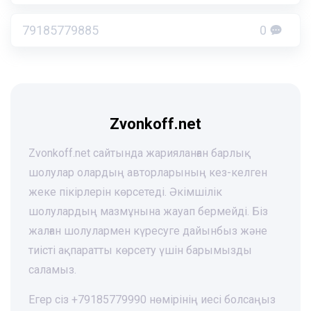
79185779885
0
Zvonkoff.net
Zvonkoff.net сайтында жарияланған барлық
шолулар олардың авторларының кез-келген
жеке пікірлерін көрсетеді. Әкімшілік
шолулардың мазмұнына жауап бермейді. Біз
жалған шолулармен күресуге дайынбыз және
тиісті ақпаратты көрсету үшін барымызды
саламыз.
Егер сіз +79185779990 нөмірінің иесі болсаңыз