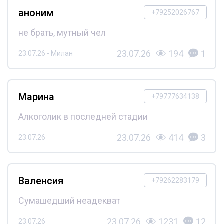
аноним
+79252026767
не брать, мутный чел
23.07.26
194
1
23.07.26 - Милан
Марина
+79777634138
Алкоголик в последней стадии
23.07.26
414
3
23.07.26
Валенсия
+79262283179
Сумашедший неадекват
23.07.26
1231
12
23.07.26