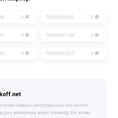
56
0
79500050360
0
81
0
79500051756
0
85
0
79500052627
0
koff.net
 шолулар олардың авторларының кез-келген
лардың мазмұнына жауап бермейді. Біз жалған