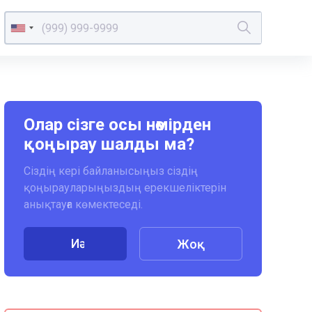
Олар сізге осы нөмірден
қоңырау шалды ма?
Сіздің кері байланысыңыз сіздің
қоңырауларыңыздың ерекшеліктерін
анықтауға көмектеседі.
Иә
Жоқ