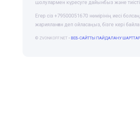
шолулармен күресуге дайынбыз және тиіст
Егер сіз +79500051670 нөмірінің иесі болса
жарияланған деп ойласаңыз, бізге кері ба
© ZVONKOFF.NET •
ВЕБ-CАЙТТЫ ПАЙДАЛАНУ ШАРТТА