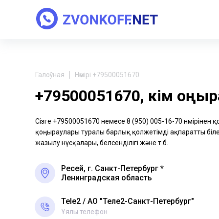
Галоўная
Нөмірі +79500051670
+79500051670, кім қоңы
Сізге +79500051670 немесе 8 (950) 005-16-70 нөмірінен 
қоңыраулары туралы барлық қолжетімді ақпаратты біле 
жазылу нұсқалары, белсенділігі және т.б.
Ресей, г. Санкт-Петербург *
Ленинградская область
Tele2
АО "Теле2-Санкт-Петербург"
Ұялы телефон