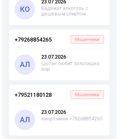
23.07.2026
КО
Бадяжат алкоголь с
дешёвым спиртом
+79268854265
Мошенники
23.07.2026
АЛ
Цыган любит золотишко
вор
+79521180128
Мошенники
23.07.2026
АЛ
кинул меня +79268854265