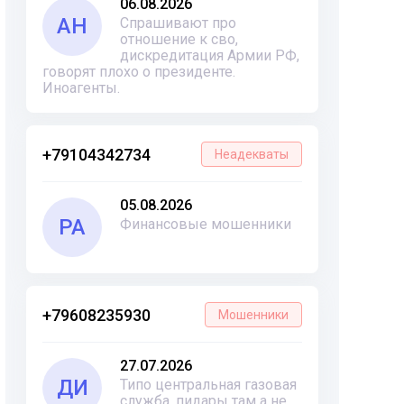
06.08.2026
АН
Спрашивают про
отношение к сво,
дискредитация Армии РФ,
говорят плохо о президенте.
Иноагенты.
+79104342734
Неадекваты
05.08.2026
РА
Финансовые мошенники
+79608235930
Мошенники
27.07.2026
ДИ
Типо центральная газовая
служба, пидары там а не