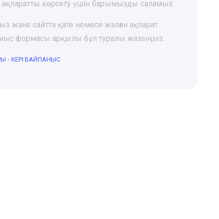
і ақпаратты көрсету үшін барымызды саламыз.
ңыз және сайтта қате немесе жалған ақпарат
йланыс формасы арқылы бұл туралы жазыңыз.
РЫ
•
КЕРІ БАЙЛАНЫС