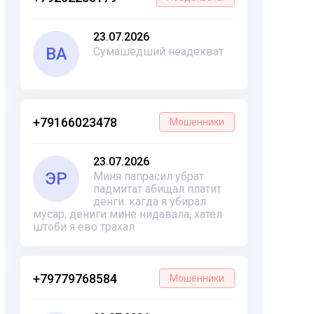
23.07.2026
ВА
Сумашедший неадекват
+79166023478
Мошенники
23.07.2026
ЭР
Миня папрасил убрат
падмитат абищал платит
денги. кагда я убирал
мусар, дениги мине нидавала, хател
штоби я ево трахал
+79779768584
Мошенники