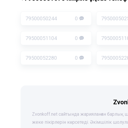
79500050244
0
795000502
79500051104
0
795000511
79500052280
0
795000522
Zvon
Zvonkoff.net сайтында жарияланған барлық
жеке пікірлерін көрсетеді. Әкімшілік шолу