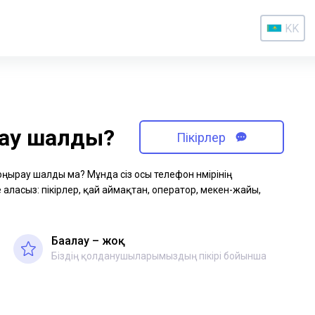
KK
рау шалды?
Пікірлер
қоңырау шалды ма? Мұнда сіз осы телефон нөмірінің
аласыз: пікірлер, қай аймақтан, оператор, мекен-жайы,
Бағалау – жоқ
Біздің қолданушыларымыздың пікірі бойынша