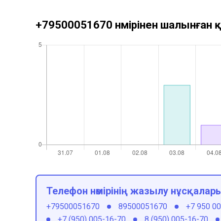
+79500051670 нөмірінен шалынған қ
Телефон нөмірінің жазылу нұсқалар
+79500051670
89500051670
+7 950 0
+7 (950) 005-16-70
8 (950) 005-16-70