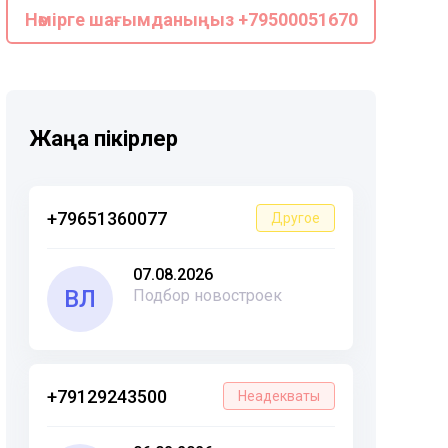
Нөмірге шағымданыңыз +79500051670
Жаңа пікірлер
+79651360077
Другое
07.08.2026
ВЛ
Подбор новостроек
+79129243500
Неадекваты