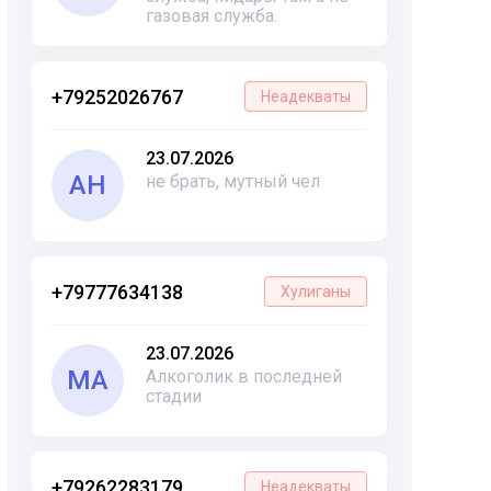
газовая служба.
+79252026767
Неадекваты
23.07.2026
АН
не брать, мутный чел
+79777634138
Хулиганы
23.07.2026
МА
Алкоголик в последней
стадии
+79262283179
Неадекваты