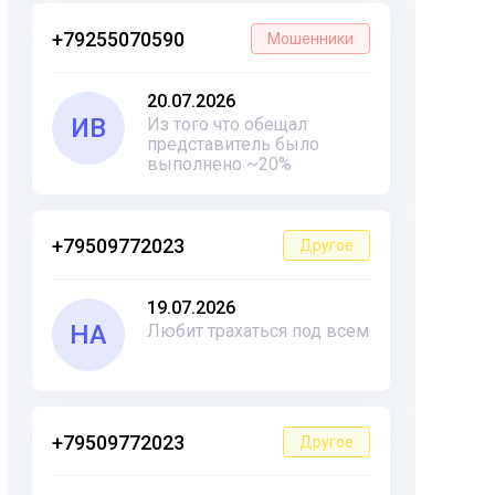
+79255070590
Мошенники
20.07.2026
ИВ
Из того что обещал
представитель было
выполнено ~20%
+79509772023
Другое
19.07.2026
НА
Любит трахаться под всем
+79509772023
Другое