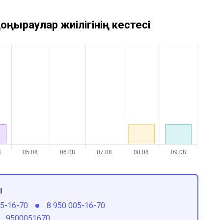
оңыраулар жиілігінің кестесі
ы
05-16-70
8 950 005-16-70
9500051670