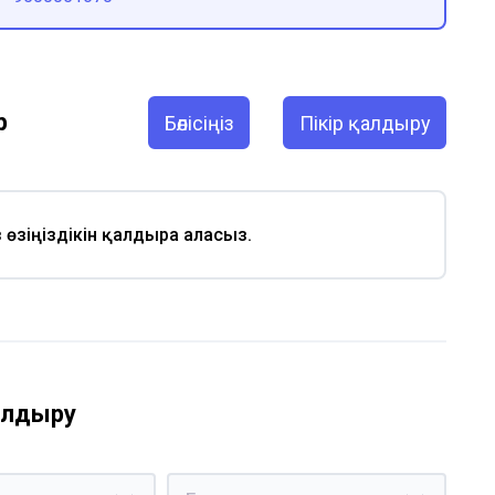
р
Бөлісіңіз
Пікір қалдыру
із өзіңіздікін қалдыра аласыз.
қалдыру