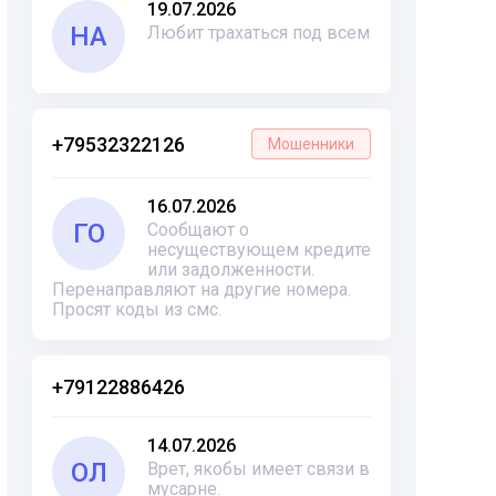
19.07.2026
НА
Любит трахаться под всем
+79532322126
Мошенники
16.07.2026
ГО
Сообщают о
несуществующем кредите
или задолженности.
Перенаправляют на другие номера.
Просят коды из смс.
+79122886426
14.07.2026
ОЛ
Врет, якобы имеет связи в
мусарне.