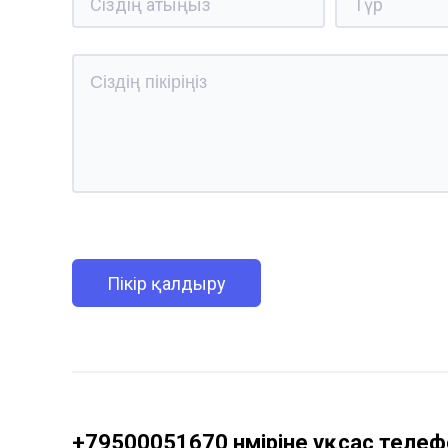
Пікір қалдыру
+79500051670 нөміріне ұқсас телефо