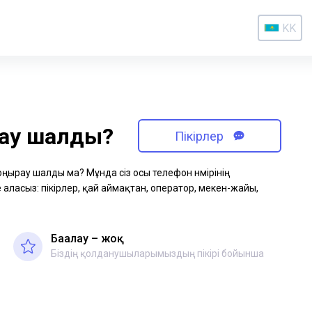
KK
рау шалды?
Пікірлер
қоңырау шалды ма? Мұнда сіз осы телефон нөмірінің
аласыз: пікірлер, қай аймақтан, оператор, мекен-жайы,
Бағалау – жоқ
Біздің қолданушыларымыздың пікірі бойынша