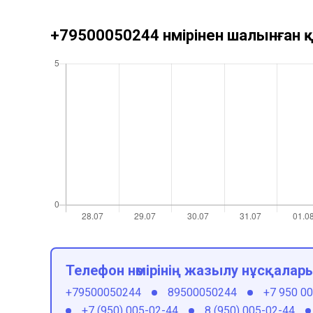
+79500050244 нөмірінен шалынған қ
Телефон нөмірінің жазылу нұсқалар
+79500050244
89500050244
+7 950 0
+7 (950) 005-02-44
8 (950) 005-02-44