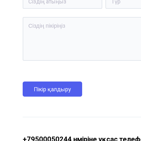
Пікір қалдыру
+79500050244 нөміріне ұқсас телефо