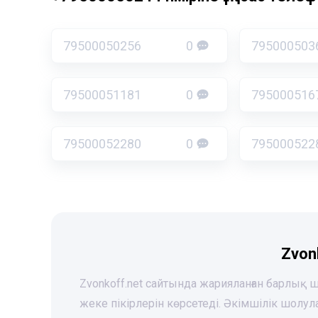
79500050256
0
795000503
79500051181
0
795000516
79500052280
0
795000522
Zvon
Zvonkoff.net сайтында жарияланған барлық
жеке пікірлерін көрсетеді. Әкімшілік шолу