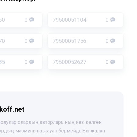
60
0
79500051104
0
70
0
79500051756
0
85
0
79500052627
0
koff.net
 шолулар олардың авторларының кез-келген
лардың мазмұнына жауап бермейді. Біз жалған