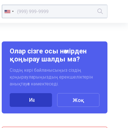
Олар сізге осы нөмірден
қоңырау шалды ма?
Сіздің кері байланысыңыз сіздің
қоңырауларыңыздың ерекшеліктерін
анықтауға көмектеседі.
Иә
Жоқ