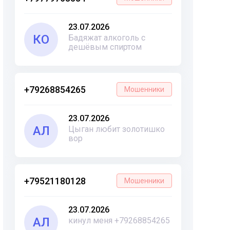
23.07.2026
КО
Бадяжат алкоголь с
дешёвым спиртом
+79268854265
Мошенники
23.07.2026
АЛ
Цыган любит золотишко
вор
+79521180128
Мошенники
23.07.2026
АЛ
кинул меня +79268854265