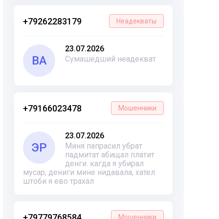
+79262283179
Неадекваты
23.07.2026
ВА
Сумашедший неадекват
+79166023478
Мошенники
23.07.2026
ЭР
Миня папрасил убрат
падмитат абищал платит
денги. кагда я убирал
мусар, дениги мине нидавала, хател
штоби я ево трахал
+79779768584
Мошенники