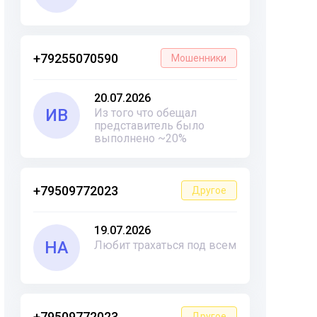
+79255070590
Мошенники
20.07.2026
ИВ
Из того что обещал
представитель было
выполнено ~20%
+79509772023
Другое
19.07.2026
НА
Любит трахаться под всем
+79509772023
Другое