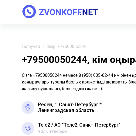
Галоўная
Нөмірі +79500050244
+79500050244, кім қоңы
Сізге +79500050244 немесе 8 (950) 005-02-44 нөмірінен 
қоңыраулары туралы барлық қолжетімді ақпаратты біле 
жазылу нұсқалары, белсенділігі және т.б.
Ресей, г. Санкт-Петербург *
Ленинградская область
Tele2
АО "Теле2-Санкт-Петербург"
Ұялы телефон