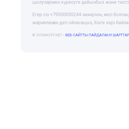
шолулармен күресуге дайынбыз және тиіст
Егер сіз +79500050244 нөмірінің иесі болса
жарияланған деп ойласаңыз, бізге кері ба
© ZVONKOFF.NET •
ВЕБ-CАЙТТЫ ПАЙДАЛАНУ ШАРТТА