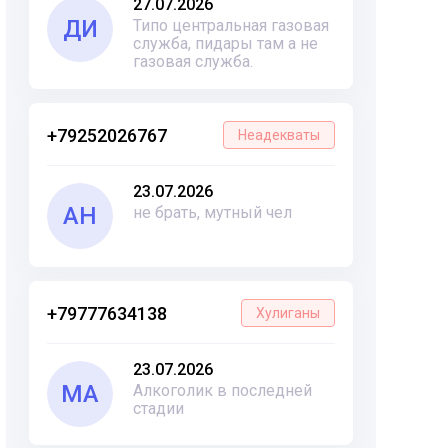
27.07.2026
ДИ
Типо центральная газовая
служба, пидары там а не
газовая служба.
+79252026767
Неадекваты
23.07.2026
АН
не брать, мутный чел
+79777634138
Хулиганы
23.07.2026
МА
Алкоголик в последней
стадии