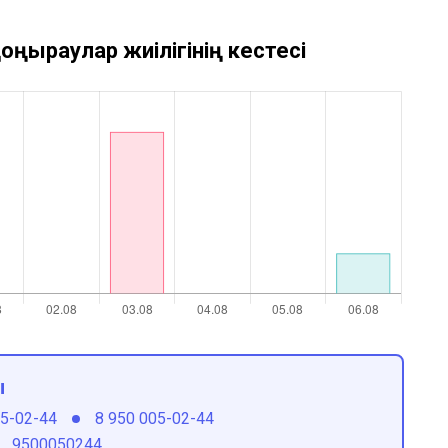
оңыраулар жиілігінің кестесі
ы
05-02-44
8 950 005-02-44
9500050244