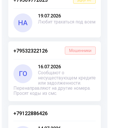
19.07.2026
НА
Любит трахаться под всем
+79532322126
Мошенники
16.07.2026
ГО
Сообщают о
несуществующем кредите
или задолженности.
Перенаправляют на другие номера.
Просят коды из смс.
+79122886426