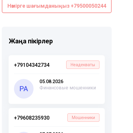
Нөмірге шағымданыңыз +79500050244
Жаңа пікірлер
+79104342734
Неадекваты
05.08.2026
РА
Финансовые мошенники
+79608235930
Мошенники