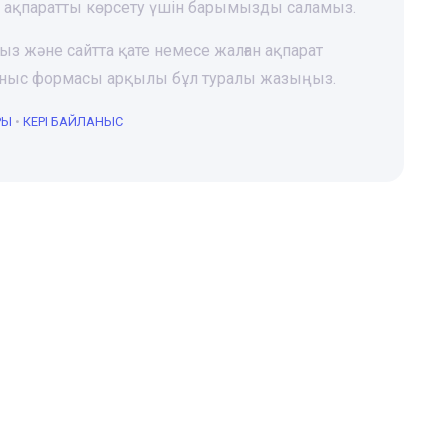
і ақпаратты көрсету үшін барымызды саламыз.
ңыз және сайтта қате немесе жалған ақпарат
йланыс формасы арқылы бұл туралы жазыңыз.
РЫ
•
КЕРІ БАЙЛАНЫС