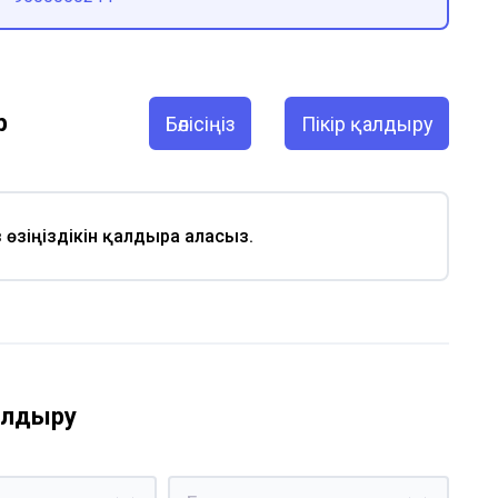
р
Бөлісіңіз
Пікір қалдыру
із өзіңіздікін қалдыра аласыз.
қалдыру