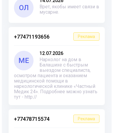
14.07.2026
ОЛ
Врет, якобы имеет связи в
мусарне.
+77471193656
Реклама
12.07.2026
ME
Нарколог на дом в
Балашихе с быстрым
выездом специалиста,
осмотром пациента и оказанием
медицинской помощи в
наркологической клинике «Частный
Медик 24». Подробнее можно узнать
тут - http://
+77478715574
Реклама