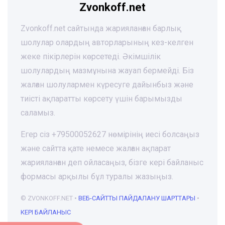
Zvonkoff.net
Zvonkoff.net сайтында жарияланған барлық
шолулар олардың авторларының кез-келген
жеке пікірлерін көрсетеді. Әкімшілік
шолулардың мазмұнына жауап бермейді. Біз
жалған шолулармен күресуге дайынбыз және
тиісті ақпаратты көрсету үшін барымызды
саламыз.
Егер сіз +79500052627 нөмірінің иесі болсаңыз
және сайтта қате немесе жалған ақпарат
жарияланған деп ойласаңыз, бізге кері байланыс
формасы арқылы бұл туралы жазыңыз.
© ZVONKOFF.NET •
ВЕБ-CАЙТТЫ ПАЙДАЛАНУ ШАРТТАРЫ
•
КЕРІ БАЙЛАНЫС