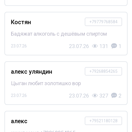
Костян
+79779768584
Бадяжат алкоголь с дешёвым спиртом
23.07.26
131
1
23.07.26
алекс уляндин
+79268854265
Цыган любит золотишко вор
23.07.26
327
2
23.07.26
алекс
+79521180128