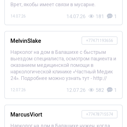
Врет, якобы имеет связи в мусарне.
14.07.26
181
1
14.07.26
MelvinSlake
+77471193656
Нарколог на дом в Балашихе с быстрым
выездом специалиста, осмотром пациента и
оказанием медицинской помощи в
наркологической клинике «Частный Медик
24». Подробнее можно узнать тут - http://
12.07.26
582
1
12.07.26
MarcusViort
+77478715574
Нарколог на дом в Балашихе нужен, когда