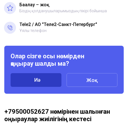
Бағалау – жоқ
Біздің қолданушыларымыздың пікірі бойынша
Tele2
АО "Теле2-Санкт-Петербург"
Ұялы телефон
Олар сізге осы нөмірден
қоңырау шалды ма?
Иә
Жоқ
+79500052627 нөмірінен шалынған
қоңыраулар жиілігінің кестесі