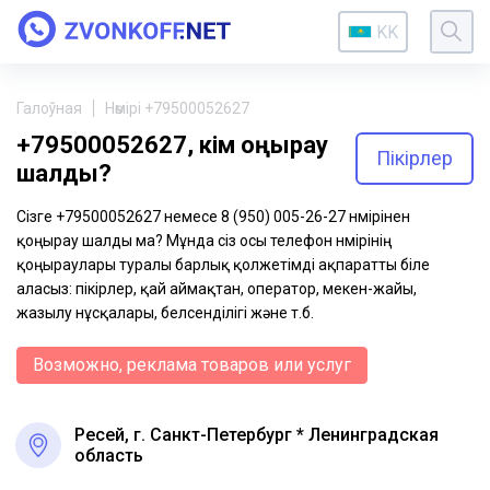
KK
Галоўная
Нөмірі +79500052627
+79500052627, кім қоңырау
Пікірлер
шалды?
Сізге +79500052627 немесе 8 (950) 005-26-27 нөмірінен
қоңырау шалды ма? Мұнда сіз осы телефон нөмірінің
қоңыраулары туралы барлық қолжетімді ақпаратты біле
аласыз: пікірлер, қай аймақтан, оператор, мекен-жайы,
жазылу нұсқалары, белсенділігі және т.б.
Возможно, реклама товаров или услуг
Ресей, г. Санкт-Петербург * Ленинградская
область