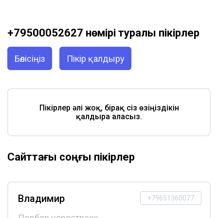
+79500052627 нөмірі туралы пікірлер
Бөлісіңіз
Пікір қалдыру
Пікірлер әлі жоқ, бірақ сіз өзіңіздікін
қалдыра аласыз.
Сайттағы соңғы пікірлер
Владимир
+79651360077
Подбор новостроек