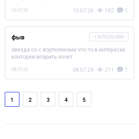
10.07.26
182
1
10.07.26
фыв
+74742261884
звезда со с вортелекома что-то в интересах
конторки впарить хочет
08.07.26
211
1
08.07.26
1
2
3
4
5