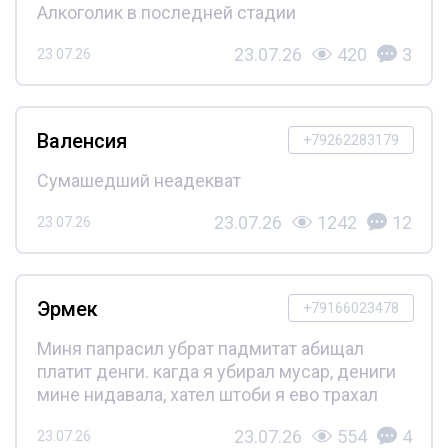
Алкоголик в последней стадии
23.07.26
420
3
23.07.26
Валенсия
+79262283179
Сумашедший неадекват
23.07.26
1242
12
23.07.26
Эрмек
+79166023478
Миня папрасил убрат падмитат абищал
платит денги. кагда я убирал мусар, дениги
мине нидавала, хател штоби я ево трахал
23.07.26
554
4
23.07.26