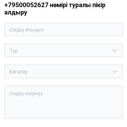
+79500052627 нөмірі туралы пікір
қалдыру