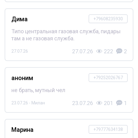
Дима
+79608235930
Типо центральная газовая служба, пидары
там а не газовая служба.
27.07.26
222
2
27.07.26
аноним
+79252026767
не брать, мутный чел
23.07.26
201
1
23.07.26 - Милан
Марина
+79777634138