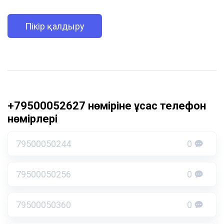
Пікір қалдыру
+79500052627 нөміріне ұқсас телефон
нөмірлері
79500050244
0
79500050256
0
79500050360
0