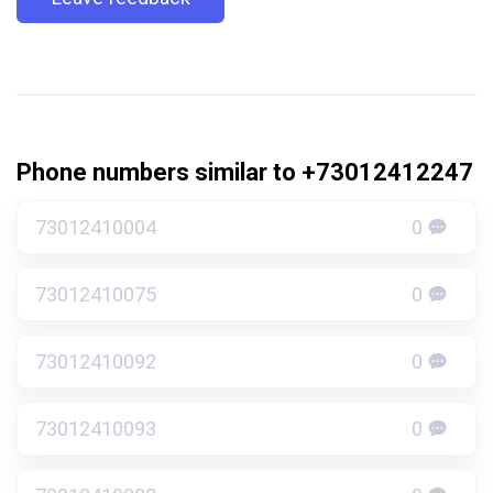
Phone numbers similar to +73012412247
73012410004
0
73012410075
0
73012410092
0
73012410093
0