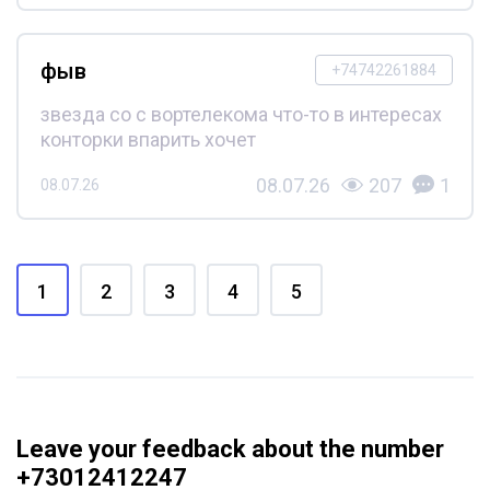
фыв
+74742261884
звезда со с вортелекома что-то в интересах
конторки впарить хочет
08.07.26
207
1
08.07.26
1
2
3
4
5
Leave your feedback about the number
+73012412247