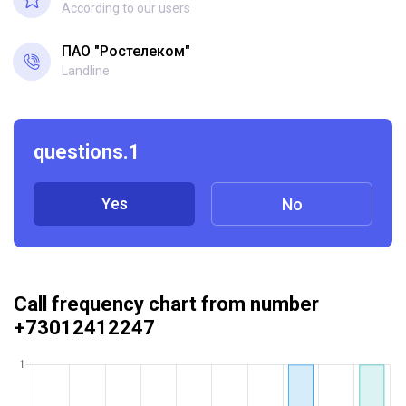
According to our users
ПАО "Ростелеком"
Landline
questions.1
Yes
No
Call frequency chart from number
+73012412247