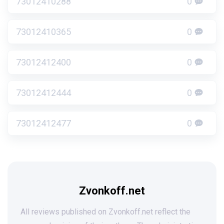
73012410288
0
73012410365
0
73012412400
0
73012412444
0
73012412477
0
Zvonkoff.net
All reviews published on Zvonkoff.net reflect the