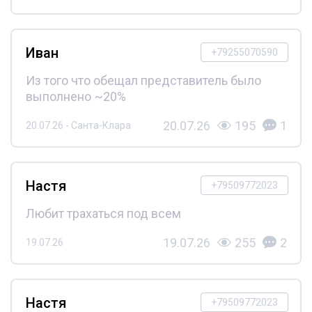
Иван
+79255070590
Из того что обещал представитель было
выполнено ~20%
20.07.26
195
1
20.07.26 - Санта-Клара
Настя
+79509772023
Любит трахаться под всем
19.07.26
255
2
19.07.26
Настя
+79509772023