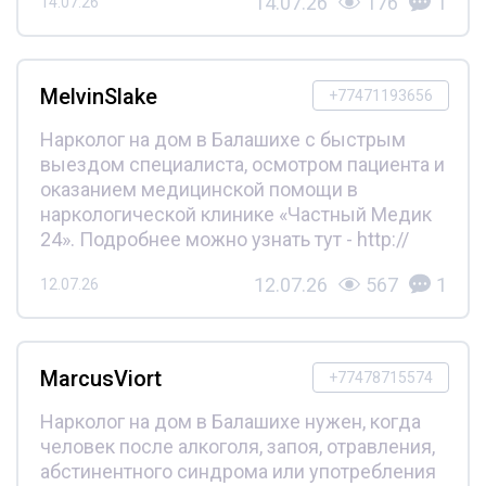
14.07.26
176
1
14.07.26
MelvinSlake
+77471193656
Нарколог на дом в Балашихе с быстрым
выездом специалиста, осмотром пациента и
оказанием медицинской помощи в
наркологической клинике «Частный Медик
24». Подробнее можно узнать тут - http://
12.07.26
567
1
12.07.26
MarcusViort
+77478715574
Нарколог на дом в Балашихе нужен, когда
человек после алкоголя, запоя, отравления,
абстинентного синдрома или употребления