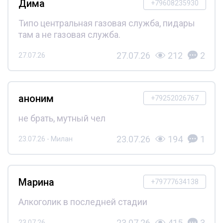
Дима
+79608235930
Типо центральная газовая служба, пидары
там а не газовая служба.
27.07.26
212
2
27.07.26
аноним
+79252026767
не брать, мутный чел
23.07.26
194
1
23.07.26 - Милан
Марина
+79777634138
Алкоголик в последней стадии
23.07.26
415
3
23.07.26