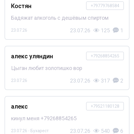
Костян
+79779768584
Бадяжат алкоголь с дешёвым спиртом
23.07.26
125
1
23.07.26
алекс уляндин
+79268854265
Цыган любит золотишко вор
23.07.26
317
2
23.07.26
алекс
+79521180128
кинул меня +79268854265
23.07.26
540
6
23.07.26 - Бухарест