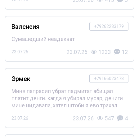
Валенсия
+79262283179
Сумашедший неадекват
23.07.26
1233
12
23.07.26
Эрмек
+79166023478
Миня папрасил убрат падмитат абищал
платит денги. кагда я убирал мусар, дениги
мине нидавала, хател штоби я ево трахал
23.07.26
547
4
23.07.26