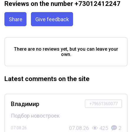
Reviews on the number +73012412247
Share
Give feedback
There are no reviews yet, but you can leave your
own.
Latest comments on the site
Владимир
+79651360077
Подбор новостроек
07.08.26
425
2
07.08.26