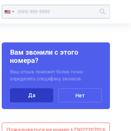
Вам звонили с этого
номера?
Ваш отзыв поможет более точно
определять специфику звонков.
Да
Нет
Пожаловаться на номер +73022207016