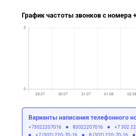
График частоты звонков с номера
Варианты написания телефонного н
+73022207016
83022207016
+7 302 2
+7 (302) 220-70-16
8 (302) 220-70-16