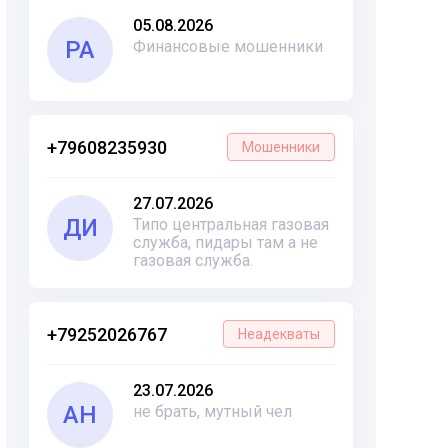
05.08.2026
РА
Финансовые мошенники
+79608235930
Мошенники
27.07.2026
ДИ
Типо центральная газовая
служба, пидары там а не
газовая служба.
+79252026767
Неадекваты
23.07.2026
АН
не брать, мутный чел