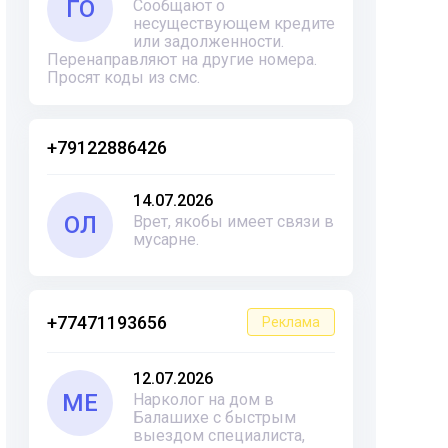
ГО
Сообщают о
несуществующем кредите
или задолженности.
Перенаправляют на другие номера.
Просят коды из смс.
+79122886426
14.07.2026
ОЛ
Врет, якобы имеет связи в
мусарне.
+77471193656
Реклама
12.07.2026
ME
Нарколог на дом в
Балашихе с быстрым
выездом специалиста,