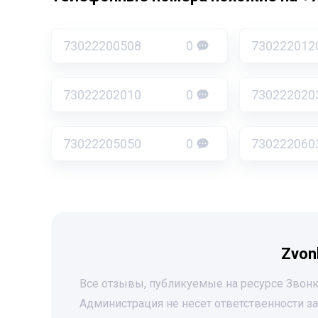
73022200508
0
730222012
73022202010
0
730222020
73022205050
0
730222060
Zvon
Все отзывы, публикуемые на ресурсе Звонк
Администрация не несет ответственности 