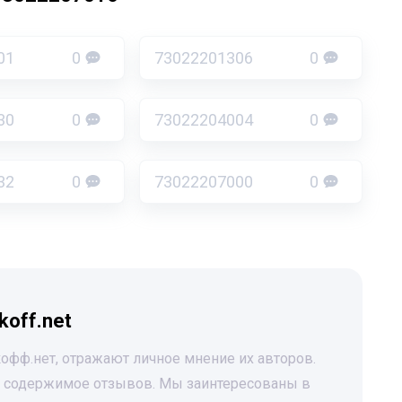
01
0
73022201306
0
30
0
73022204004
0
32
0
73022207000
0
koff.net
офф.нет, отражают личное мнение их авторов.
за содержимое отзывов. Мы заинтересованы в