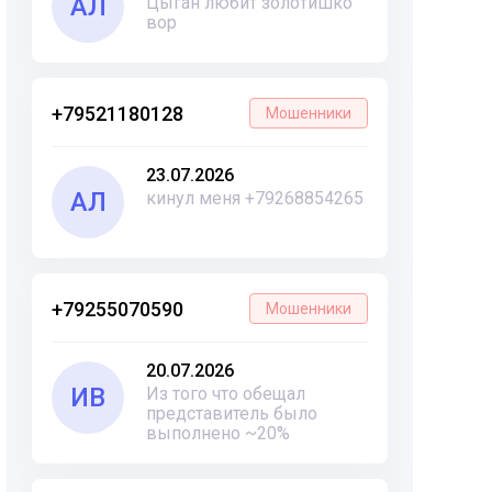
АЛ
Цыган любит золотишко
вор
+79521180128
Мошенники
23.07.2026
АЛ
кинул меня +79268854265
+79255070590
Мошенники
20.07.2026
ИВ
Из того что обещал
представитель было
выполнено ~20%