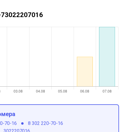
 +73022207016
омера
20-70-16
8 302 220-70-16
3022207016