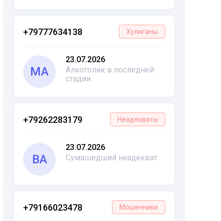
+79777634138
Хулиганы
23.07.2026
МА
Алкоголик в последней
стадии
+79262283179
Неадекваты
23.07.2026
ВА
Сумашедший неадекват
+79166023478
Мошенники