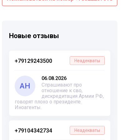
Новые отзывы
+79129243500
Неадекваты
06.08.2026
АН
Спрашивают про
отношение к сво,
дискредитация Армии РФ,
говорят плохо о президенте.
Иноагенты.
+79104342734
Неадекваты