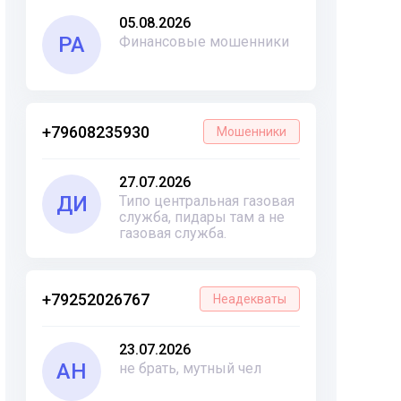
05.08.2026
РА
Финансовые мошенники
+79608235930
Мошенники
27.07.2026
ДИ
Типо центральная газовая
служба, пидары там а не
газовая служба.
+79252026767
Неадекваты
23.07.2026
АН
не брать, мутный чел