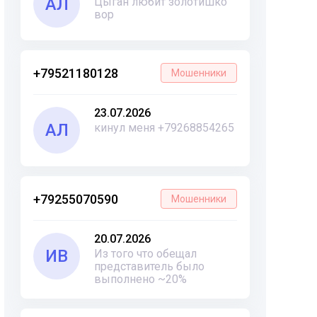
АЛ
Цыган любит золотишко
вор
+79521180128
Мошенники
23.07.2026
АЛ
кинул меня +79268854265
+79255070590
Мошенники
20.07.2026
ИВ
Из того что обещал
представитель было
выполнено ~20%