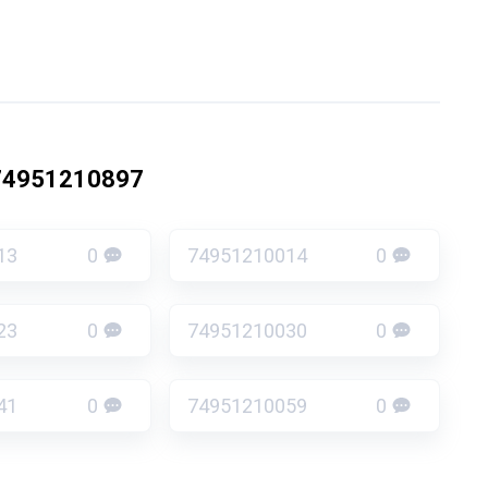
74951210897
13
0
74951210014
0
23
0
74951210030
0
41
0
74951210059
0