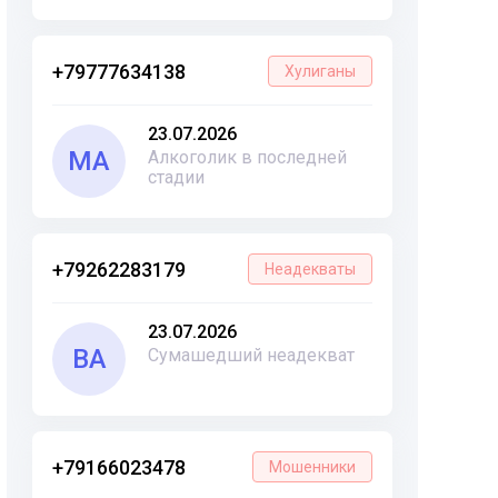
+79777634138
Хулиганы
23.07.2026
МА
Алкоголик в последней
стадии
+79262283179
Неадекваты
23.07.2026
ВА
Сумашедший неадекват
+79166023478
Мошенники