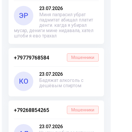
23.07.2026
ЭР
Миня папрасил убрат
падмитат абищал платит
денги. кагда я убирал
мусар, дениги мине нидавала, хател
штоби я ево трахал
+79779768584
Мошенники
23.07.2026
КО
Бадяжат алкоголь с
дешёвым спиртом
+79268854265
Мошенники
23.07.2026