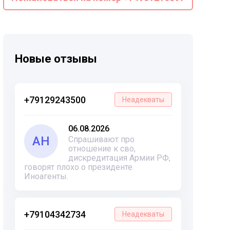
Новые отзывы
+79129243500
Неадекваты
06.08.2026
АН
Спрашивают про
отношение к сво,
дискредитация Армии РФ,
говорят плохо о президенте.
Иноагенты.
+79104342734
Неадекваты