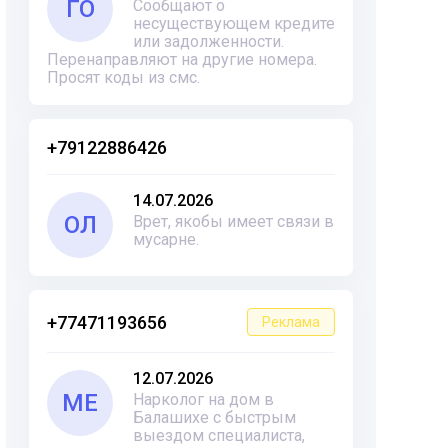
ГО
Сообщают о
несуществующем кредите
или задолженности.
Перенаправляют на другие номера.
Просят коды из смс.
+79122886426
14.07.2026
ОЛ
Врет, якобы имеет связи в
мусарне.
+77471193656
Реклама
12.07.2026
ME
Нарколог на дом в
Балашихе с быстрым
выездом специалиста,