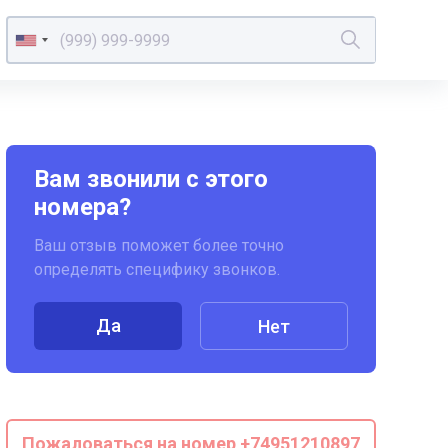
Вам звонили с этого
номера?
Ваш отзыв поможет более точно
определять специфику звонков.
Да
Нет
Пожаловаться на номер +74951210897