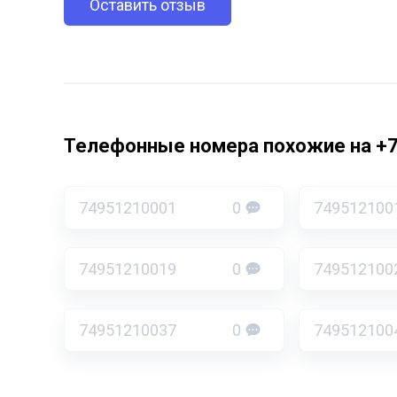
Оставить отзыв
Телефонные номера похожие на +
74951210001
0
749512100
74951210019
0
749512100
74951210037
0
749512100