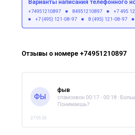
Варианты написания телефонного н
+74951210897
84951210897
+7 495 1
+7 (495) 121-08-97
8 (495) 121-08-97
Отзывы о номере +74951210897
фыв
ФЫ
спамозвон 00:17 - 00:18 : Большо
Понимаешь?
27.05.26