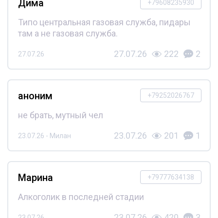
Дима
+79608235930
Типо центральная газовая служба, пидары
там а не газовая служба.
27.07.26
222
2
27.07.26
аноним
+79252026767
не брать, мутный чел
23.07.26
201
1
23.07.26 - Милан
Марина
+79777634138
Алкоголик в последней стадии
23.07.26
420
3
23.07.26