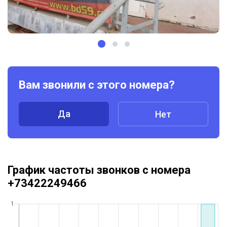
Вам звонили с этого номера?
Да
Нет
График частоты звонков с номера
+73422249466