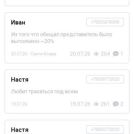
Иван
+79255070590
Из того что обещал представитель было
выполнено ~20%
20.07.26
204
1
20.07.26 - Санта-Клара
Настя
+79509772023
Любит трахаться под всем
19.07.26
261
2
19.07.26
Настя
+79509772023