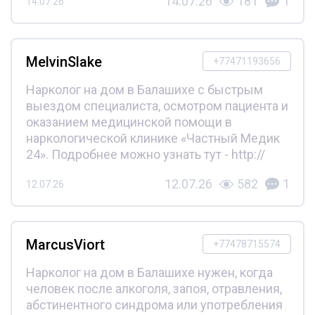
14.07.26
181
1
14.07.26
MelvinSlake
+77471193656
Нарколог на дом в Балашихе с быстрым
выездом специалиста, осмотром пациента и
оказанием медицинской помощи в
наркологической клинике «Частный Медик
24». Подробнее можно узнать тут - http://
12.07.26
582
1
12.07.26
MarcusViort
+77478715574
Нарколог на дом в Балашихе нужен, когда
человек после алкоголя, запоя, отравления,
абстинентного синдрома или употребления