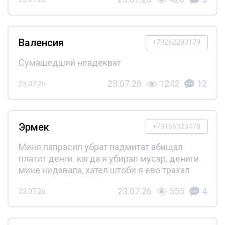
Валенсия
+79262283179
Сумашедший неадекват
23.07.26
1242
12
23.07.26
Эрмек
+79166023478
Миня папрасил убрат падмитат абищал
платит денги. кагда я убирал мусар, дениги
мине нидавала, хател штоби я ево трахал
23.07.26
555
4
23.07.26