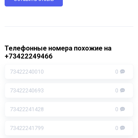
Телефонные номера похожие на
+73422249466
73422240010
0
73422240693
0
73422241428
0
73422241799
0