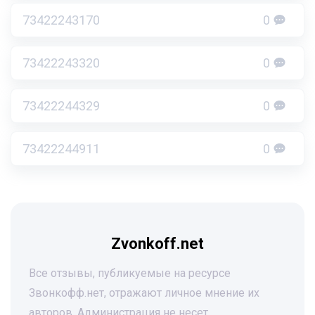
73422243170
0
73422243320
0
73422244329
0
73422244911
0
Zvonkoff.net
Все отзывы, публикуемые на ресурсе
Звонкофф.нет, отражают личное мнение их
авторов. Администрация не несет