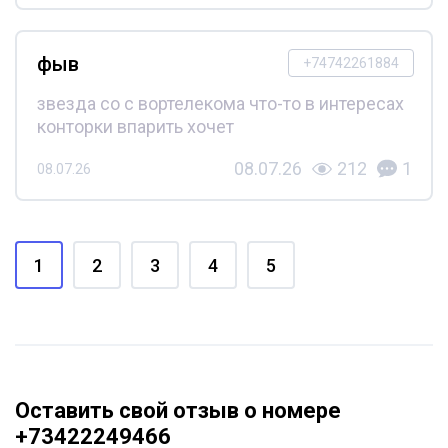
фыв
+74742261884
звезда со с вортелекома что-то в интересах
конторки впарить хочет
08.07.26
212
1
08.07.26
1
2
3
4
5
Оставить свой отзыв о номере
+73422249466