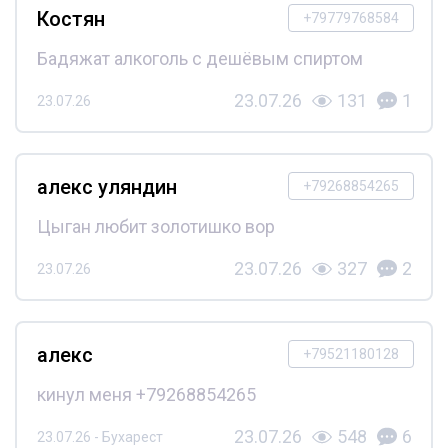
Костян
+79779768584
Бадяжат алкоголь с дешёвым спиртом
23.07.26
131
1
23.07.26
алекс уляндин
+79268854265
Цыган любит золотишко вор
23.07.26
327
2
23.07.26
алекс
+79521180128
кинул меня +79268854265
23.07.26
548
6
23.07.26 - Бухарест