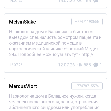
14.07.26
184
1
14.07.26
MelvinSlake
+77471193656
Нарколог на дом в Балашихе с быстрым
выездом специалиста, осмотром пациента и
оказанием медицинской помощи в
наркологической клинике «Частный Медик
24». Подробнее можно узнать тут - http://
12.07.26
588
1
12.07.26
MarcusViort
+77478715574
Нарколог на дом в Балашихе нужен, когда
человек после алкоголя, запоя, отравления,
абстинентного синдрома или употребления