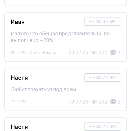
Иван
+79255070590
Из того что обещал представитель было
выполнено ~20%
20.07.26
205
1
20.07.26 - Санта-Клара
Настя
+79509772023
Любит трахаться под всем
19.07.26
262
2
19.07.26
Настя
+79509772023