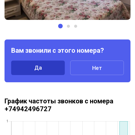
Вам звонили с этого номера?
Да
Нет
График частоты звонков с номера
+74942496727