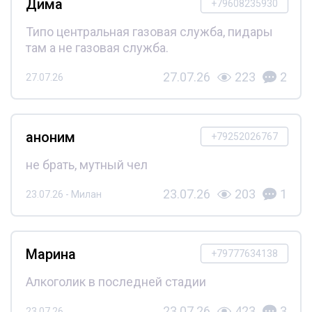
Дима
+79608235930
Типо центральная газовая служба, пидары
там а не газовая служба.
27.07.26
223
2
27.07.26
аноним
+79252026767
не брать, мутный чел
23.07.26
203
1
23.07.26 - Милан
Марина
+79777634138
Алкоголик в последней стадии
23.07.26
423
3
23.07.26