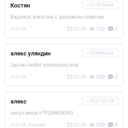
Костян
+79779768584
Бадяжат алкоголь с дешёвым спиртом
23.07.26
132
1
23.07.26
алекс уляндин
+79268854265
Цыган любит золотишко вор
23.07.26
330
2
23.07.26
алекс
+79521180128
кинул меня +79268854265
23.07.26
550
6
23.07.26 - Бухарест