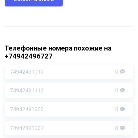
Телефонные номера похожие на
+74942496727
74942491010
0
74942491112
0
74942491200
0
74942491237
0