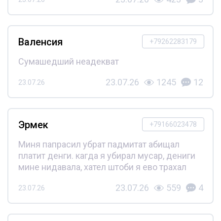
Валенсия
+79262283179
Сумашедший неадекват
23.07.26
1245
12
23.07.26
Эрмек
+79166023478
Миня папрасил убрат падмитат абищал
платит денги. кагда я убирал мусар, дениги
мине нидавала, хател штоби я ево трахал
23.07.26
559
4
23.07.26