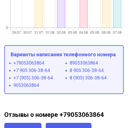
Варианты написания телефонного номера
+79053063864
89053063864
+7 905 306-38-64
8 905 306-38-64
+7 (905) 306-38-64
8 (905) 306-38-64
9053063864
Отзывы о номере +79053063864