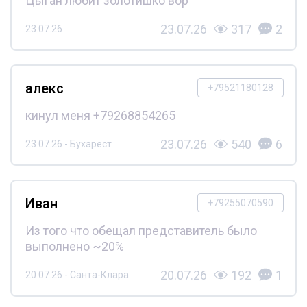
Цыган любит золотишко вор
23.07.26
317
2
23.07.26
алекс
+79521180128
кинул меня +79268854265
23.07.26
540
6
23.07.26 - Бухарест
Иван
+79255070590
Из того что обещал представитель было
выполнено ~20%
20.07.26
192
1
20.07.26 - Санта-Клара