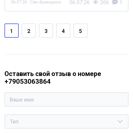
06.07.26
266
1
06.07.26 - Сан-Франциско
1
2
3
4
5
Оставить свой отзыв о номере
+79053063864