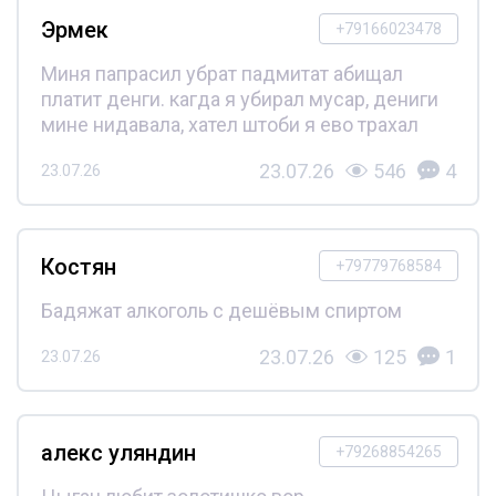
Эрмек
+79166023478
Миня папрасил убрат падмитат абищал
платит денги. кагда я убирал мусар, дениги
мине нидавала, хател штоби я ево трахал
23.07.26
546
4
23.07.26
Костян
+79779768584
Бадяжат алкоголь с дешёвым спиртом
23.07.26
125
1
23.07.26
алекс уляндин
+79268854265