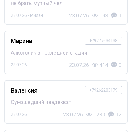
не брать, мутный чел
23.07.26
193
1
23.07.26 - Милан
Марина
+79777634138
Алкоголик в последней стадии
23.07.26
414
3
23.07.26
Валенсия
+79262283179
Сумашедший неадекват
23.07.26
1230
12
23.07.26