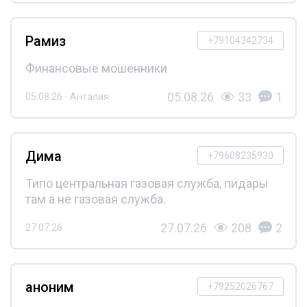
Рамиз
+79104342734
Финансовые мошенники
05.08.26
33
1
05.08.26 - Анталия
Дима
+79608235930
Типо центральная газовая служба, пидары
там а не газовая служба.
27.07.26
208
2
27.07.26
аноним
+79252026767