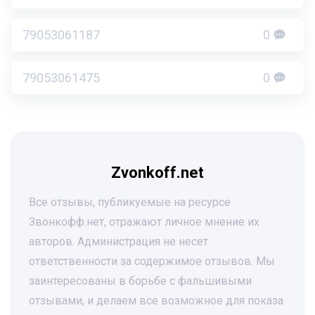
79053061187
0
79053061475
0
Zvonkoff.net
Все отзывы, публикуемые на ресурсе
Звонкофф.нет, отражают личное мнение их
авторов. Администрация не несет
ответственности за содержимое отзывов. Мы
заинтересованы в борьбе с фальшивыми
отзывами, и делаем все возможное для показа