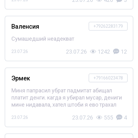
Валенсия
+79262283179
Сумашедший неадекват
23.07.26
1242
12
23.07.26
Эрмек
+79166023478
Миня папрасил убрат падмитат абищал
платит денги. кагда я убирал мусар, дениги
мине нидавала, хател штоби я ево трахал
23.07.26
555
4
23.07.26