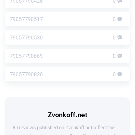
79057790428
0
79057790517
0
79057790530
0
79057790669
0
79057790820
0
Zvonkoff.net
All reviews published on Zvonkoff.net reflect the