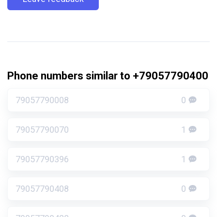
Phone numbers similar to +79057790400
79057790008
0
79057790070
1
79057790396
1
79057790408
0