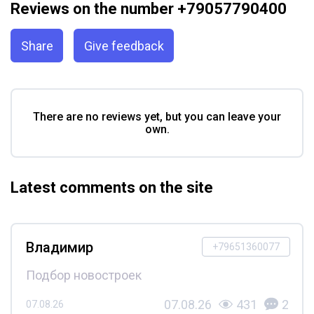
Reviews on the number +79057790400
Share
Give feedback
There are no reviews yet, but you can leave your
own.
Latest comments on the site
Владимир
+79651360077
Подбор новостроек
07.08.26
431
2
07.08.26