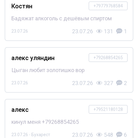
Костян
+79779768584
Бадяжат алкоголь с дешёвым спиртом
23.07.26
131
1
23.07.26
алекс уляндин
+79268854265
Цыган любит золотишко вор
23.07.26
327
2
23.07.26
алекс
+79521180128
кинул меня +79268854265
23.07.26
548
6
23.07.26 - Бухарест