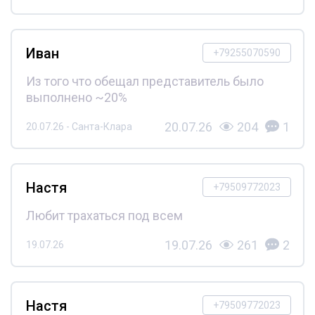
Иван
+79255070590
Из того что обещал представитель было
выполнено ~20%
20.07.26
204
1
20.07.26 - Санта-Клара
Настя
+79509772023
Любит трахаться под всем
19.07.26
261
2
19.07.26
Настя
+79509772023