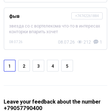
фыв
+74742261884
звезда со с вортелекома что-то в интересах
конторки впарить хочет
08.07.26
212
1
08.07.26
1
2
3
4
5
Leave your feedback about the number
+79057790400