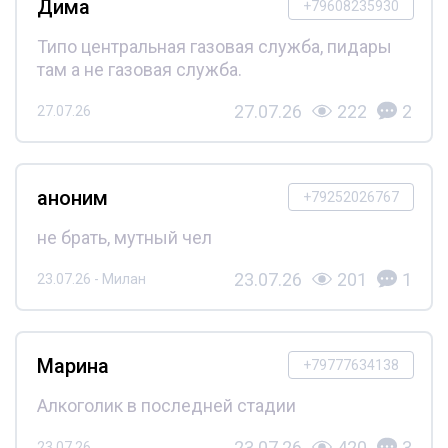
Дима
+79608235930
Типо центральная газовая служба, пидары
там а не газовая служба.
27.07.26
222
2
27.07.26
аноним
+79252026767
не брать, мутный чел
23.07.26
201
1
23.07.26 - Милан
Марина
+79777634138
Алкоголик в последней стадии
23.07.26
420
3
23.07.26