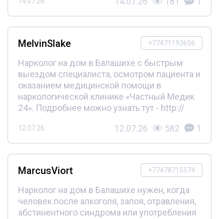
14.07.26
181
1
14.07.26
MelvinSlake
+77471193656
Нарколог на дом в Балашихе с быстрым
выездом специалиста, осмотром пациента и
оказанием медицинской помощи в
наркологической клинике «Частный Медик
24». Подробнее можно узнать тут - http://
12.07.26
582
1
12.07.26
MarcusViort
+77478715574
Нарколог на дом в Балашихе нужен, когда
человек после алкоголя, запоя, отравления,
абстинентного синдрома или употребления