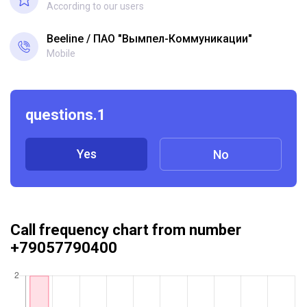
According to our users
Beeline
ПАО "Вымпел-Коммуникации"
Mobile
questions.1
Yes
No
Call frequency chart from number
+79057790400